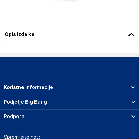
Opis izdelka
-
Koristne informacije
Prodajna mesta
Podjetje Big Bang
Splošni pogoji
O podjetju
Podpora
Storitve
Kontakti
Dostava, vnos in odvoz
Pogosta vprašanja
Družbena odgovornost
Načini plačila
Spremljajte nas:
Marketplace