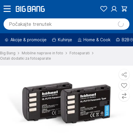
Akcije & promocije
Kuhinje
Home & Cook
B2B
Big Bang
Mobilne naprave in foto
Fotoaparati
Ostali dodatki za fotoaparate