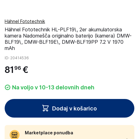
Hähnel Fototechnik
Hähnel Fototechnik HL-PLF19\, 2er akumulatorska
kamera Nadomešča originalno baterijo (kamera) DMW-
BLF19\, DMW-BLF19E\, DMW-BLF19PP 7.2 V 1970
mAh
ID
: 20414536
81
€
96
Na voljo v 10-13 delovnih dneh
Dodaj v košarico
Marketplace ponudba