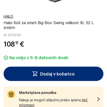
HAILO
Hailo Koš za smeti Big-Box Swing velikost XL 52 L
srebrn
ID
: 20722181
108
€
11
Na voljo v 5-8 delovnih dneh
Dodaj v košarico
Marketplace ponudba
Nakup je mogoč izključno preko spleta.
Več
informacij