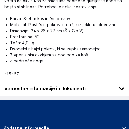
vpeta na okvir. Koš za smeti ima nedrseče gumijaste noge za
boljšo stabilnost. Potrebno je nekaj sestavljanja.
Barva: Srebrn koš in črn pokrov
Material: Plastičen pokrov in ohišje iz jeklene pločevine
Dimenzije: 34 x 26 x 77 cm (Š x G x V)
Prostornina: 52 L
Teža: 4,9 kg
Dvodelni nihajni pokrov, ki se zapira samodejno
Z vpenjalnim okvirjem za podlogo za koš
4 nedrseče noge
415467
Varnostne informacije in dokumenti
Podatki o proizvajalcu
Podatki o proizvajalcu vključujejo informacije (naziv, naslov,
državo in elektronski naslov) povezane s proizvajalcem
izdelka.
Koristne informacije