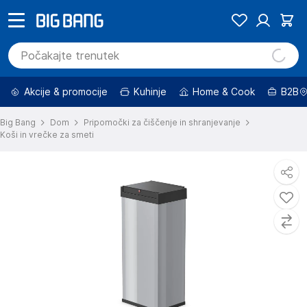
Akcije & promocije
Kuhinje
Home & Cook
B2B
Big Bang
Dom
Pripomočki za čiščenje in shranjevanje
Koši in vrečke za smeti