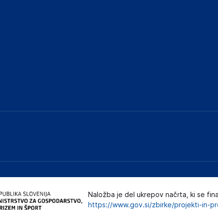
Naložba je del ukrepov načrta, ki se fin
https://www.gov.si/zbirke/projekti-in-