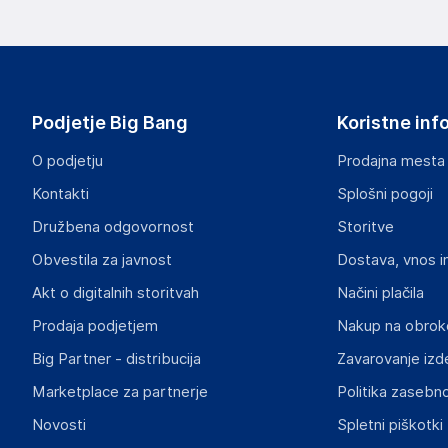
Podatki o proizvajalcu vključujejo informacije (naziv, nasl
proizvajalcem izdelka.
Globiz International Kft.
4002 Debrecen
Madžarska
Podjetje Big Bang
Koristne inf
info@globiz.hu
O podjetju
Prodajna mesta
Odgovorna oseba v EU
Kontakti
Splošni pogoji
Gospodarski subjekt s sedežem v EU, ki zagotavlja skladno
Družbena odgovornost
Storitve
Globiz International Kft.
Obvestila za javnost
Dostava, vnos i
4002 Debrecen
Madžarska
Akt o digitalnih storitvah
Načini plačila
info@globiz.hu
Prodaja podjetjem
Nakup na obrok
Big Partner - distribucija
Zavarovanje izd
Slike o varnosti izdelka
Slike o varnosti izdelka vsebujejo opozorila na embalaži izd
Marketplace za partnerje
Politika zasebno
informacije, povezane z določenim izdelkom.
Novosti
Spletni piškotki