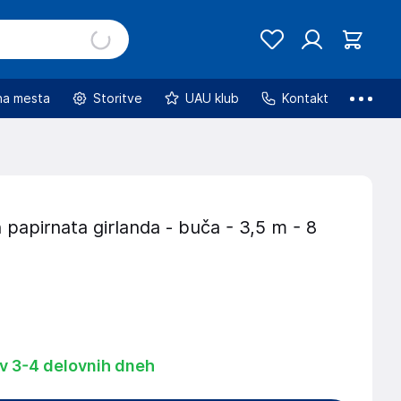
na mesta
Storitve
UAU klub
Kontakt
papirnata girlanda - buča - 3,5 m - 8
 v 3-4 delovnih dneh