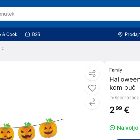
 & Cook
B2B
Prodaj
ic
Family
Halloween 
kom buč
ID
: 5000183802
2
€
99
Na voljo