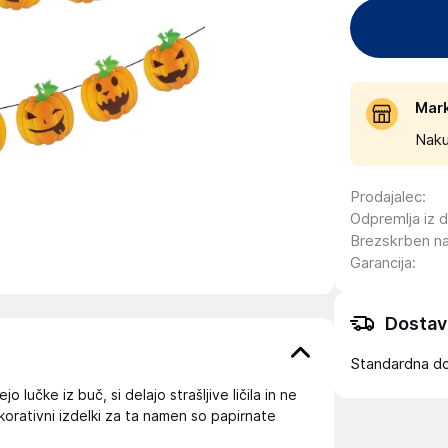
Mar
Naku
Prodajalec
:
Odpremlja iz 
Brezskrben n
Garancija
:
Dostav
Standardna d
 lučke iz buč, si delajo strašljive ličila in ne
orativni izdelki za ta namen so papirnate