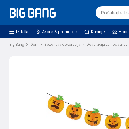
Izdelki
Akcije & promocije
Kuhinje
Home
Big Bang
Dom
Sezonska dekoracija
Dekoracija za noč čarovn