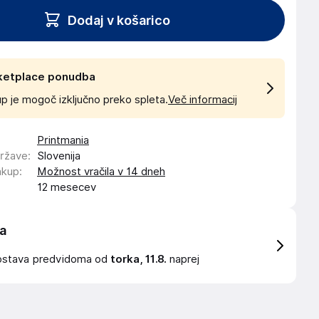
Dodaj v košarico
ketplace ponudba
p je mogoč izključno preko spleta.
Več informacij
Printmania
države
:
Slovenija
akup
:
Možnost vračila v 14 dneh
12 mesecev
a
ostava
predvidoma od
torka, 11.8.
naprej