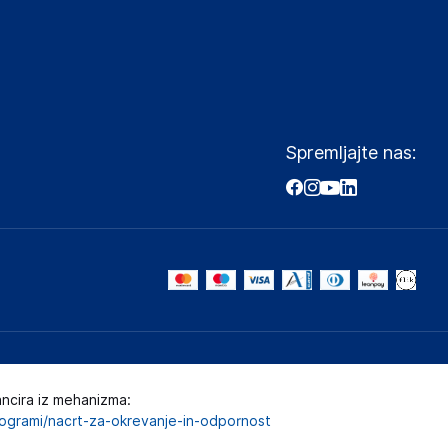
Spremljajte nas:
ancira iz mehanizma:
programi/nacrt-za-okrevanje-in-odpornost