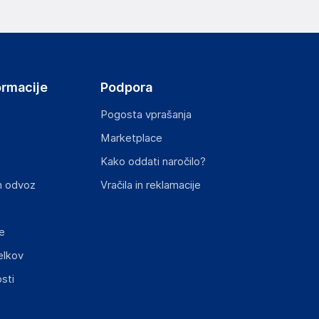
ov, državo in elektronski naslov) povezane s
ormacije
Podpora
Pogosta vprašanja
Marketplace
st izdelka z zahtevanimi predpisi.
Kako oddati naročilo?
n odvoz
Vračila in reklamacije
e
elkov
elka in lahko vključujejo ključne varnostne
sti