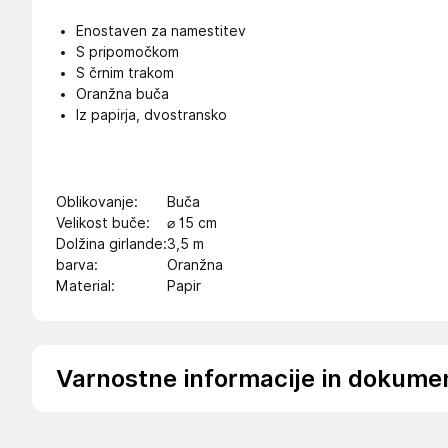
Enostaven za namestitev
S pripomočkom
S črnim trakom
Oranžna buča
Iz papirja, dvostransko
Oblikovanje:
Buča
Velikost buče:
⌀ 15 cm
Dolžina girlande:
3,5 m
barva:
Oranžna
Material:
Papir
Varnostne informacije in dokume
Podatki o proizvajalcu