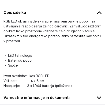
Opis izdelka
RGB LED okrasni izdelek s spreminjanjem barv je popoln za
ustvarjanje razpoloženja za noč čarovnic. Zahvaljujoč različnim
oblikam lahko prostorom vdahnete celo drugačno vzdušje.
Okrasek z nizko energetsko porabo lahko namestite kamorkoli
v prostoru.
LED tehnologija
Baterijski pogon
Sijoče
Izvor svetlobe:
1 kos RGB LED
Velikost:
~14 x 6 cm
Napajanje:
3 x LR44 baterija (priložena)
Varnostne informacije in dokumenti