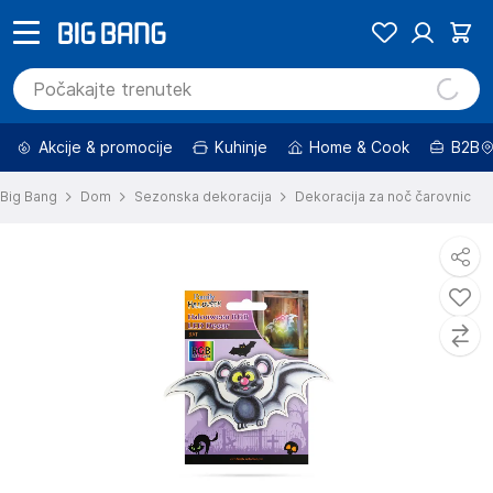
Akcije & promocije
Kuhinje
Home & Cook
B2B
Big Bang
Dom
Sezonska dekoracija
Dekoracija za noč čarovnic