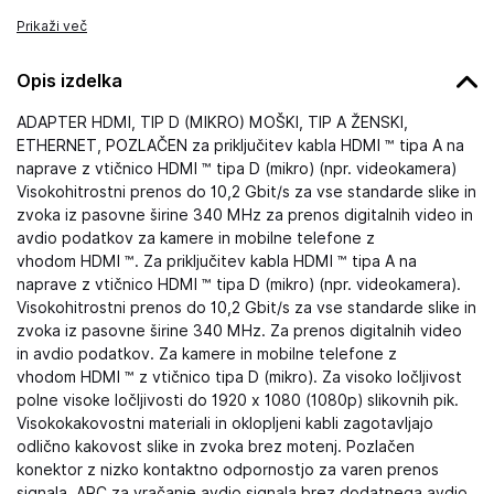
Prikaži več
Opis izdelka
ADAPTER HDMI, TIP D (MIKRO) MOŠKI, TIP A ŽENSKI,
ETHERNET, POZLAČEN za priključitev kabla HDMI ™ tipa A na
naprave z vtičnico HDMI ™ tipa D (mikro) (npr. videokamera)
Visokohitrostni prenos do 10,2 Gbit/s za vse standarde slike in
zvoka iz pasovne širine 340 MHz za prenos digitalnih video in
avdio podatkov za kamere in mobilne telefone z
vhodom HDMI ™. Za priključitev kabla HDMI ™ tipa A na
naprave z vtičnico HDMI ™ tipa D (mikro) (npr. videokamera).
Visokohitrostni prenos do 10,2 Gbit/s za vse standarde slike in
zvoka iz pasovne širine 340 MHz. Za prenos digitalnih video
in avdio podatkov. Za kamere in mobilne telefone z
vhodom HDMI ™ z vtičnico tipa D (mikro). Za visoko ločljivost
polne visoke ločljivosti do 1920 x 1080 (1080p) slikovnih pik.
Visokokakovostni materiali in oklopljeni kabli zagotavljajo
odlično kakovost slike in zvoka brez motenj. Pozlačen
konektor z nizko kontaktno odpornostjo za varen prenos
signala. ARC za vračanje avdio signala brez dodatnega avdio