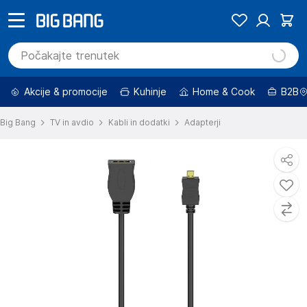
Akcije & promocije
Kuhinje
Home & Cook
B2B
Big Bang
TV in avdio
Kabli in dodatki
Adapterji