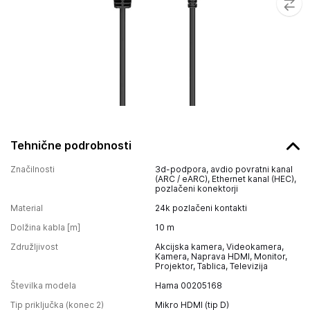
Tehnične podrobnosti
Značilnosti
3d-podpora, avdio povratni kanal
(ARC / eARC), Ethernet kanal (HEC),
pozlačeni konektorji
Material
24k pozlačeni kontakti
Dolžina kabla [m]
10
m
Združljivost
Akcijska kamera, Videokamera,
Kamera, Naprava HDMI, Monitor,
Projektor, Tablica, Televizija
Številka modela
Hama 00205168
Tip priključka (konec 2)
Mikro HDMI (tip D)