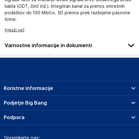
kabla (ODT, činč itd.). Integriran kanal za prenos omrežnih
podatkov do 100 Mbit/s. 3D prenos prek razširjene pasovne
širine.
Prikaži več
Varnostne informacije in dokumenti
Podatki o proizvajalcu
Podatki o proizvajalcu vključujejo informacije (naziv, naslov,
državo in elektronski naslov) povezane s proizvajalcem
izdelka.
Koristne informacije
Inpex Opcion, Sl
8980
Prodajna mesta
Podjetje Big Bang
Spain
Splošni pogoji
marketplace@inpexopcion.es
O podjetju
Podpora
Storitve
Kontakti
Dostava, vnos in odvoz
Odgovorna oseba v EU
Pogosta vprašanja
Družbena odgovornost
Načini plačila
Gospodarski subjekt s sedežem v EU, ki zagotavlja skladnost
Spremljajte nas:
Marketplace