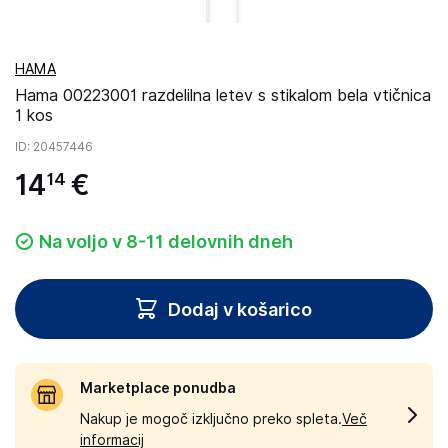
HAMA
Hama 00223001 razdelilna letev s stikalom bela vtičnica
1 kos
ID
: 20457446
14
€
14
Na voljo v 8-11 delovnih dneh
Dodaj v košarico
Marketplace ponudba
Nakup je mogoč izključno preko spleta.
Več
informacij