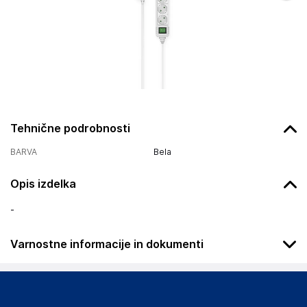
Tehnične podrobnosti
BARVA
Bela
Opis izdelka
-
Varnostne informacije in dokumenti
Podatki o proizvajalcu
Podatki o proizvajalcu vključujejo informacije (naziv, naslov,
državo in elektronski naslov) povezane s proizvajalcem