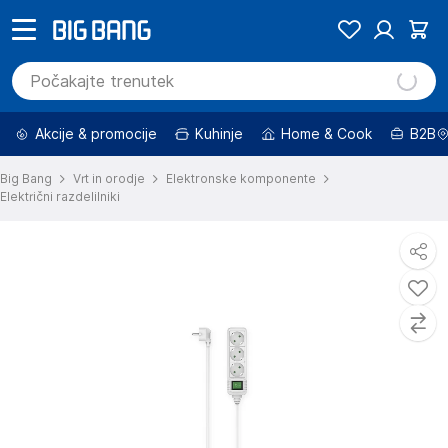
Akcije & promocije
Kuhinje
Home & Cook
B2B
Big Bang
Vrt in orodje
Elektronske komponente
Električni razdelilniki