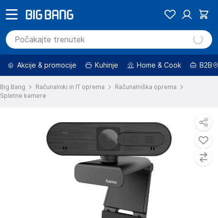
Akcije & promocije
Kuhinje
Home & Cook
B2B
Big Bang
Računalniki in IT oprema
Računalniška oprema
Spletne kamere