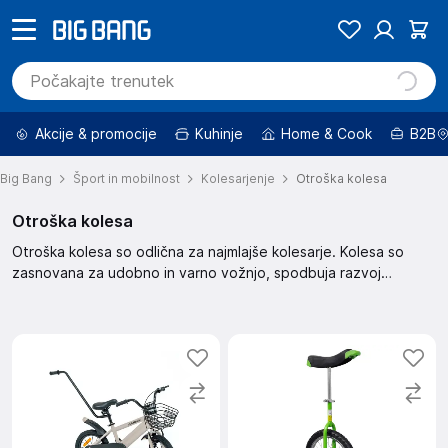
Akcije & promocije
Kuhinje
Home & Cook
B2B
Big Bang
Šport in mobilnost
Kolesarjenje
Otroška kolesa
Otroška kolesa
Otroška kolesa so odlična za najmlajše kolesarje. Kolesa so
zasnovana za udobno in varno vožnjo, spodbuja razvoj
motoričnih sposobnosti. Na voljo so različne velikosti in modeli,
primerni za različne starosti otrok.