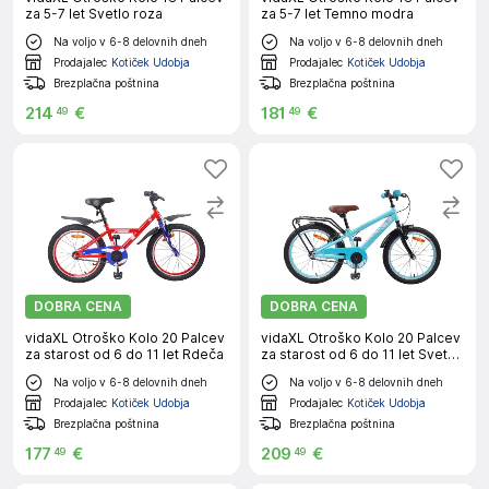
za 5-7 let Svetlo roza
za 5-7 let Temno modra
Na voljo v 6-8 delovnih dneh
Na voljo v 6-8 delovnih dneh
Prodajalec
Kotiček Udobja
Prodajalec
Kotiček Udobja
Brezplačna poštnina
Brezplačna poštnina
214
€
181
€
49
49
DOBRA CENA
DOBRA CENA
vidaXL Otroško Kolo 20 Palcev
vidaXL Otroško Kolo 20 Palcev
za starost od 6 do 11 let Rdeča
za starost od 6 do 11 let Sveta
modra
Na voljo v 6-8 delovnih dneh
Na voljo v 6-8 delovnih dneh
Prodajalec
Kotiček Udobja
Prodajalec
Kotiček Udobja
Brezplačna poštnina
Brezplačna poštnina
177
€
209
€
49
49