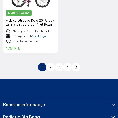
DOBRA CENA
vidaXL Otroško Kolo 20 Palcev
za starost od 6 do 11 let Roza
Na voljo v 6-8 delovnih dneh
Prodajalec
Kotiček Udobja
Brezplačna poštnina
178
€
49
1
2
3
4
Koristne informacije
Prodajna mesta
Podjetje Big Bang