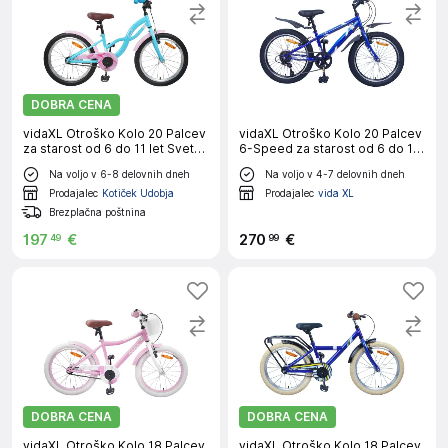
DOBRA CENA
vidaXL Otroško Kolo 20 Palcev
vidaXL Otroško Kolo 20 Palcev
za starost od 6 do 11 let Sveta
6-Speed za starost od 6 do 11
modra
let
Na voljo v 6-8 delovnih dneh
Na voljo v 4-7 delovnih dneh
Prodajalec
Kotiček Udobja
Prodajalec
vida XL
Brezplačna poštnina
197
€
270
€
49
99
DOBRA CENA
DOBRA CENA
vidaXL Otroško Kolo 18 Palcev
vidaXL Otroško Kolo 18 Palcev