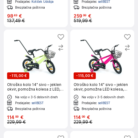
Prodajalec
Kotiček Udobja
Prodajalec
sellBEST
Brezplačna poštnina
Brezplačna poštnina
98
€
259
€
49
99
137,49 €
519,99 €
-
115,00 €
-
115,00 €
Otroško kolo 14" sivo – jeklen
Otroško kolo 14" sivo – jeklen
okvir, pomožna kolesa z LED,
okvir, pomožna LED kolesa,
vodilna palica, košara, 3–6 let
vodilna palica, košara, 3–6 let
Na voljo v 3-5 delovnih dneh
Na voljo v 3-5 delovnih dneh
Prodajalec
sellBEST
Prodajalec
sellBEST
Brezplačna poštnina
Brezplačna poštnina
114
€
114
€
99
99
229,99 €
229,99 €