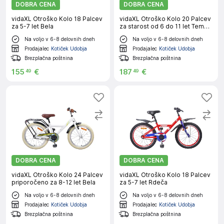
DOBRA CENA
DOBRA CENA
vidaXL Otroško Kolo 18 Palcev
vidaXL Otroško Kolo 20 Palcev
za 5-7 let Bela
za starost od 6 do 11 let Temno
roza
Na voljo v 6-8 delovnih dneh
Na voljo v 6-8 delovnih dneh
Prodajalec
Kotiček Udobja
Prodajalec
Kotiček Udobja
Brezplačna poštnina
Brezplačna poštnina
155
€
187
€
49
49
DOBRA CENA
DOBRA CENA
vidaXL Otroško Kolo 24 Palcev
vidaXL Otroško Kolo 18 Palcev
priporočeno za 8-12 let Bela
za 5-7 let Rdeča
Na voljo v 6-8 delovnih dneh
Na voljo v 6-8 delovnih dneh
Prodajalec
Kotiček Udobja
Prodajalec
Kotiček Udobja
Brezplačna poštnina
Brezplačna poštnina