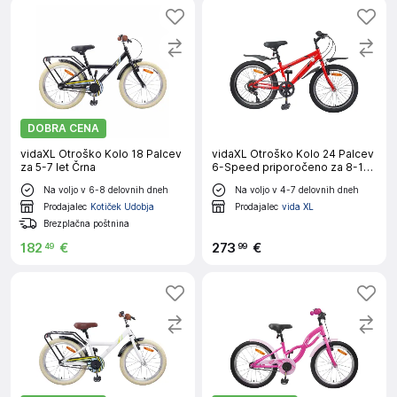
DOBRA CENA
vidaXL Otroško Kolo 18 Palcev
vidaXL Otroško Kolo 24 Palcev
za 5-7 let Črna
6-Speed priporočeno za 8-12
let Rdeča
Na voljo v 6-8 delovnih dneh
Na voljo v 4-7 delovnih dneh
Prodajalec
Kotiček Udobja
Prodajalec
vida XL
Brezplačna poštnina
182
€
273
€
49
99