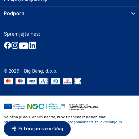
Splošni pogoji
O podjetju
Podpora
Storitve
Kontakti
Dostava, vnos in odvoz
Pogosta vprašanja
Družbena odgovornost
Načini plačila
Spremljajte nas:
Marketplace
Obvestila za javnost
Nakup na obroke
Kako oddati naročilo?
Akt o digitalnih storitvah
Zavarovanje izdelkov
Vračila in reklamacije
Prodaja podjetjem
Politika zasebnosti
Big Partner - distribucija
Spletni piškotki
© 2026 - Big Bang, d.o.o.
Marketplace za partnerje
Novosti
Interna varna linija za prijavo kršitev po ZZPRI
Zaposlitev
Naložba je del ukrepov načrta, ki se financira iz mehanizma:
https://www.gov.si/zbirke/projekti-in-programi/nacrt-za-okrevanje-in-
odpornost
Filtriraj in razvrščaj