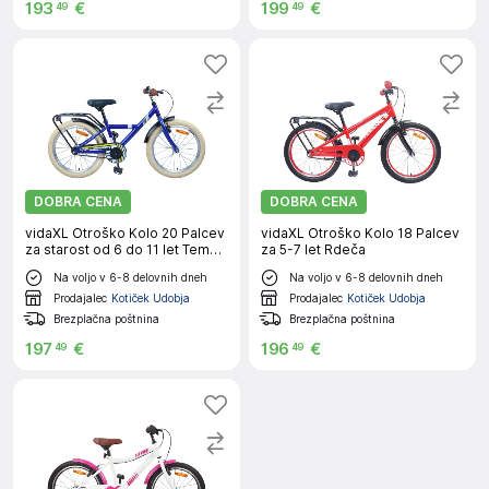
193
€
199
€
49
49
DOBRA CENA
DOBRA CENA
vidaXL Otroško Kolo 20 Palcev
vidaXL Otroško Kolo 18 Palcev
za starost od 6 do 11 let Temno
za 5-7 let Rdeča
modra
Na voljo v 6-8 delovnih dneh
Na voljo v 6-8 delovnih dneh
Prodajalec
Kotiček Udobja
Prodajalec
Kotiček Udobja
Brezplačna poštnina
Brezplačna poštnina
197
€
196
€
49
49