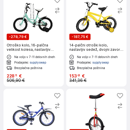
-
278,79 €
-
187,75 €
Otroško kolo, 16-palčna
14-palčni otroški kolo,
velikost kolesa, nastavljiv
nastavljiv sedež, dvojni zavorni
sedež in krmilo, zelena 16 Zoll
sistem, rumena
Na voljo v 7-11 delovnih dneh
Na voljo v 7-11 delovnih dneh
Prodajalec
supplyswap
Prodajalec
supplyswap
Brezplačna poštnina
Brezplačna poštnina
228
€
153
€
11
61
506,90 €
341,36 €