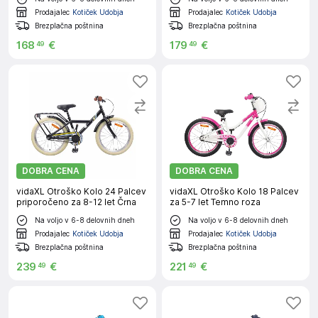
Prodajalec
Kotiček Udobja
Prodajalec
Kotiček Udobja
Brezplačna poštnina
Brezplačna poštnina
168
€
179
€
49
49
DOBRA CENA
DOBRA CENA
vidaXL Otroško Kolo 24 Palcev
vidaXL Otroško Kolo 18 Palcev
priporočeno za 8-12 let Črna
za 5-7 let Temno roza
Na voljo v 6-8 delovnih dneh
Na voljo v 6-8 delovnih dneh
Prodajalec
Kotiček Udobja
Prodajalec
Kotiček Udobja
Brezplačna poštnina
Brezplačna poštnina
239
€
221
€
49
49