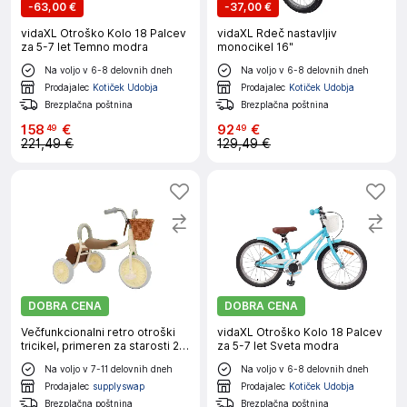
-
63,00 €
-
37,00 €
vidaXL Otroško Kolo 18 Palcev
vidaXL Rdeč nastavljiv
za 5-7 let Temno modra
monocikel 16"
Na voljo v 6-8 delovnih dneh
Na voljo v 6-8 delovnih dneh
Prodajalec
Kotiček Udobja
Prodajalec
Kotiček Udobja
Brezplačna poštnina
Brezplačna poštnina
158
€
92
€
49
49
221,49 €
129,49 €
DOBRA CENA
DOBRA CENA
Večfunkcionalni retro otroški
vidaXL Otroško Kolo 18 Palcev
tricikel, primeren za starosti 2-
za 5-7 let Sveta modra
6 let, nosilnost 30kg,
Na voljo v 7-11 delovnih dneh
Na voljo v 6-8 delovnih dneh
samostoječa sestava
Prodajalec
supplyswap
Prodajalec
Kotiček Udobja
Brezplačna poštnina
Brezplačna poštnina