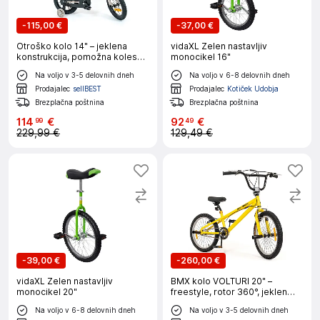
-
115,00 €
-
37,00 €
Otroško kolo 14" – jeklena
vidaXL Zelen nastavljiv
konstrukcija, pomožna kolesa,
monocikel 16"
vodilna palica, košara, 3–6 let
Na voljo v 3-5 delovnih dneh
Na voljo v 6-8 delovnih dneh
Prodajalec
sellBEST
Prodajalec
Kotiček Udobja
Brezplačna poštnina
Brezplačna poštnina
114
€
92
€
99
49
229,99 €
129,49 €
-
39,00 €
-
260,00 €
vidaXL Zelen nastavljiv
BMX kolo VOLTURI 20" –
monocikel 20"
freestyle, rotor 360°, jeklen
okvir, V-brake
Na voljo v 6-8 delovnih dneh
Na voljo v 3-5 delovnih dneh