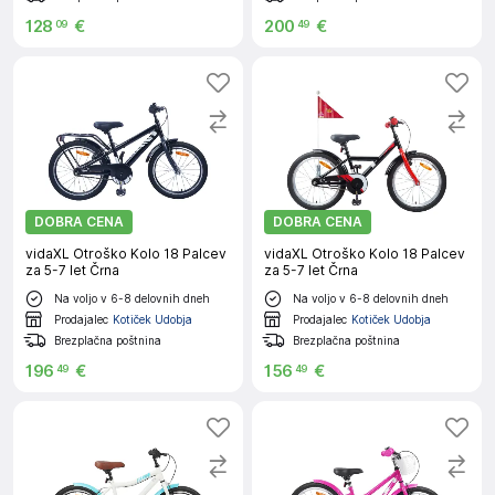
128
€
200
€
09
49
DOBRA CENA
DOBRA CENA
vidaXL Otroško Kolo 18 Palcev
vidaXL Otroško Kolo 18 Palcev
za 5-7 let Črna
za 5-7 let Črna
Na voljo v 6-8 delovnih dneh
Na voljo v 6-8 delovnih dneh
Prodajalec
Kotiček Udobja
Prodajalec
Kotiček Udobja
Brezplačna poštnina
Brezplačna poštnina
196
€
156
€
49
49