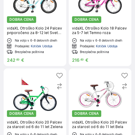
DOBRA CENA
DOBRA CENA
vidaXL Otroško Kolo 24 Palcev
vidaXL Otroško Kolo 18 Palcev
priporočeno za 8-12 let Sveta
za 5-7 let Temno roza
modra
Na voljo v 6-8 delovnih dneh
Na voljo v 6-8 delovnih dneh
Prodajalec
Kotiček Udobja
Prodajalec
Kotiček Udobja
Brezplačna poštnina
Brezplačna poštnina
242
€
216
€
49
49
DOBRA CENA
DOBRA CENA
vidaXL Otroško Kolo 20 Palcev
vidaXL Otroško Kolo 20 Palcev
za starost od 6 do 11 let Zelena
za starost od 6 do 11 let Bela
Na voljo v 6-8 delovnih dneh
Na voljo v 6-8 delovnih dneh