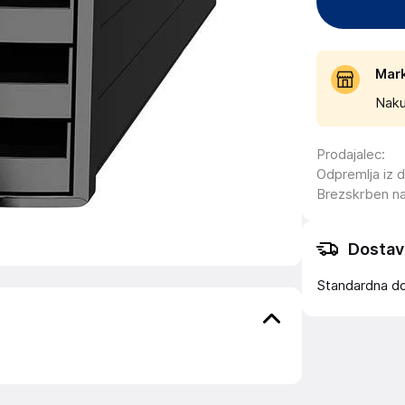
Mar
Naku
Prodajalec
:
Odpremlja iz 
Brezskrben n
Dostav
Standardna d