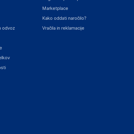
Marketplace
st izdelka z zahtevanimi predpisi.
Kako oddati naročilo?
n odvoz
Vračila in reklamacije
e
elkov
sti