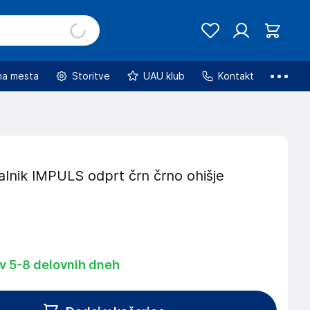
na mesta
Storitve
UAU klub
Kontakt
lnik IMPULS odprt črn črno ohišje
 v 5-8 delovnih dneh