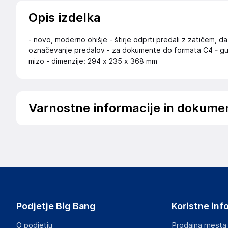
Opis izdelka
- novo, moderno ohišje - štirje odprti predali z zatičem, da
označevanje predalov - za dokumente do formata C4 - gumi
mizo - dimenzije: 294 x 235 x 368 mm
Varnostne informacije in dokume
Podatki o proizvajalcu
Podatki o proizvajalcu vključujejo informacije (naziv, nasl
proizvajalcem izdelka.
DURABLE Hunke &amp; Jochheim GmbH &amp; Co. KG
Westfalenstraße 77-79, 58636 Iserlohn
DE
Podjetje Big Bang
Koristne inf
info@durable.eu
O podjetju
Prodajna mesta