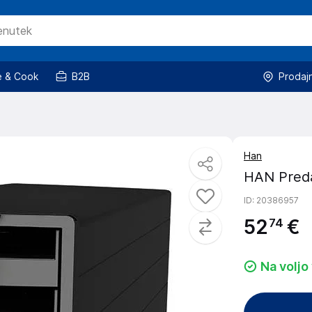
 & Cook
B2B
Prodaj
Han
HAN Preda
ID
: 20386957
52
€
74
Na voljo