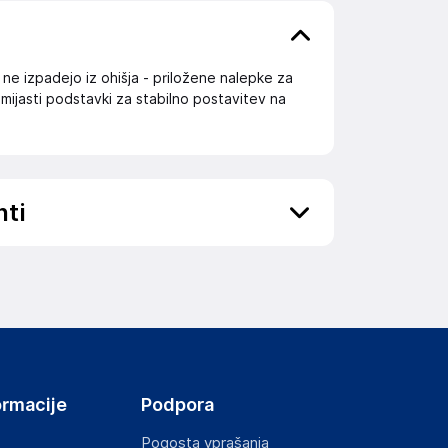
 ne izpadejo iz ohišja - priložene nalepke za
jasti podstavki za stabilno postavitev na
nti
ov, državo in elektronski naslov) povezane s
ormacije
Podpora
Pogosta vprašanja