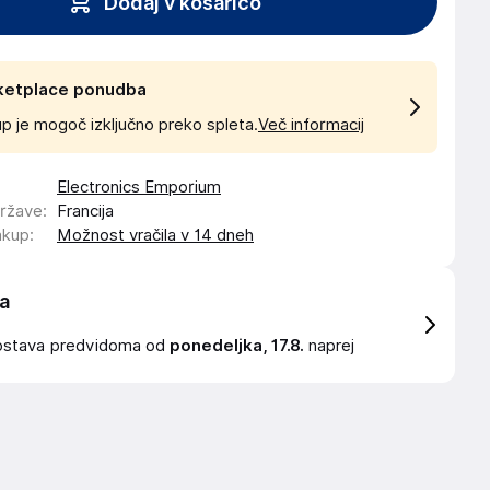
Dodaj v košarico
ketplace ponudba
p je mogoč izključno preko spleta.
Več informacij
Electronics Emporium
države
:
Francija
akup
:
Možnost vračila v 14 dneh
a
ostava
predvidoma od
ponedeljka, 17.8.
naprej