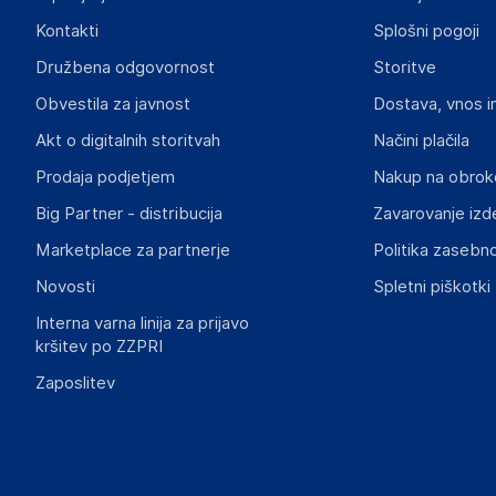
Odgovorna oseba v EU
Kontakti
Splošni pogoji
Gospodarski subjekt s sedežem v EU, ki zagotavlja skladno
Družbena odgovornost
Storitve
DURABLE Hunke &amp; Jochheim GmbH &amp; Co. KG
Obvestila za javnost
Dostava, vnos i
Westfalenstraße 77-79, 58636 Iserlohn
DE
Akt o digitalnih storitvah
Načini plačila
info@durable.eu
Prodaja podjetjem
Nakup na obrok
Big Partner - distribucija
Zavarovanje izd
Marketplace za partnerje
Politika zasebno
Novosti
Spletni piškotki
Interna varna linija za prijavo
kršitev po ZZPRI
Zaposlitev