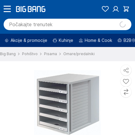
Akcije & promocije
Kuhinje
Home & Cook
B2B
Big Bang
Pohištvo
Pisarna
Omare/predalniki