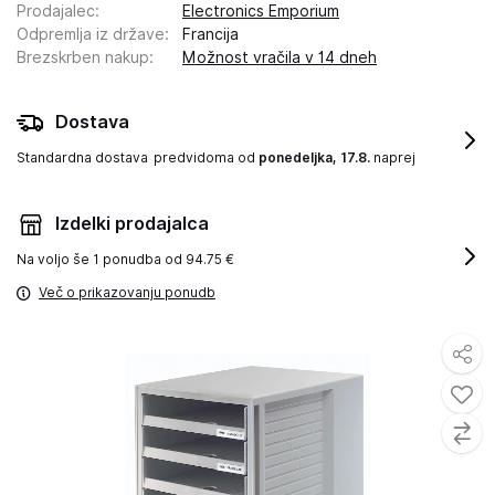
Prodajalec
:
Electronics Emporium
Odpremlja iz države
:
Francija
Brezskrben nakup
:
Možnost vračila v 14 dneh
Dostava
Standardna dostava
predvidoma od
ponedeljka, 17.8.
naprej
Izdelki prodajalca
Na voljo še
1 ponudba od 94.75 €
Več o prikazovanju ponudb