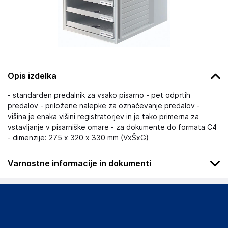
Opis izdelka
- standarden predalnik za vsako pisarno - pet odprtih
predalov - priložene nalepke za označevanje predalov -
višina je enaka višini registratorjev in je tako primerna za
vstavljanje v pisarniške omare - za dokumente do formata C4
- dimenzije: 275 x 320 x 330 mm (VxŠxG)
Varnostne informacije in dokumenti
Podatki o proizvajalcu
Podatki o proizvajalcu vključujejo informacije (naziv, naslov,
državo in elektronski naslov) povezane s proizvajalcem
izdelka.