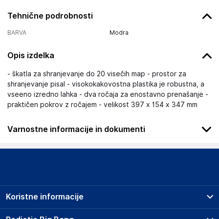
Tehnične podrobnosti
BARVA
Modra
Opis izdelka
- škatla za shranjevanje do 20 visečih map - prostor za
shranjevanje pisal - visokokakovostna plastika je robustna, a
vseeno izredno lahka - dva ročaja za enostavno prenašanje -
praktičen pokrov z ročajem - velikost 397 x 154 x 347 mm
Varnostne informacije in dokumenti
Podatki o proizvajalcu
Podatki o proizvajalcu vključujejo informacije (naziv, naslov,
državo in elektronski naslov) povezane s proizvajalcem
izdelka.
Koristne informacije
DURABLE Hunke &amp; Jochheim GmbH &amp; Co. KG
Westfalenstraße 77-79, 58636 Iserlohn
Prodajna mesta