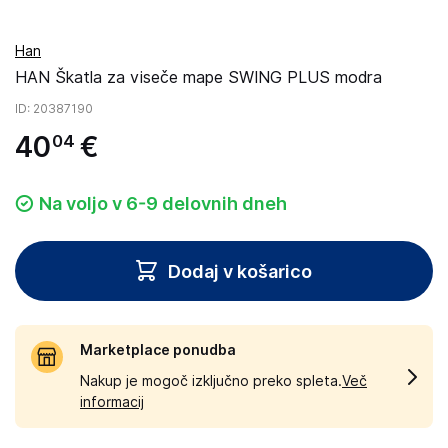
Han
HAN Škatla za viseče mape SWING PLUS modra
ID
: 20387190
40
€
04
Na voljo v 6-9 delovnih dneh
Dodaj v košarico
Marketplace ponudba
Nakup je mogoč izključno preko spleta.
Več
informacij