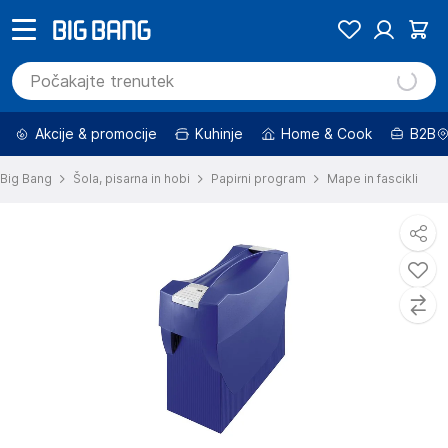
Akcije & promocije
Kuhinje
Home & Cook
B2B
Big Bang
Šola, pisarna in hobi
Papirni program
Mape in fascikli