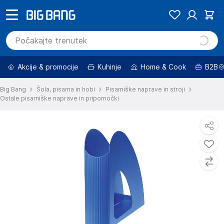
Akcije & promocije
Kuhinje
Home & Cook
B2B
Big Bang
Šola, pisarna in hobi
Pisarniške naprave in stroji
Ostale pisarniške naprave in pripomočki