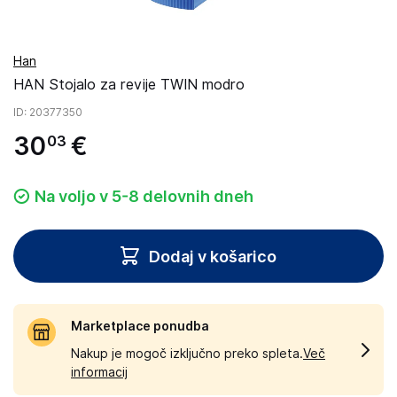
Han
HAN Stojalo za revije TWIN modro
ID
: 20377350
30
€
03
Na voljo v 5-8 delovnih dneh
Dodaj v košarico
Marketplace ponudba
Nakup je mogoč izključno preko spleta.
Več
informacij