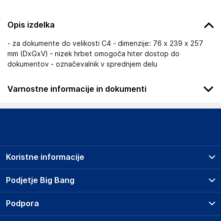
Opis izdelka
- za dokumente do velikosti C4 - dimenzije: 76 x 239 x 257
mm (DxGxV) - nizek hrbet omogoča hiter dostop do
dokumentov - označevalnik v sprednjem delu
Varnostne informacije in dokumenti
Podatki o proizvajalcu
Podatki o proizvajalcu vključujejo informacije (naziv, naslov,
državo in elektronski naslov) povezane s proizvajalcem
izdelka.
Koristne informacije
DURABLE Hunke &amp; Jochheim GmbH &amp; Co. KG
Westfalenstraße 77-79, 58636 Iserlohn
Prodajna mesta
Podjetje Big Bang
DE
Splošni pogoji
info@durable.eu
O podjetju
Podpora
Storitve
Kontakti
Dostava, vnos in odvoz
Odgovorna oseba v EU