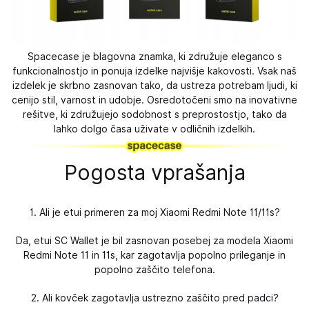
Spacecase je blagovna znamka, ki združuje eleganco s
funkcionalnostjo in ponuja izdelke najvišje kakovosti. Vsak naš
izdelek je skrbno zasnovan tako, da ustreza potrebam ljudi, ki
cenijo stil, varnost in udobje. Osredotočeni smo na inovativne
rešitve, ki združujejo sodobnost s preprostostjo, tako da
lahko dolgo časa uživate v odličnih izdelkih.
Pogosta vprašanja
1. Ali je etui primeren za moj Xiaomi Redmi Note 11/11s?
Da, etui SC Wallet je bil zasnovan posebej za modela Xiaomi
Redmi Note 11 in 11s, kar zagotavlja popolno prileganje in
popolno zaščito telefona.
2. Ali kovček zagotavlja ustrezno zaščito pred padci?