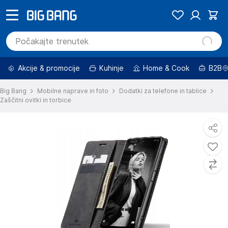
Akcije & promocije
Kuhinje
Home & Cook
B2B
Big Bang
Mobilne naprave in foto
Dodatki za telefone in tablice
Zaščitni ovitki in torbice