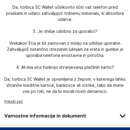
Da, torbica SC Wallet učinkovito ščiti vaš telefon pred
praskami in udarci zahvaljujoč trdnemu materialu, ki absorbira
udarce.
3. Je ohišje udobno za uporabo?
Vsekakor! Etui je bil zasnovan z mislijo na udobje uporabe.
Zahvaljujoč natančno izrezanim luknjam za vrata in gumbe je
uporaba telefona enostavna in priročna.
4. Ali ima etui funkcijo shranjevanja plačilnih kartic?
Da, torbica SC Wallet je opremljena z žepom, v katerega lahko
shranite kreditne kartice, bankovce ali vizitke, tako da imate
vse pri roki, ne da bi morali nositi denarnico.
Prikaži več
Varnostne informacije in dokumenti
Podatki o proizvajalcu