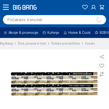
Akcije & promocije
Kuhinje
Home & Cook
B2B
Big Bang
Šola, pisarna in hobi
Šolske potrebščine
Zvezki