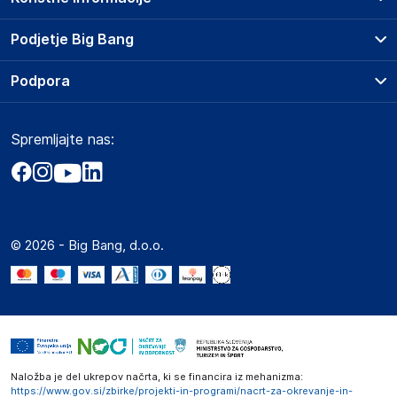
Prodajna mesta
Podjetje Big Bang
Splošni pogoji
O podjetju
Podpora
Storitve
Kontakti
Dostava, vnos in odvoz
Pogosta vprašanja
Družbena odgovornost
Načini plačila
Spremljajte nas:
Marketplace
Obvestila za javnost
Nakup na obroke
Kako oddati naročilo?
Akt o digitalnih storitvah
Zavarovanje izdelkov
Vračila in reklamacije
Prodaja podjetjem
Politika zasebnosti
Big Partner - distribucija
Spletni piškotki
© 2026 - Big Bang, d.o.o.
Marketplace za partnerje
Novosti
Interna varna linija za prijavo kršitev po ZZPRI
Zaposlitev
Naložba je del ukrepov načrta, ki se financira iz mehanizma:
https://www.gov.si/zbirke/projekti-in-programi/nacrt-za-okrevanje-in-