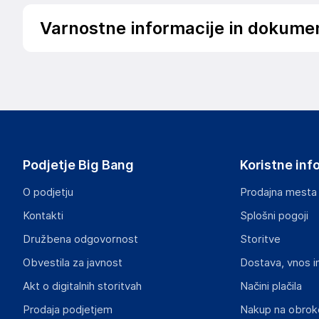
Varnostne informacije in dokume
Podatki o proizvajalcu
Podatki o proizvajalcu vključujejo informacije (naziv, nasl
proizvajalcem izdelka.
Hub Sales SL
21003
Spain
Podjetje Big Bang
Koristne inf
geral@bighub.store
O podjetju
Prodajna mesta
Odgovorna oseba v EU
Kontakti
Splošni pogoji
Gospodarski subjekt s sedežem v EU, ki zagotavlja skladno
Družbena odgovornost
Storitve
Ruben Lamy
Obvestila za javnost
Dostava, vnos i
21003
Spain
Akt o digitalnih storitvah
Načini plačila
geral@bighub.store
Prodaja podjetjem
Nakup na obrok