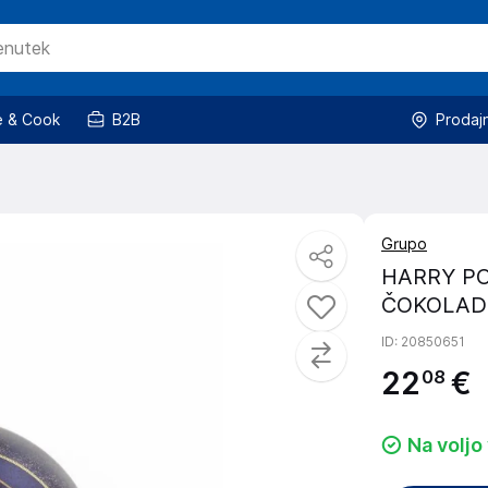
 & Cook
B2B
Prodaj
Grupo
HARRY PO
ČOKOLADN
ID
: 20850651
22
€
08
Na voljo