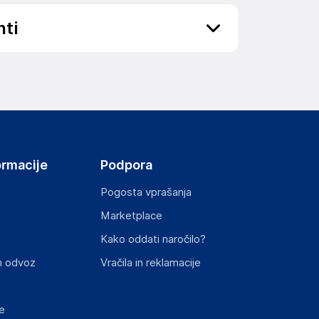
nti
ov, državo in elektronski naslov) povezane s
ormacije
Podpora
Pogosta vprašanja
Marketplace
st izdelka z zahtevanimi predpisi.
Kako oddati naročilo?
n odvoz
Vračila in reklamacije
e