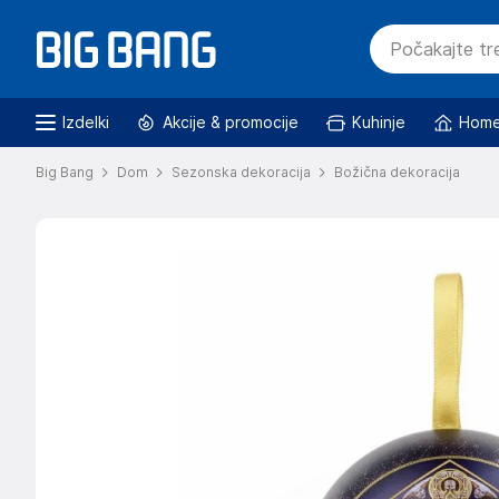
Izdelki
Akcije & promocije
Kuhinje
Home
Big Bang
Dom
Sezonska dekoracija
Božična dekoracija