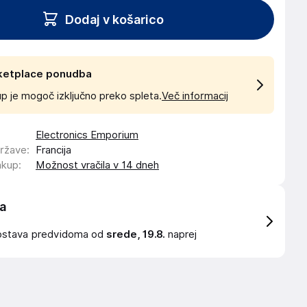
Dodaj v košarico
ketplace ponudba
p je mogoč izključno preko spleta.
Več informacij
Electronics Emporium
države
:
Francija
akup
:
Možnost vračila v 14 dneh
a
ostava
predvidoma od
srede, 19.8.
naprej