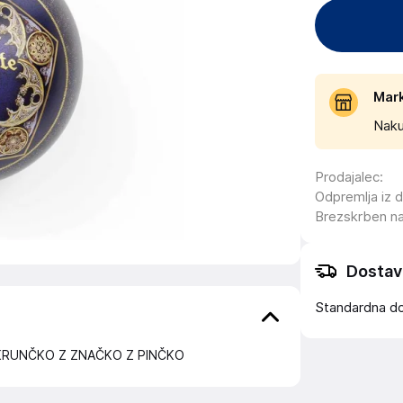
Mar
Naku
Prodajalec
:
Odpremlja iz 
Brezskrben n
Dostav
Standardna d
KRUNČKO Z ZNAČKO Z PINČKO