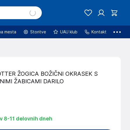
na mesta
Storitve
UAU klub
Kontakt
TTER ŽOGICA BOŽIČNI OKRASEK S
IMI ŽABICAMI DARILO
 v 8-11 delovnih dneh