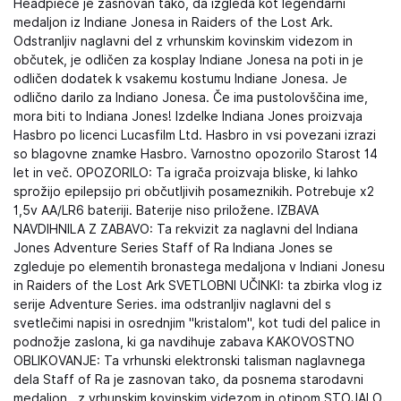
Headpiece je zasnovan tako, da izgleda kot legendarni
medaljon iz Indiane Jonesa in Raiders of the Lost Ark.
Odstranljiv naglavni del z vrhunskim kovinskim videzom in
občutek, je odličen za kosplay Indiane Jonesa na poti in je
odličen dodatek k vsakemu kostumu Indiane Jonesa. Je
odlično darilo za Indiano Jonesa. Če ima pustolovščina ime,
mora biti to Indiana Jones! Izdelke Indiana Jones proizvaja
Hasbro po licenci Lucasfilm Ltd. Hasbro in vsi povezani izrazi
so blagovne znamke Hasbro. Varnostno opozorilo Starost 14
let in več. OPOZORILO: Ta igrača proizvaja bliske, ki lahko
sprožijo epilepsijo pri občutljivih posameznikih. Potrebuje x2
1,5v AA/LR6 bateriji. Baterije niso priložene. IZBAVA
NAVDIHNILA Z ZABAVO: Ta rekvizit za naglavni del Indiana
Jones Adventure Series Staff of Ra Indiana Jones se
zgleduje po elementih bronastega medaljona v Indiani Jonesu
in Raiders of the Lost Ark SVETLOBNI UČINKI: ta zbirka vlog iz
serije Adventure Series. ima odstranljiv naglavni del s
svetlečimi napisi in osrednjim "kristalom", kot tudi del palice in
podnožje zaslona, ki ga navdihuje zabava KAKOVOSTNO
OBLIKOVANJE: Ta vrhunski elektronski talisman naglavnega
dela Staff of Ra je zasnovan tako, da posnema starodavni
medaljon , z vrhunskim kovinskim videzom in otipom STOJALO