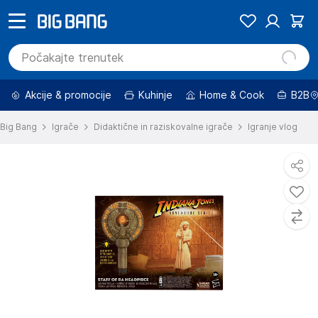
Akcije & promocije
Kuhinje
Home & Cook
B2B
Big Bang
Igrače
Didaktične in raziskovalne igrače
Igranje vlog