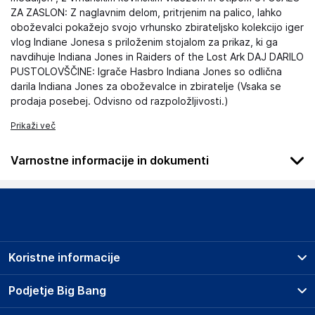
ZA ZASLON: Z naglavnim delom, pritrjenim na palico, lahko
oboževalci pokažejo svojo vrhunsko zbirateljsko kolekcijo iger
vlog Indiane Jonesa s priloženim stojalom za prikaz, ki ga
navdihuje Indiana Jones in Raiders of the Lost Ark DAJ DARILO
PUSTOLOVŠČINE: Igrače Hasbro Indiana Jones so odlična
darila Indiana Jones za oboževalce in zbiratelje (Vsaka se
prodaja posebej. Odvisno od razpoložljivosti.)
Prikaži več
Varnostne informacije in dokumenti
Podatki o proizvajalcu
Podatki o proizvajalcu vključujejo informacije (naziv, naslov,
državo in elektronski naslov) povezane s proizvajalcem
izdelka.
Koristne informacije
Grupa MND Sp. z o.o.
13-200
Prodajna mesta
Podjetje Big Bang
PL
Splošni pogoji
kontakt@manada.pl