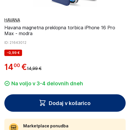
HAVANA
Havana magnetna preklopna torbica iPhone 16 Pro
Max - modra
ID
: 21643012
-
0,99 €
14
€
00
14,99 €
Na voljo v 3-4 delovnih dneh
Dodaj v košarico
Marketplace ponudba