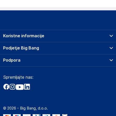
Koristne informacije
Prodajna mesta
Podjetje Big Bang
Splošni pogoji
O podjetju
Podpora
Storitve
Kontakti
Dostava, vnos in odvoz
Pogosta vprašanja
Družbena odgovornost
Načini plačila
Spremljajte nas:
Marketplace
Obvestila za javnost
Nakup na obroke
Kako oddati naročilo?
Akt o digitalnih storitvah
Zavarovanje izdelkov
Vračila in reklamacije
Prodaja podjetjem
Politika zasebnosti
Big Partner - distribucija
Spletni piškotki
© 2026 - Big Bang, d.o.o.
Marketplace za partnerje
Novosti