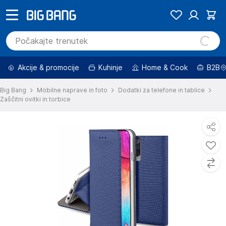
Akcije & promocije
Kuhinje
Home & Cook
B2B
Big Bang
Mobilne naprave in foto
Dodatki za telefone in tablice
Zaščitni ovitki in torbice