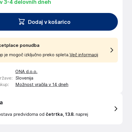
 v 3-4 delovnih dneh
Dodaj v košarico
ketplace ponudba
p je mogoč izključno preko spleta.
Več informacij
ONA d.o.o.
države
:
Slovenija
akup
:
Možnost vračila v 14 dneh
a
ostava
predvidoma od
četrtka, 13.8.
naprej