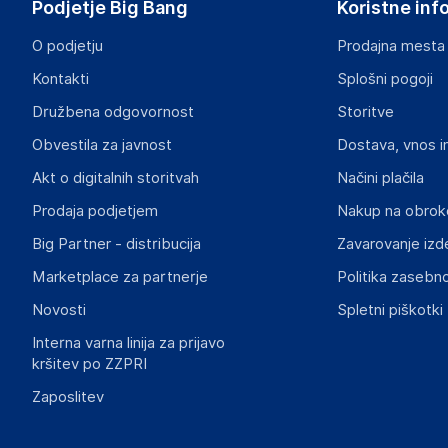
Podjetje Big Bang
Koristne inf
O podjetju
Prodajna mesta
Kontakti
Splošni pogoji
Družbena odgovornost
Storitve
Obvestila za javnost
Dostava, vnos i
Akt o digitalnih storitvah
Načini plačila
Prodaja podjetjem
Nakup na obrok
Big Partner - distribucija
Zavarovanje izd
Marketplace za partnerje
Politika zasebno
Novosti
Spletni piškotki
Interna varna linija za prijavo
kršitev po ZZPRI
Zaposlitev