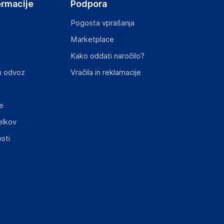
ormacije
Podpora
Pogosta vprašanja
Marketplace
Kako oddati naročilo?
n odvoz
Vračila in reklamacije
e
elkov
sti