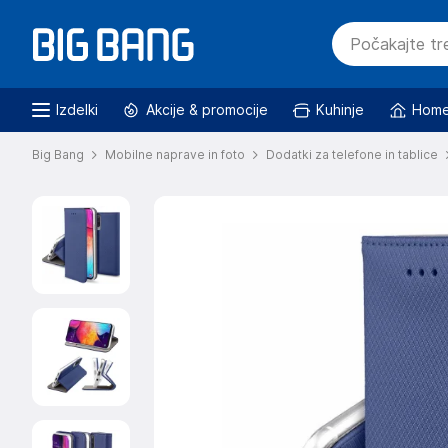
Izdelki
Akcije & promocije
Kuhinje
Home
Big Bang
Mobilne naprave in foto
Dodatki za telefone in tablice