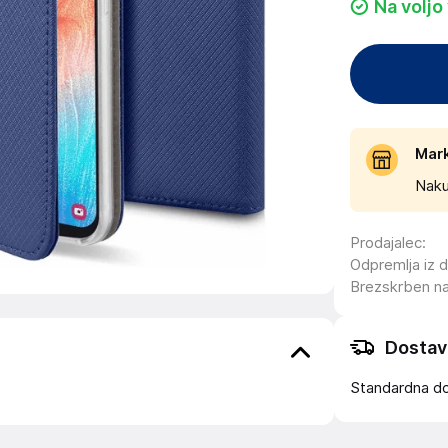
Na voljo
Mar
Naku
Prodajalec
:
Odpremlja iz 
Brezskrben n
Dostav
Standardna d