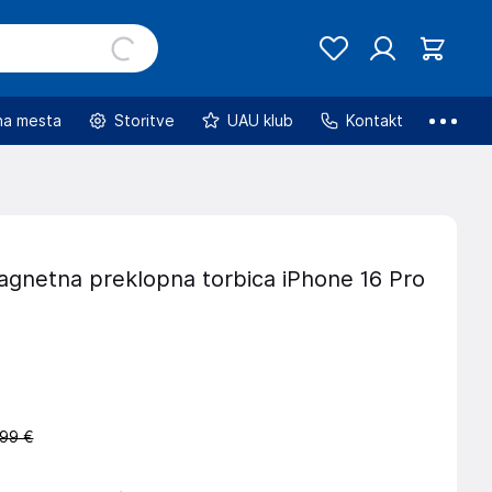
na mesta
Storitve
UAU klub
Kontakt
gnetna preklopna torbica iPhone 16 Pro
,99 €