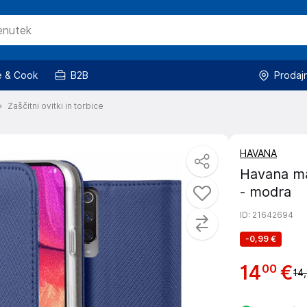
 & Cook
B2B
Prodaj
Zaščitni ovitki in torbice
HAVANA
Havana ma
- modra
ID
: 21642694
-
0,99 €
14
€
00
14