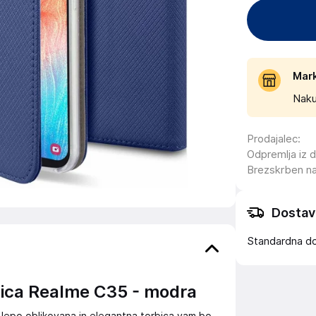
Mar
Naku
Prodajalec
:
Odpremlja iz 
Brezskrben n
Dostav
Standardna d
ica Realme C35 - modra