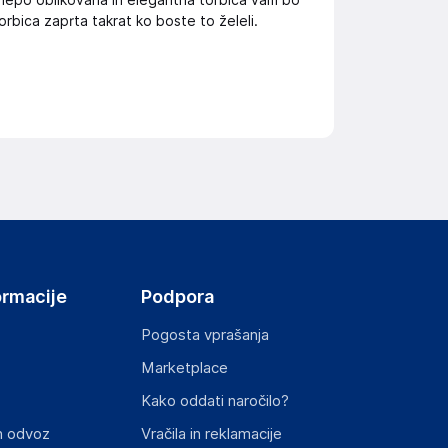
ko lepo oblikovana in elegantna torbica vam bo
orbica zaprta takrat ko boste to želeli.
ormacije
Podpora
Pogosta vprašanja
Marketplace
Kako oddati naročilo?
n odvoz
Vračila in reklamacije