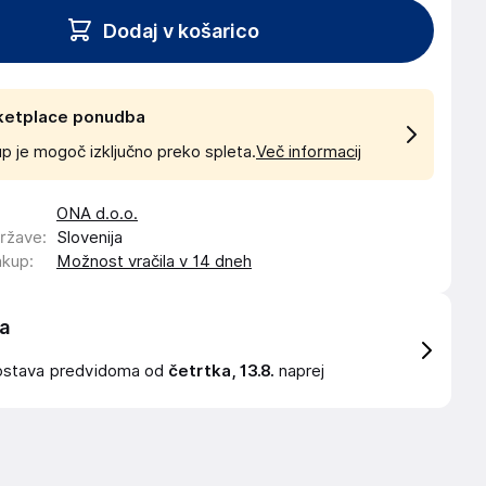
Dodaj v košarico
ketplace ponudba
p je mogoč izključno preko spleta.
Več informacij
ONA d.o.o.
države
:
Slovenija
akup
:
Možnost vračila v 14 dneh
a
ostava
predvidoma od
četrtka, 13.8.
naprej