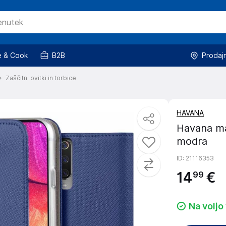
 & Cook
B2B
Prodaj
Zaščitni ovitki in torbice
HAVANA
Havana ma
modra
ID
: 21116353
14
€
99
Na voljo