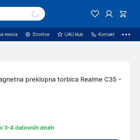
na mesta
Storitve
UAU klub
Kontakt
gnetna preklopna torbica Realme C35 -
 v 3-4 delovnih dneh