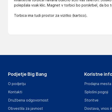
Kvalitetna torbica Havana odlično ščiti vaš telefon. Stils
polepšala vsak klic. Magnet v torbici bo porskrbel, da bo t
Torbica ima tudi prostor za vizitko (kartico).
Podjetje Big Bang
Koristne inf
O podjetju
Prodajna mesta
Kontakti
Splošni pogoji
Družbena odgovornost
Storitve
Obvestila za javnost
Dostava, vnos i