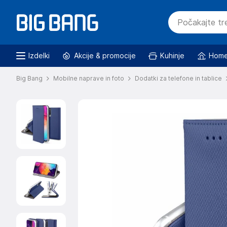
Izdelki
Akcije & promocije
Kuhinje
Home
Big Bang
Mobilne naprave in foto
Dodatki za telefone in tablice