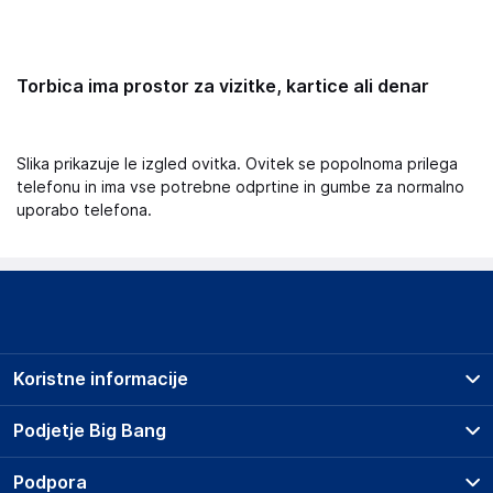
Torbica ima prostor za vizitke, kartice ali denar
Slika prikazuje le izgled ovitka. Ovitek se popolnoma prilega
telefonu in ima vse potrebne odprtine in gumbe za normalno
uporabo telefona.
Koristne informacije
Prodajna mesta
Podjetje Big Bang
Splošni pogoji
O podjetju
Podpora
Storitve