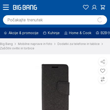
Akcije & promocije
Kuhinje
Home & Cook
B2B
Big Bang
Mobilne naprave in foto
Dodatki za telefone in tablice
Zaščitni ovitki in torbice