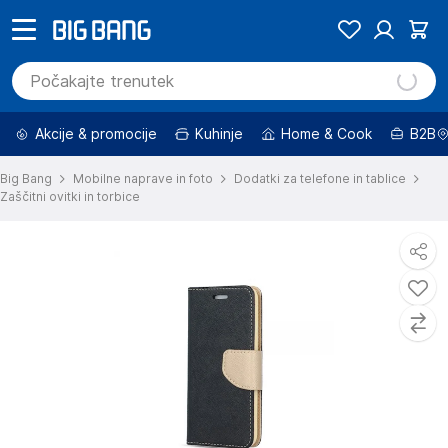
Akcije & promocije
Kuhinje
Home & Cook
B2B
Big Bang
Mobilne naprave in foto
Dodatki za telefone in tablice
Zaščitni ovitki in torbice