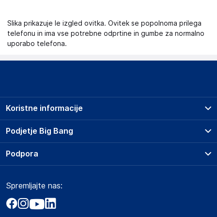
Slika prikazuje le izgled ovitka. Ovitek se popolnoma prilega
telefonu in ima vse potrebne odprtine in gumbe za normalno
uporabo telefona.
Koristne informacije
Prodajna mesta
Podjetje Big Bang
Splošni pogoji
O podjetju
Podpora
Storitve
Kontakti
Dostava, vnos in odvoz
Pogosta vprašanja
Družbena odgovornost
Načini plačila
Spremljajte nas:
Marketplace
Obvestila za javnost
Nakup na obroke
Kako oddati naročilo?
Akt o digitalnih storitvah
Zavarovanje izdelkov
Vračila in reklamacije