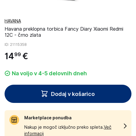
HAVANA
Havana preklopna torbica Fancy Diary Xiaomi Redmi
12C - črno zlata
ID
: 21115358
14
€
99
Na voljo v 4-5 delovnih dneh
Dodaj v košarico
Marketplace ponudba
Nakup je mogoč izključno preko spleta.
Več
informacij