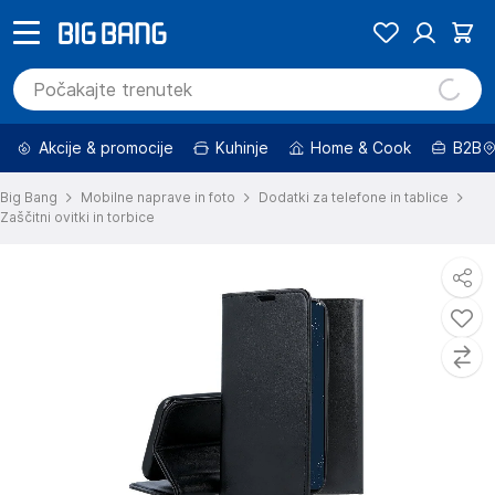
Akcije & promocije
Kuhinje
Home & Cook
B2B
Big Bang
Mobilne naprave in foto
Dodatki za telefone in tablice
Zaščitni ovitki in torbice