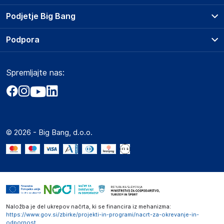
Prodajna mesta
Podjetje Big Bang
Splošni pogoji
O podjetju
Podpora
Storitve
Kontakti
Dostava, vnos in odvoz
Pogosta vprašanja
Družbena odgovornost
Načini plačila
Spremljajte nas:
Marketplace
Obvestila za javnost
Nakup na obroke
Kako oddati naročilo?
Akt o digitalnih storitvah
Zavarovanje izdelkov
Vračila in reklamacije
Prodaja podjetjem
Politika zasebnosti
Big Partner - distribucija
Spletni piškotki
© 2026 - Big Bang, d.o.o.
Marketplace za partnerje
Novosti
Interna varna linija za prijavo kršitev po ZZPRI
Zaposlitev
Naložba je del ukrepov načrta, ki se financira iz mehanizma:
https://www.gov.si/zbirke/projekti-in-programi/nacrt-za-okrevanje-in-
odpornost