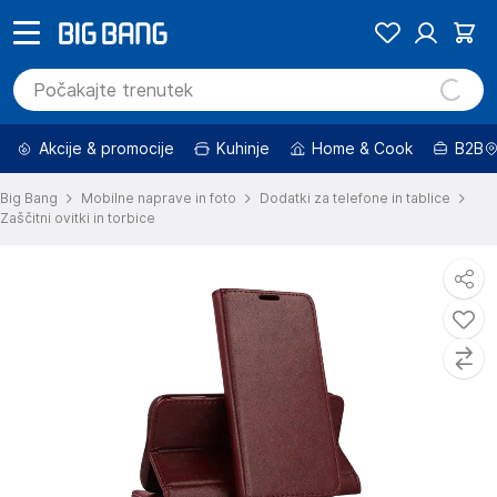
Akcije & promocije
Kuhinje
Home & Cook
B2B
Big Bang
Mobilne naprave in foto
Dodatki za telefone in tablice
Zaščitni ovitki in torbice