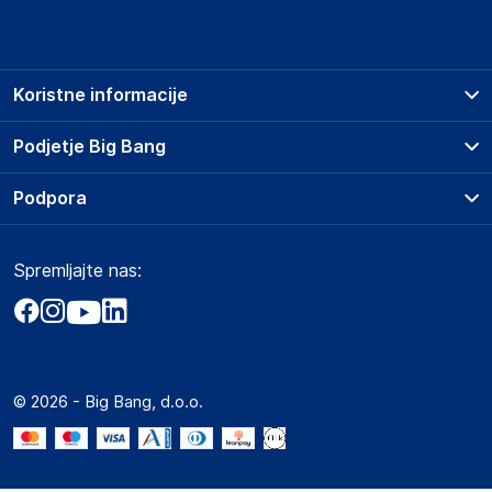
Koristne informacije
Prodajna mesta
Podjetje Big Bang
Splošni pogoji
O podjetju
Podpora
Storitve
Kontakti
Dostava, vnos in odvoz
Pogosta vprašanja
Družbena odgovornost
Načini plačila
Spremljajte nas:
Marketplace
Obvestila za javnost
Nakup na obroke
Kako oddati naročilo?
Akt o digitalnih storitvah
Zavarovanje izdelkov
Vračila in reklamacije
Prodaja podjetjem
Politika zasebnosti
Big Partner - distribucija
Spletni piškotki
© 2026 - Big Bang, d.o.o.
Marketplace za partnerje
Novosti
Interna varna linija za prijavo kršitev po ZZPRI