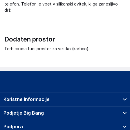
telefon. Telefon je vpet v silikonski ovitek, ki ga zanesljivo
drži
Dodaten prostor
Torbica ima tudi prostor za vizitko (kartico).
Koristne informacije
Prodajna mesta
Podjetje Big Bang
Splošni pogoji
O podjetju
Podpora
Storitve