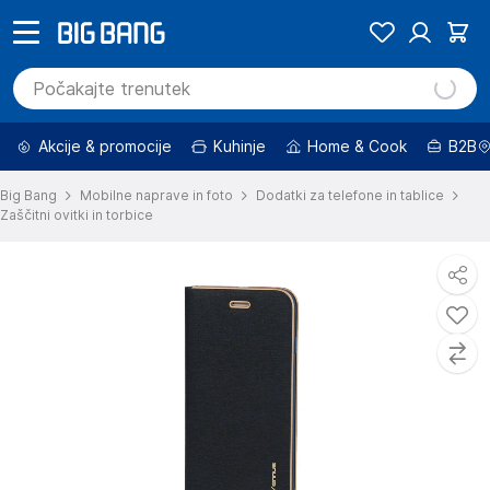
Akcije & promocije
Kuhinje
Home & Cook
B2B
Big Bang
Mobilne naprave in foto
Dodatki za telefone in tablice
Zaščitni ovitki in torbice