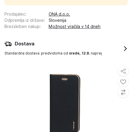
Prodajalec
:
ONA d.o.o.
Odpremlja iz države
:
Slovenija
Brezskrben nakup
:
Možnost vračila v 14 dneh
Dostava
Standardna dostava
predvidoma od
srede, 12.8.
naprej