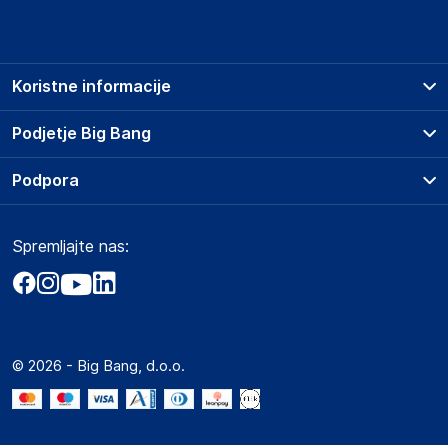
Koristne informacije
Prodajna mesta
Podjetje Big Bang
Splošni pogoji
O podjetju
Podpora
Storitve
Kontakti
Dostava, vnos in odvoz
Pogosta vprašanja
Družbena odgovornost
Načini plačila
Spremljajte nas:
Marketplace
Obvestila za javnost
Nakup na obroke
Kako oddati naročilo?
Akt o digitalnih storitvah
Zavarovanje izdelkov
Vračila in reklamacije
Prodaja podjetjem
Politika zasebnosti
Big Partner - distribucija
Spletni piškotki
© 2026 - Big Bang, d.o.o.
Marketplace za partnerje
Novosti
Interna varna linija za prijavo kršitev po ZZPRI