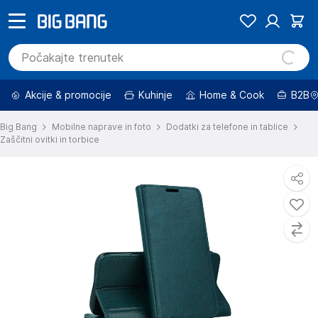
Akcije & promocije
Kuhinje
Home & Cook
B2B
Big Bang
Mobilne naprave in foto
Dodatki za telefone in tablice
Zaščitni ovitki in torbice