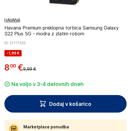
HAVANA
Havana Premium preklopna torbica Samsung Galaxy
S22 Plus 5G - modra z zlatim robom
ID
: 21117320
-
1,99 €
8
€
00
9,99 €
Na voljo v 3-4 delovnih dneh
Dodaj v košarico
Marketplace ponudba