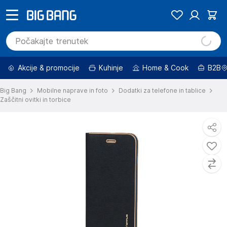
Akcije & promocije
Kuhinje
Home & Cook
B2B
Big Bang
Mobilne naprave in foto
Dodatki za telefone in tablice
Zaščitni ovitki in torbice