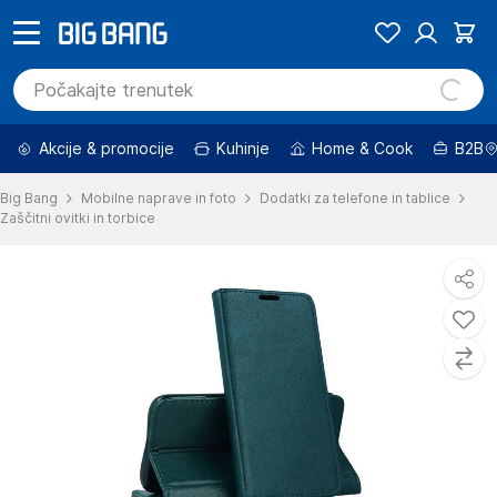
Akcije & promocije
Kuhinje
Home & Cook
B2B
Big Bang
Mobilne naprave in foto
Dodatki za telefone in tablice
Zaščitni ovitki in torbice