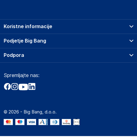
Koristne informacije
Prodajna mesta
Podjetje Big Bang
Splošni pogoji
O podjetju
Podpora
Storitve
Kontakti
Dostava, vnos in odvoz
Pogosta vprašanja
Družbena odgovornost
Načini plačila
Spremljajte nas:
Marketplace
Obvestila za javnost
Nakup na obroke
Kako oddati naročilo?
Akt o digitalnih storitvah
Zavarovanje izdelkov
Vračila in reklamacije
Prodaja podjetjem
Politika zasebnosti
Big Partner - distribucija
Spletni piškotki
© 2026 - Big Bang, d.o.o.
Marketplace za partnerje
Novosti
Interna varna linija za prijavo kršitev po ZZPRI