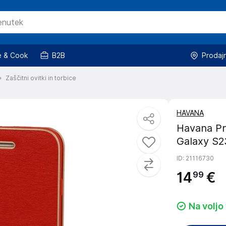
 & Cook
B2B
Prodaj
Zaščitni ovitki in torbice
HAVANA
Havana Pr
Galaxy S2
ID
: 21116730
14
€
99
Na voljo