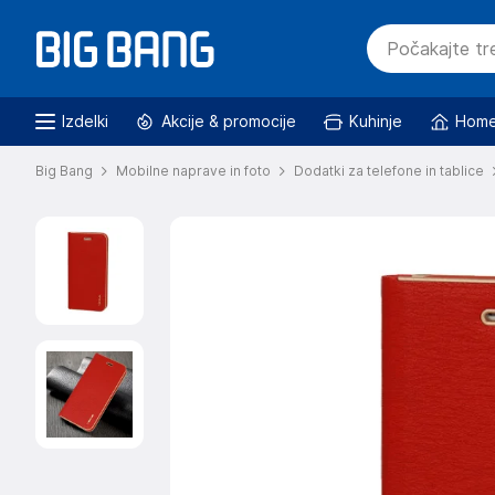
Izdelki
Akcije & promocije
Kuhinje
Home
Big Bang
Mobilne naprave in foto
Dodatki za telefone in tablice