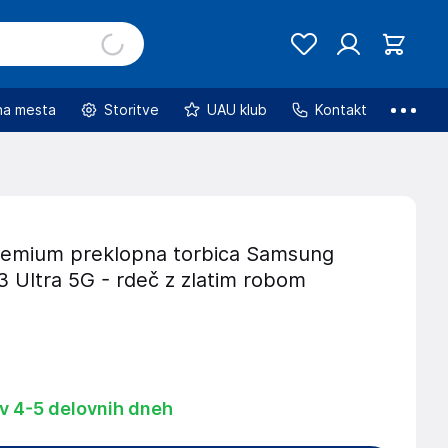
na mesta
Storitve
UAU klub
Kontakt
emium preklopna torbica Samsung
3 Ultra 5G - rdeč z zlatim robom
 v 4-5 delovnih dneh