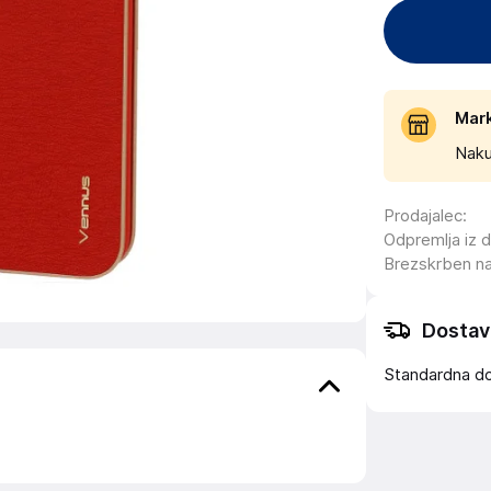
Mar
Naku
Prodajalec
:
Odpremlja iz 
Brezskrben n
Dostav
Standardna d