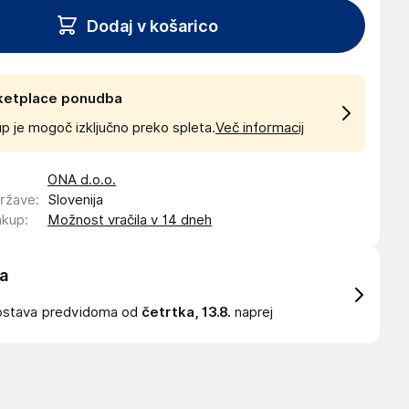
Dodaj v košarico
ketplace ponudba
p je mogoč izključno preko spleta.
Več informacij
ONA d.o.o.
države
:
Slovenija
akup
:
Možnost vračila v 14 dneh
a
ostava
predvidoma od
četrtka, 13.8.
naprej