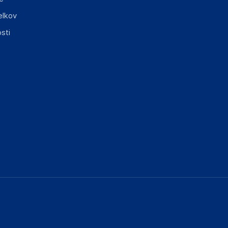
elkov
sti