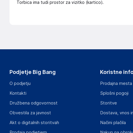
Torbica ima tudi prostor za vizitko (kartico).
Podjetje Big Bang
Koristne inf
O podjetju
Prodajna mesta
Kontakti
Splošni pogoji
Družbena odgovornost
Storitve
Obvestila za javnost
Dostava, vnos i
Akt o digitalnih storitvah
Načini plačila
Prodaja podjetjem
Nakup na obrok