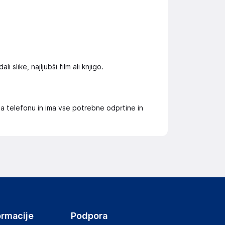
slike, najljubši film ali knjigo.
ga telefonu in ima vse potrebne odprtine in
ormacije
Podpora