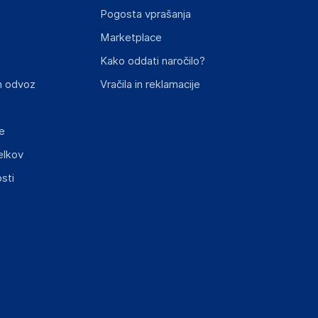
Pogosta vprašanja
Marketplace
Kako oddati naročilo?
n odvoz
Vračila in reklamacije
e
elkov
sti