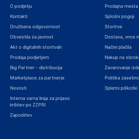
O podjetju
Prodajna mesta
Kontakti
Splošni pogoji
Družbena odgovornost
Storitve
Obvestila za javnost
Dostava, vnos i
Akt o digitalnih storitvah
Načini plačila
Prodaja podjetjem
Nakup na obrok
Big Partner - distribucija
Zavarovanje izd
Marketplace za partnerje
Politika zasebno
Novosti
Spletni piškotki
Interna varna linija za prijavo
kršitev po ZZPRI
Zaposlitev