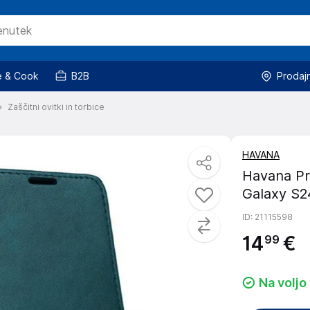
 & Cook
B2B
Prodaj
Zaščitni ovitki in torbice
HAVANA
Havana Pr
Galaxy S2
ID
: 21115598
14
€
99
Na voljo