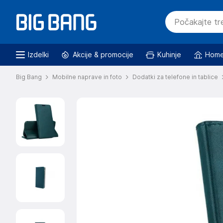
Izdelki
Akcije & promocije
Kuhinje
Home
Big Bang
Mobilne naprave in foto
Dodatki za telefone in tablice