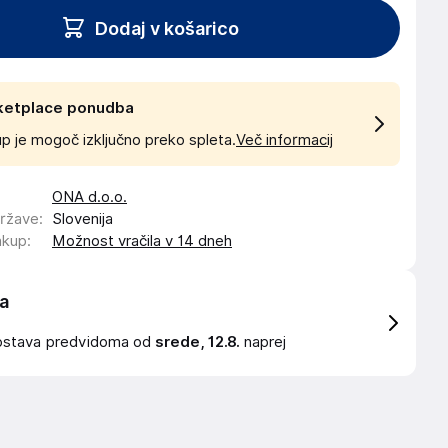
Dodaj v košarico
ketplace ponudba
p je mogoč izključno preko spleta.
Več informacij
ONA d.o.o.
države
:
Slovenija
akup
:
Možnost vračila v 14 dneh
a
ostava
predvidoma od
srede, 12.8.
naprej