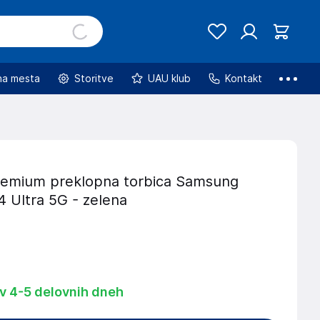
na mesta
Storitve
UAU klub
Kontakt
emium preklopna torbica Samsung
4 Ultra 5G - zelena
 v 4-5 delovnih dneh