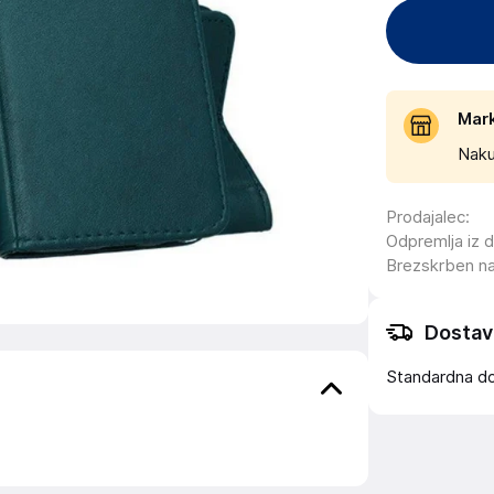
Mar
Naku
Prodajalec
:
Odpremlja iz 
Brezskrben n
Dostav
Standardna d