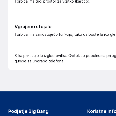
Torbica ima tudi prostor za vizitko (kartico).
Vgrajeno stojalo
Torbica ima samostoječo funkcijo, tako da boste lahko gledali 
Slika prikazuje le izgled ovitka. Ovitek se popolnoma prile
gumbe za uporabo telefona
Podjetje Big Bang
Koristne inf