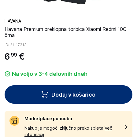
HAVANA
Havana Premium preklopna torbica Xiaomi Redmi 10C -
črna
ID
: 21117313
6
€
99
Na voljo v 3-4 delovnih dneh
Dodaj v košarico
Marketplace ponudba
Nakup je mogoč izključno preko spleta.
Več
informacij