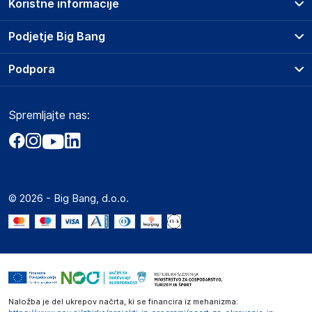
Koristne informacije
Prodajna mesta
Podjetje Big Bang
Splošni pogoji
O podjetju
Podpora
Storitve
Kontakti
Dostava, vnos in odvoz
Pogosta vprašanja
Družbena odgovornost
Načini plačila
Spremljajte nas:
Marketplace
Obvestila za javnost
Nakup na obroke
Kako oddati naročilo?
Akt o digitalnih storitvah
Zavarovanje izdelkov
Vračila in reklamacije
Prodaja podjetjem
Politika zasebnosti
Big Partner - distribucija
Spletni piškotki
© 2026 - Big Bang, d.o.o.
Marketplace za partnerje
Novosti
Interna varna linija za prijavo kršitev po ZZPRI
Zaposlitev
Naložba je del ukrepov načrta, ki se financira iz mehanizma: