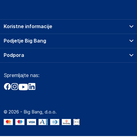
Koristne informacije
Prodajna mesta
Podjetje Big Bang
Splošni pogoji
O podjetju
Podpora
Storitve
Kontakti
Dostava, vnos in odvoz
Pogosta vprašanja
Družbena odgovornost
Načini plačila
Spremljajte nas:
Marketplace
Obvestila za javnost
Nakup na obroke
Kako oddati naročilo?
Akt o digitalnih storitvah
Zavarovanje izdelkov
Vračila in reklamacije
Prodaja podjetjem
Politika zasebnosti
Big Partner - distribucija
Spletni piškotki
© 2026 - Big Bang, d.o.o.
Marketplace za partnerje
Novosti
Interna varna linija za prijavo kršitev po ZZPRI