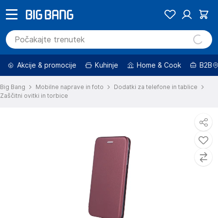
Akcije & promocije
Kuhinje
Home & Cook
B2B
Big Bang
Mobilne naprave in foto
Dodatki za telefone in tablice
Zaščitni ovitki in torbice