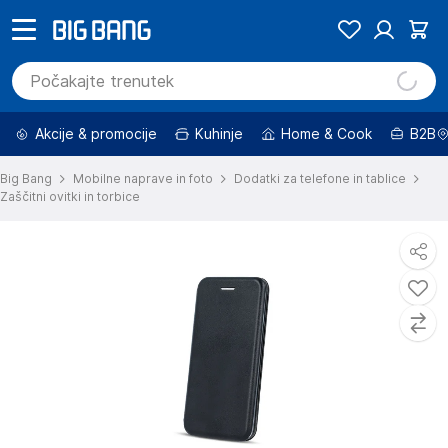
Akcije & promocije
Kuhinje
Home & Cook
B2B
Big Bang
Mobilne naprave in foto
Dodatki za telefone in tablice
Zaščitni ovitki in torbice