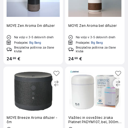
MOYE Zen Aroma črn difuzer
MOYE Zen Aroma bel difuzer
Na voljo v 3-5 delovnih dneh
Na voljo v 3-5 delovnih dneh
Prodajalec
Big Bang
Prodajalec
Big Bang
Brezplačna poštnina za člane
Brezplačna poštnina za člane
kluba
kluba
24
€
24
€
99
99
MOYE Breeze Aroma difuzer -
Vlažilec in osvežilec zraka
črn
Platinet PADYM107, bel, 300ml,
RGB LED