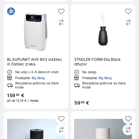
BLAUPUNKT AHS 803 vlažilec
STADLER FORM Ella Black
in čistilec zraka
difuzor
Na voljo v 4-6 delovnih dneh
Na zalogi
Prodajalec
Big Bang
Prodajalec
Big Bang
Brezplačna poštnina za člane
Brezplačna poštnina za člane
kluba
kluba
159
€
90
ali od
12,14 €
/ mesec
59
€
99