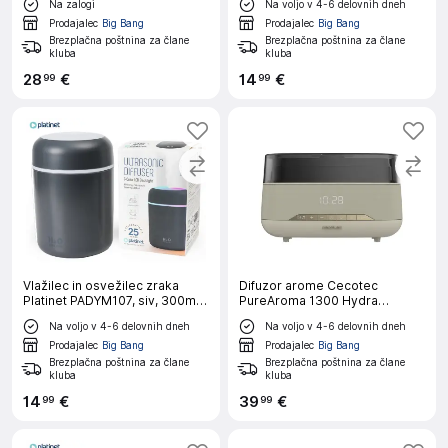
Na zalogi
Na voljo v 4-6 delovnih dneh
Prodajalec
Big Bang
Prodajalec
Big Bang
Brezplačna poštnina za člane
Brezplačna poštnina za člane
kluba
kluba
28
€
14
€
99
99
Vlažilec in osvežilec zraka
Difuzor arome Cecotec
Platinet PADYM107, siv, 300ml,
PureAroma 1300 Hydra
RGB LED
Speaker
Na voljo v 4-6 delovnih dneh
Na voljo v 4-6 delovnih dneh
Prodajalec
Big Bang
Prodajalec
Big Bang
Brezplačna poštnina za člane
Brezplačna poštnina za člane
kluba
kluba
14
€
39
€
99
99