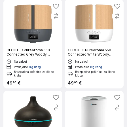
CECOTEC PureAroma 550
CECOTEC PureAroma 550
Connected Grey Woody
Connected White Woody
Difuzor arome
aroma difuzor
Na zalogi
Na zalogi
Prodajalec
Big Bang
Prodajalec
Big Bang
Brezplačna poštnina za člane
Brezplačna poštnina za člane
kluba
kluba
49
€
49
€
90
90