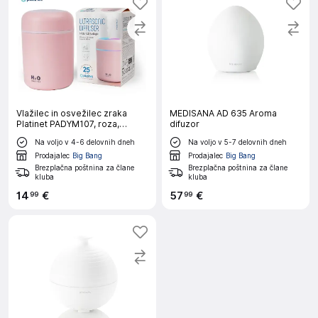
Vlažilec in osvežilec zraka
MEDISANA AD 635 Aroma
Platinet PADYM107, roza,
difuzor
300ml, RGB LED
Na voljo v 4-6 delovnih dneh
Na voljo v 5-7 delovnih dneh
Prodajalec
Big Bang
Prodajalec
Big Bang
Brezplačna poštnina za člane
Brezplačna poštnina za člane
kluba
kluba
14
€
57
€
99
99