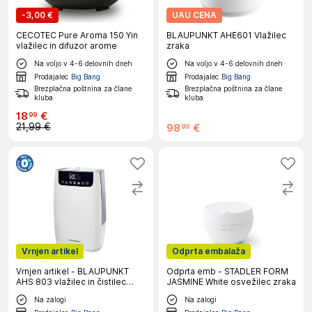
-
3,00 €
UAU CENA
CECOTEC Pure Aroma 150 Yin
BLAUPUNKT AHE601 Vlažilec
vlažilec in difuzor arome
zraka
Na voljo v 4-6 delovnih dneh
Na voljo v 4-6 delovnih dneh
Prodajalec
Big Bang
Prodajalec
Big Bang
Brezplačna poštnina za člane
Brezplačna poštnina za člane
kluba
kluba
18
€
99
21,99 €
98
€
99
Vrnjen artikel
Odprta embalaža
Vrnjen artikel - BLAUPUNKT
Odprta emb - STADLER FORM
AHS 803 vlažilec in čistilec
JASMINE White osvežilec zraka
zraka
Na zalogi
Na zalogi