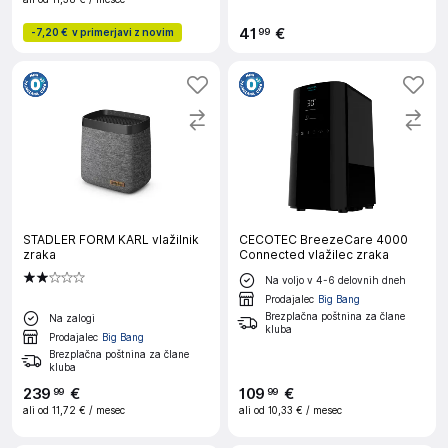
41
€
99
-
7,20 €
v primerjavi z novim
STADLER FORM KARL vlažilnik
CECOTEC BreezeCare 4000
zraka
Connected vlažilec zraka
Na voljo v 4-6 delovnih dneh
Prodajalec
Big Bang
Brezplačna poštnina za člane
Na zalogi
kluba
Prodajalec
Big Bang
Brezplačna poštnina za člane
kluba
239
€
109
€
99
99
ali od
11,72 €
/ mesec
ali od
10,33 €
/ mesec