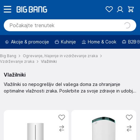
Akcije & promocije
Kuhinje
Home & Cook
B2B
Big Bang
Ogrevanje, hlajenje in vzdrževanje zraka
Vzdrževanje zraka
Vlažilniki
Vlažilniki
Vlažilniki so nepogrešljiv del vašega doma za ohranjanje
optimalne vlažnosti zraka. Poskrbite za svoje zdravje in udobje
z našo ponudbo visokokakovostnih vlažilnikov zraka.