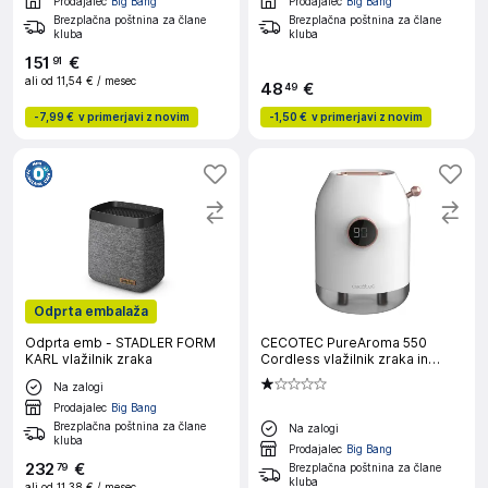
Prodajalec
Big Bang
Prodajalec
Big Bang
Brezplačna poštnina za člane
Brezplačna poštnina za člane
kluba
kluba
151
€
91
ali od
11,54 €
/ mesec
48
€
49
-
7,99 €
v primerjavi z novim
-
1,50 €
v primerjavi z novim
Odprta embalaža
Odprta emb - STADLER FORM
CECOTEC PureAroma 550
KARL vlažilnik zraka
Cordless vlažilnik zraka in
difuzor arome
Na zalogi
Prodajalec
Big Bang
Brezplačna poštnina za člane
Na zalogi
kluba
Prodajalec
Big Bang
232
€
79
Brezplačna poštnina za člane
kluba
ali od
11,38 €
/ mesec