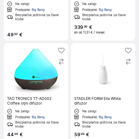
difuzor arome
Na zalogi
Na zalogi
Prodajalec
Big Bang
Prodajalec
Big Bang
Brezplačna poštnina za člane
Brezplačna poštnina za člane
kluba
kluba
339
€
99
ali od
11,51 €
/ mesec
49
€
90
TAO TRONICS TT-AD002
STADLER FORM Ella White
Coffee oljni difuzor
difuzor
Na zalogi
Na zalogi
Prodajalec
Big Bang
Prodajalec
Big Bang
Brezplačna poštnina za člane
Brezplačna poštnina za člane
kluba
kluba
44
€
59
€
99
99