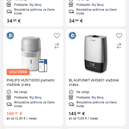
Prodajalec
Big Bang
Prodajalec
Big Bang
Brezplačna poštnina za člane
Brezplačna poštnina za člane
kluba
kluba
34
€
34
€
99
90
UAU CENA
PHILIPS HU5710/00 pametni
BLAUPUNKT AHS801 vlažilnik
vlažilnik zraka
zraka
Na zalogi
Na zalogi
Prodajalec
Big Bang
Prodajalec
Big Bang
Brezplačna poštnina za člane
Brezplačna poštnina za člane
kluba
kluba
169
€
145
€
99
90
ali od
12,90 €
/ mesec
ali od
11,08 €
/ mesec