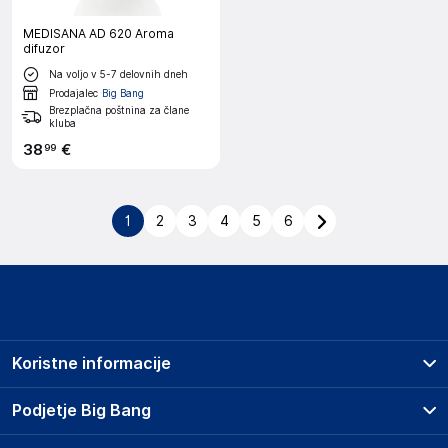
MEDISANA AD 620 Aroma
difuzor
Na voljo v 5-7 delovnih dneh
Prodajalec
Big Bang
Brezplačna poštnina za člane
kluba
38
€
99
1
2
3
4
5
6
Koristne informacije
Prodajna mesta
Podjetje Big Bang
Splošni pogoji