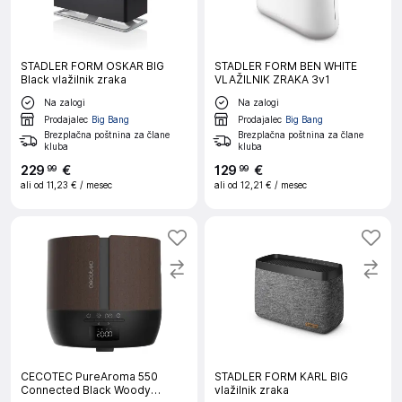
STADLER FORM OSKAR BIG
STADLER FORM BEN WHITE
Black vlažilnik zraka
VLAŽILNIK ZRAKA 3v1
Na zalogi
Na zalogi
Prodajalec
Big Bang
Prodajalec
Big Bang
Brezplačna poštnina za člane
Brezplačna poštnina za člane
kluba
kluba
229
€
129
€
99
99
ali od
11,23 €
/ mesec
ali od
12,21 €
/ mesec
CECOTEC PureAroma 550
STADLER FORM KARL BIG
Connected Black Woody
vlažilnik zraka