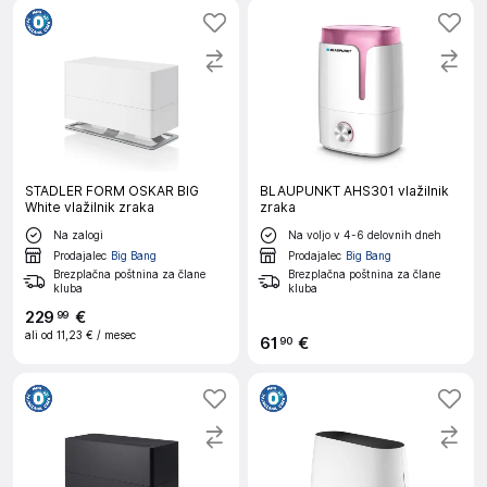
STADLER FORM OSKAR BIG
BLAUPUNKT AHS301 vlažilnik
White vlažilnik zraka
zraka
Na zalogi
Na voljo v 4-6 delovnih dneh
Prodajalec
Big Bang
Prodajalec
Big Bang
Brezplačna poštnina za člane
Brezplačna poštnina za člane
kluba
kluba
229
€
99
ali od
11,23 €
/ mesec
61
€
90