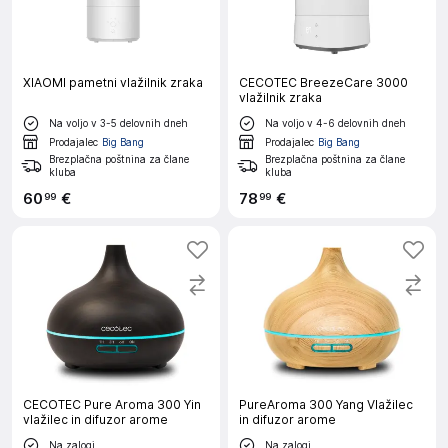
XIAOMI pametni vlažilnik zraka
CECOTEC BreezeCare 3000
vlažilnik zraka
Na voljo v 3-5 delovnih dneh
Na voljo v 4-6 delovnih dneh
Prodajalec
Big Bang
Prodajalec
Big Bang
Brezplačna poštnina za člane
Brezplačna poštnina za člane
kluba
kluba
60
€
78
€
99
99
CECOTEC Pure Aroma 300 Yin
PureAroma 300 Yang Vlažilec
vlažilec in difuzor arome
in difuzor arome
Na zalogi
Na zalogi