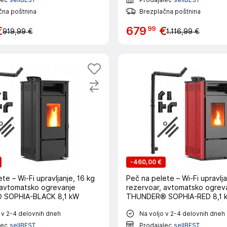
čna poštnina
Brezplačna poštnina
99
€
679
€
919,99 €
1.116,99 €
-
460,00 €
te – Wi-Fi upravljanje, 16 kg
Peč na pelete – Wi-Fi upravljanje, 16 kg
 avtomatsko ogrevanje
rezervoar, avtomatsko ogrev
SOPHIA-BLACK 8,1 kW
THUNDER® SOPHIA-RED 8,1 
 v 2-4 delovnih dneh
Na voljo v 2-4 delovnih dneh
lec
sellBEST
Prodajalec
sellBEST