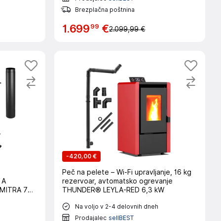
Brezplačna poštnina
99
1
.
699
€
2.099,99 €
-
420,00 €
Peč na pelete – Wi-Fi upravljanje, 16 kg
 A
rezervoar, avtomatsko ogrevanje
 MITRA 7
THUNDER® LEYLA-RED 6,3 kW
Na voljo v 2-4 delovnih dneh
Prodajalec
sellBEST