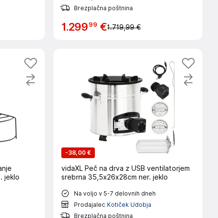
Brezplačna poštnina
99
1
.
299
€
1.719,99 €
-
38,00 €
anje
vidaXL Peč na drva z USB ventilatorjem
 jeklo
srebrna 35,5x26x28cm ner. jeklo
Na voljo v 5-7 delovnih dneh
Prodajalec
Kotiček Udobja
Brezplačna poštnina