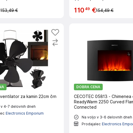
49
€
110
€
153,49 €
154,49 €
NA
DOBRA CENA
i ventilator za kamin 22cm črn
CECOTEC 05813 - Chimenea e
ReadyWarm 2250 Curved Fla
 v 4-7 delovnih dneh
Connected
lec
Electronics Emporium
Na voljo v 3-6 delovnih dneh
Prodajalec
Electronics Empo