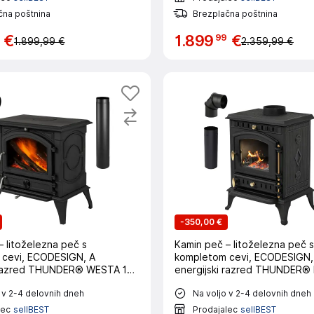
čna poštnina
Brezplačna poštnina
99
€
1
.
899
€
1.899,99 €
2.359,99 €
-
350,00 €
Kamin peč – litoželezna peč s
cevi, ECODESIGN, A
kompletom cevi, ECODESIGN,
i razred THUNDER® WESTA 17
energijski razred THUNDER®
kW
 v 2-4 delovnih dneh
Na voljo v 2-4 delovnih dneh
lec
sellBEST
Prodajalec
sellBEST