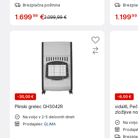
Brezplačna poštnina
Brezpla
99
99
1
.
699
€
1
.
199
2.099,99 €
-
30,00 €
-
6,00 €
Plinski grelec GH3042R
vidaXL Peč
zložljive n
Na voljo v 2-5 delovnih dneh
Na voljo
Prodajalec
QLIMA
Prodaja
Brezpla