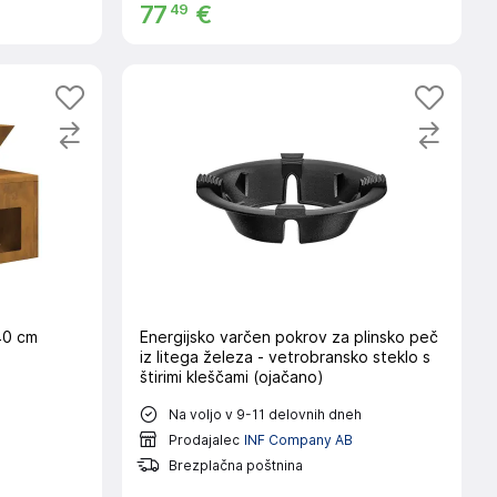
49
77
€
40 cm
Energijsko varčen pokrov za plinsko peč
iz litega železa - vetrobransko steklo s
štirimi kleščami (ojačano)
Na voljo v 9-11 delovnih dneh
Prodajalec
INF Company AB
Brezplačna poštnina