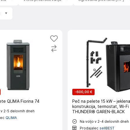
c
-
600,00 €
ete QLIMA Fiorina 74
Peč na pelete 15 kW – jeklen
konstrukcija, termostat, Wi-Fi
 v 2-5 delovnih dneh
THUNDER® GAREN-BLACK
lec
QLIMA
Na voljo v 2-4 delovnih dneh
Prodajalec
sellBEST