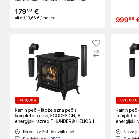
99
179
€
ali od
13,66 €
/ mesec
99
999
-
400,00 €
-
370,00 €
Kamin peč – litoželezna peč s
Kamin peč –
kompletom cevi, ECODESIGN, A
kompletom 
energijski razred THUNDER® HELIOS 10
energijski
kW
kW
Na voljo v 2-4 delovnih dneh
Na voljo
Prodajalec
sellBEST
Prodaja