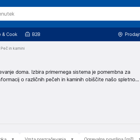
 & Cook
B2B
Prodaj
Peč in kamini
 ogrevanje doma. Izbira primernega sistema je pomembna za
ormacij o različnih pečeh in kaminih obiščite našo spletno
mka
Vrsta prezračevanja
Ogrevalna površina [m²]