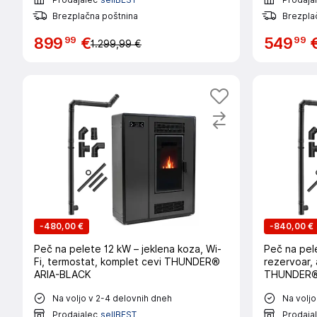
Brezplačna poštnina
Brezpla
99
99
899
€
549
1.299,99 €
-
480,00 €
-
840,00 €
Peč na pelete 12 kW – jeklena koza, Wi-
Peč na pele
Fi, termostat, komplet cevi THUNDER®
rezervoar,
ARIA-BLACK
THUNDER® 
Na voljo v 2-4 delovnih dneh
Na voljo
Prodajalec
sellBEST
Prodaja