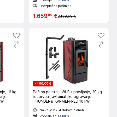
Brezplačna poštnina
99
1
.
659
€
2.139,99 €
-
400,00 €
Peč na pelete – Wi-Fi upravljanje, 20 kg
anje
rezervoar, avtomatsko ogrevanje
kW
THUNDER® KARMEN-RED 10 kW
Na voljo v 2-4 delovnih dneh
Prodajalec
sellBEST