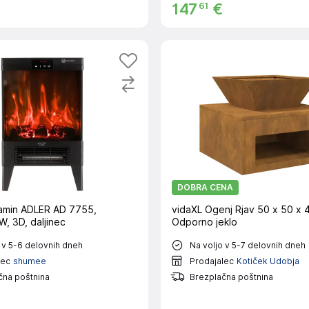
61
147
€
DOBRA CENA
 kamin ADLER AD 7755,
vidaXL Ogenj Rjav 50 x 50 x 
, 3D, daljinec
Odporno jeklo
 v 5-6 delovnih dneh
Na voljo v 5-7 delovnih dneh
lec
shumee
Prodajalec
Kotiček Udobja
čna poštnina
Brezplačna poštnina