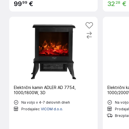
99
28
99
€
32
€
Električni kamin ADLER AD 7754,
Električni
1000/1800W, 3D
1000/2000W
Na voljo v 4-7 delovnih dneh
Na voljo
Prodajalec
VICOM d.o.o.
Prodaja
Brezpla