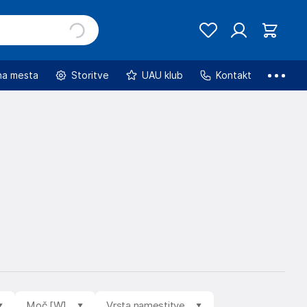
na mesta
Storitve
UAU klub
Kontakt
Moč [W]
Vrsta namestitve