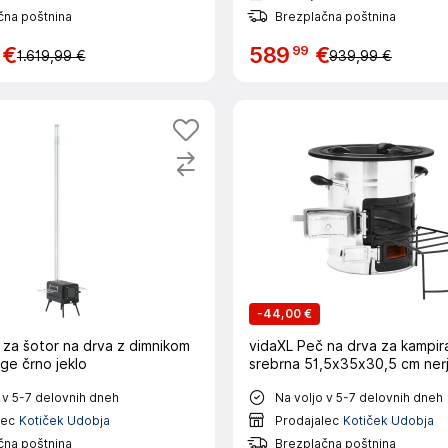
čna poštnina
Brezplačna poštnina
99
€
589
€
1.619,99 €
939,99 €
-
44,00 €
 za šotor na drva z dimnikom
vidaXL Peč na drva za kampir
oge črno jeklo
srebrna 51,5x35x30,5 cm nerj.
 v 5-7 delovnih dneh
Na voljo v 5-7 delovnih dneh
lec
Kotiček Udobja
Prodajalec
Kotiček Udobja
čna poštnina
Brezplačna poštnina