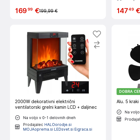
99
49
169
€
147
199,99 €
DOBRA CE
2000W dekorativni električni
Alu. 5 krak
ventilatorski grelni kamin LCD + daljinec
Na voljo
Na voljo v 0-1 delovnih dneh
Prodaja
Prodajalec
HALOorodje.si
MOJAoprema.si LEDsvet.si Eigraca.si