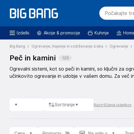
Izdelki
Akcije & promocije
Kuhinje
Home
Big Bang
Ogrevanje, hlajenje in vzdrževanje zraka
Ogrevanje
Peč in kamini
123
Ogrevalni sistemi, kot so peči in kamini, so ključni za
učinkovito ogrevanje in udobje v vašem domu. Za več inf
stran.
Sortiranje
Razvrščanje izdelkov
Cena
Promocija
Na voljo v
Zna