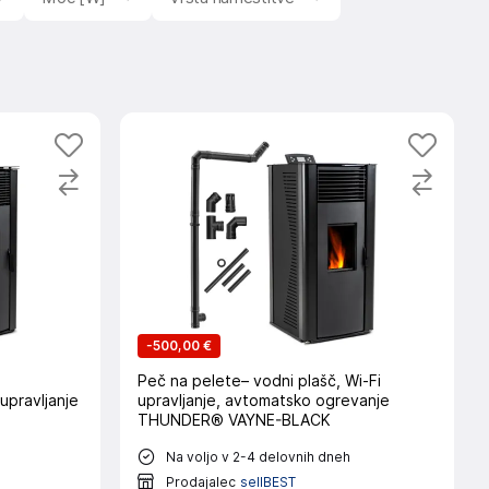
-
500,00 €
a
Peč na pelete– vodni plašč, Wi-Fi
 upravljanje
upravljanje, avtomatsko ogrevanje
THUNDER® VAYNE-BLACK
Na voljo v 2-4 delovnih dneh
Prodajalec
sellBEST