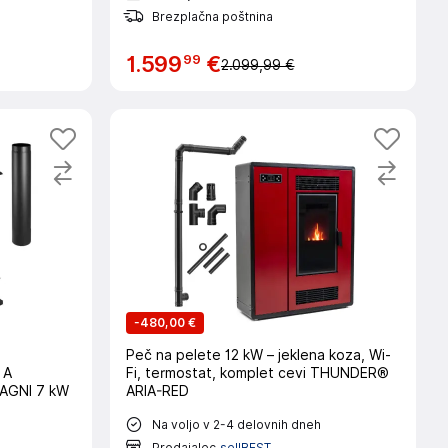
Brezplačna poštnina
99
1
.
599
€
2.099,99 €
-
480,00 €
Peč na pelete 12 kW – jeklena koza, Wi-
 A
Fi, termostat, komplet cevi THUNDER®
 AGNI 7 kW
ARIA-RED
Na voljo v 2-4 delovnih dneh
Prodajalec
sellBEST