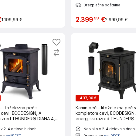
Brezplačna poštnina
99
€
2
.
399
€
1.199,99 €
2.999,99 €
-
437,00 €
 litoželezna peč s
Kamin peč – litoželezna peč s
cevi, ECODESIGN, A
kompletom cevi, ECODESIGN,
 razred THUNDER® DIANA 4,5
energijski razred THUNDER®
 v 2-4 delovnih dneh
Na voljo v 2-4 delovnih dneh
lec
sellBEST
Prodajalec
sellBEST