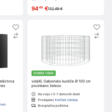
49
94
€
132,49 €
DOBRA CENA
léctrica
vidaXL Gabionsko kurišče Ø 100 cm
mes
pocinkano železo
Na voljo v 5-7 delovnih dneh
Prodajalec
Kotiček Udobja
rium
Brezplačna poštnina