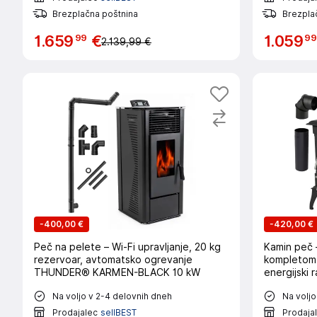
Brezplačna poštnina
Brezpla
99
99
1
.
659
€
1
.
059
2.139,99 €
-
400,00 €
-
420,00 €
Peč na pelete – Wi-Fi upravljanje, 20 kg
Kamin peč – litoželezna peč s
rezervoar, avtomatsko ogrevanje
kompletom 
THUNDER® KARMEN-BLACK 10 kW
energijsk
kW
Na voljo v 2-4 delovnih dneh
Na voljo
Prodajalec
sellBEST
Prodaja