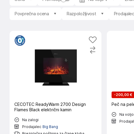
Povprečna ocena
Razpoložljivost
Prodajale
-
200,00 €
CECOTEC ReadyWarm 2700 Design
Peč na pel
Flames Black električni kamin
Na voljo
Na zalogi
Prodaja
Prodajalec
Big Bang
Brezplačna poštnina za člane kluba