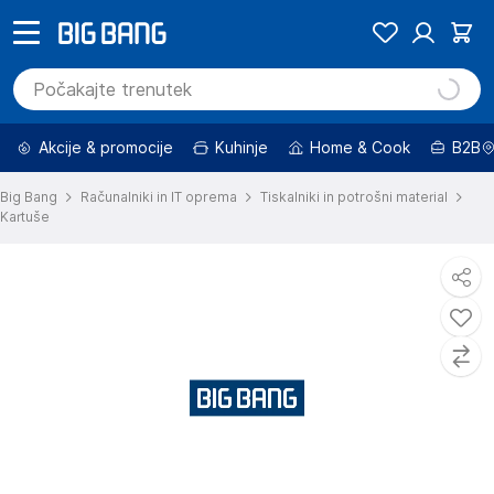
Akcije & promocije
Kuhinje
Home & Cook
B2B
Big Bang
Računalniki in IT oprema
Tiskalniki in potrošni material
Kartuše