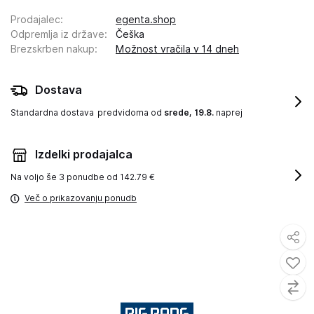
Prodajalec
:
egenta.shop
Odpremlja iz države
:
Češka
Brezskrben nakup
:
Možnost vračila v 14 dneh
Dostava
Standardna dostava
predvidoma od
srede, 19.8.
naprej
Izdelki prodajalca
Na voljo še
3 ponudbe od 142.79 €
Več o prikazovanju ponudb