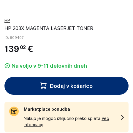
HP
HP 203X MAGENTA LASERJET TONER
ID
: 609407
139
€
02
Na voljo v 9-11 delovnih dneh
Dodaj v košarico
Marketplace ponudba
Nakup je mogoč izključno preko spleta.
Več
informacij