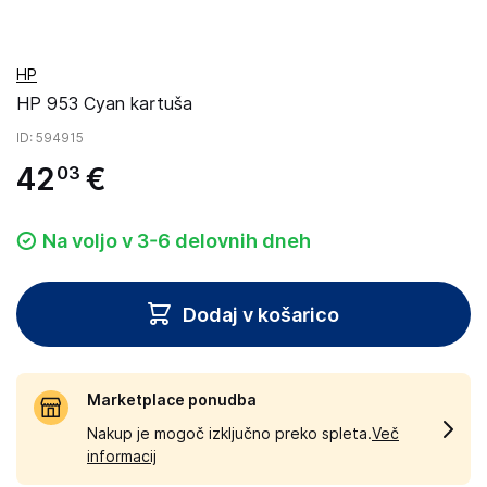
HP
HP 953 Cyan kartuša
ID
: 594915
42
€
03
Na voljo v 3-6 delovnih dneh
Dodaj v košarico
Marketplace ponudba
Nakup je mogoč izključno preko spleta.
Več
informacij