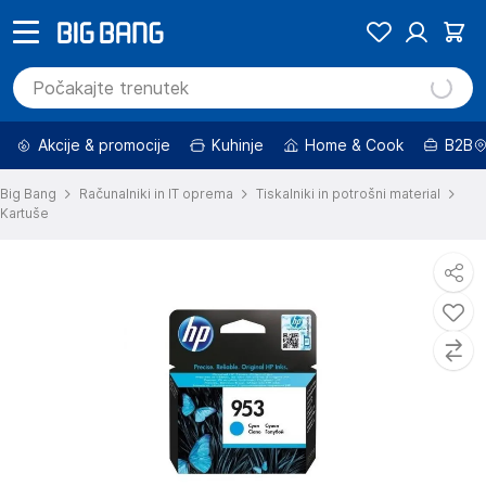
Akcije & promocije
Kuhinje
Home & Cook
B2B
Big Bang
Računalniki in IT oprema
Tiskalniki in potrošni material
Kartuše