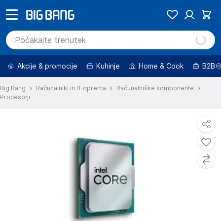
Akcije & promocije
Kuhinje
Home & Cook
B2B
Big Bang
Računalniki in IT oprema
Računalniške komponente
Procesorji