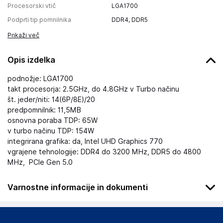
Procesorski vtič
LGA1700
Podprti tip pomnilnika
DDR4, DDR5
Prikaži več
Opis izdelka
podnožje: LGA1700
takt procesorja: 2.5GHz, do 4.8GHz v Turbo načinu
št. jeder/niti: 14(6P/8E)/20
predpomnilnik: 11,5MB
osnovna poraba TDP: 65W
v turbo načinu TDP: 154W
integrirana grafika: da, Intel UHD Graphics 770
vgrajene tehnologije: DDR4 do 3200 MHz, DDR5 do 4800
MHz, PCIe Gen 5.0
Varnostne informacije in dokumenti
Podatki o proizvajalcu
Podatki o proizvajalcu vključujejo informacije (naziv, naslov,