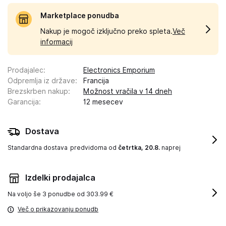
Marketplace ponudba
Nakup je mogoč izključno preko spleta.
Več
informacij
Prodajalec
:
Electronics Emporium
Odpremlja iz države
:
Francija
Brezskrben nakup
:
Možnost vračila v 14 dneh
Garancija
:
12 mesecev
Dostava
Standardna dostava
predvidoma od
četrtka, 20.8.
naprej
Izdelki prodajalca
Na voljo še
3 ponudbe od 303.99 €
Več o prikazovanju ponudb