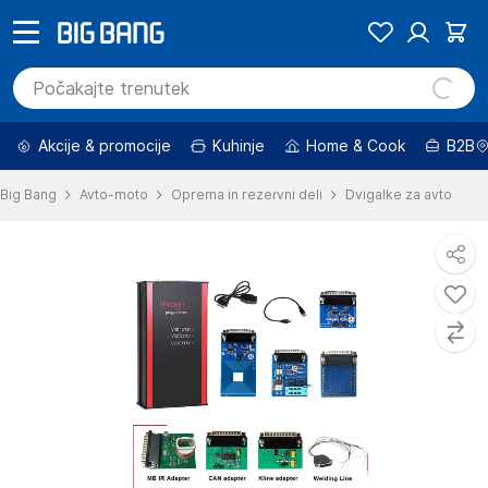
Akcije & promocije
Kuhinje
Home & Cook
B2B
Big Bang
Avto-moto
Oprema in rezervni deli
Dvigalke za avto