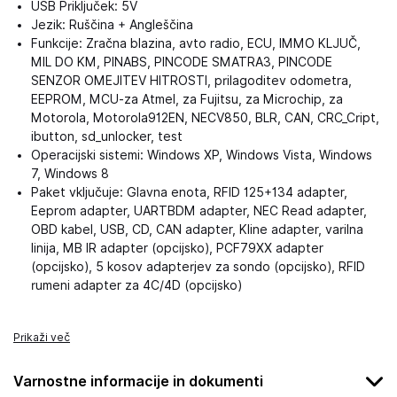
USB Priključek: 5V
Jezik: Ruščina + Angleščina
Funkcije: Zračna blazina, avto radio, ECU, IMMO KLJUČ,
MIL DO KM, PINABS, PINCODE SMATRA3, PINCODE
SENZOR OMEJITEV HITROSTI, prilagoditev odometra,
EEPROM, MCU-za Atmel, za Fujitsu, za Microchip, za
Motorola, Motorola912EN, NECV850, BLR, CAN, CRC_Cript,
ibutton, sd_unlocker, test
Operacijski sistemi: Windows XP, Windows Vista, Windows
7, Windows 8
Paket vključuje: Glavna enota, RFID 125+134 adapter,
Eeprom adapter, UARTBDM adapter, NEC Read adapter,
OBD kabel, USB, CD, CAN adapter, Kline adapter, varilna
linija, MB IR adapter (opcijsko), PCF79XX adapter
(opcijsko), 5 kosov adapterjev za sondo (opcijsko), RFID
rumeni adapter za 4C/4D (opcijsko)
Prikaži več
Varnostne informacije in dokumenti