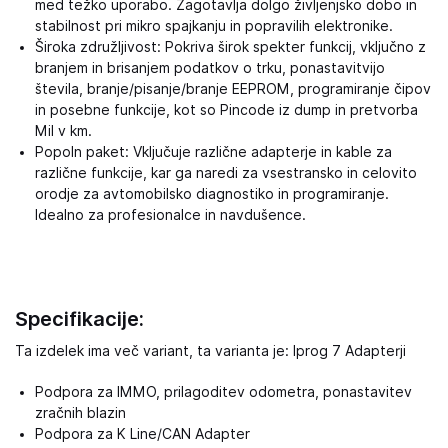
med težko uporabo. Zagotavlja dolgo življenjsko dobo in
stabilnost pri mikro spajkanju in popravilih elektronike.
Široka združljivost: Pokriva širok spekter funkcij, vključno z
branjem in brisanjem podatkov o trku, ponastavitvijo
števila, branje/pisanje/branje EEPROM, programiranje čipov
in posebne funkcije, kot so Pincode iz dump in pretvorba
Mil v km.
Popoln paket: Vključuje različne adapterje in kable za
različne funkcije, kar ga naredi za vsestransko in celovito
orodje za avtomobilsko diagnostiko in programiranje.
Idealno za profesionalce in navdušence.
Specifikacije:
Ta izdelek ima več variant, ta varianta je: Iprog 7 Adapterji
Podpora za IMMO, prilagoditev odometra, ponastavitev
zračnih blazin
Podpora za K Line/CAN Adapter