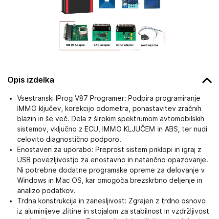
Opis izdelka
Vsestranski IProg V87 Programer: Podpira programiranje
IMMO ključev, korekcijo odometra, ponastavitev zračnih
blazin in še več. Dela z širokim spektrumom avtomobilskih
sistemov, vključno z ECU, IMMO KLJUČEM in ABS, ter nudi
celovito diagnostično podporo.
Enostaven za uporabo: Preprost sistem priklopi in igraj z
USB povezljivostjo za enostavno in natančno opazovanje.
Ni potrebne dodatne programske opreme za delovanje v
Windows in Mac OS, kar omogoča brezskrbno deljenje in
analizo podatkov.
Trdna konstrukcija in zanesljivost: Zgrajen z trdno osnovo
iz aluminijeve zlitine in stojalom za stabilnost in vzdržljivost