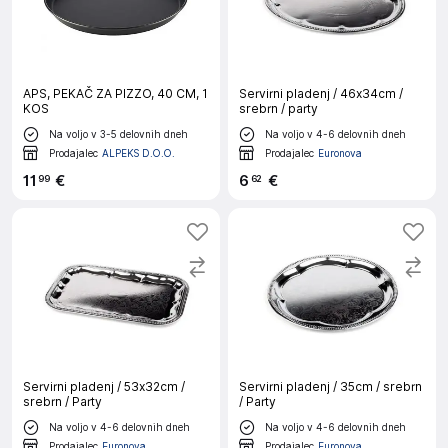
APS, PEKAČ ZA PIZZO, 40 CM, 1
Servirni pladenj / 46x34cm /
KOS
srebrn / party
Na voljo v 3-5 delovnih dneh
Na voljo v 4-6 delovnih dneh
Prodajalec
ALPEKS D.O.O.
Prodajalec
Euronova
11
€
6
€
99
62
Servirni pladenj / 53x32cm /
Servirni pladenj / 35cm / srebrn
srebrn / Party
/ Party
Na voljo v 4-6 delovnih dneh
Na voljo v 4-6 delovnih dneh
Prodajalec
Euronova
Prodajalec
Euronova