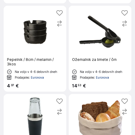
Pepelnik / 8cm / melamin /
Ožemalnik za limete / črn
3kos
Na voljo v 4-6 delovnih dneh
Na voljo v 4-6 delovnih dneh
Prodajalec
Euronova
Prodajalec
Euronova
4
€
14
€
07
53