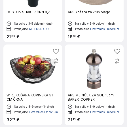
BOSTON SHAKER ČRN 0,7 L
APS košara za kruh blago
Na voljo v 3-5 delovnih dneh
Na voljo v 6-9 delovnih dneh
Prodajalec
ALPEKS D.O.O.
Prodajalec
Electronics Emporium
21
€
18
€
89
01
WIRE KOŠARA KOVINSKA 31
APS MLINČEK ZA SOL 15cm
CM ČRNA
BAKER 'COPPER'
Na voljo v 6-9 delovnih dneh
Na voljo v 6-9 delovnih dneh
Prodajalec
Electronics Emporium
Prodajalec
Electronics Emporium
32
€
31
€
21
13