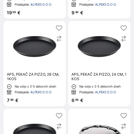
Prodajalec
ALPEKS D.O.O.
Prodajalec
ALPEKS D.O.O.
19
€
9
€
99
49
APS, PEKAČ ZA PIZZO, 28 CM,
APS, PEKAČ ZA PIZZO, 24 CM, 1
1KOS
KOS
Na voljo v 3-5 delovnih dneh
Na voljo v 3-5 delovnih dneh
Prodajalec
ALPEKS D.O.O.
Prodajalec
ALPEKS D.O.O.
7
€
6
€
99
99