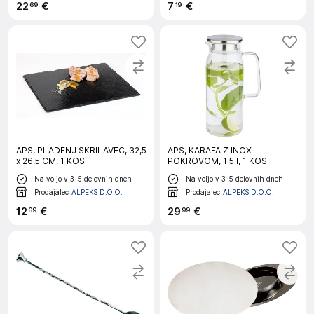
22
€
7
€
69
19
APS, PLADENJ SKRILAVEC, 32,5
APS, KARAFA Z INOX
x 26,5 CM, 1 KOS
POKROVOM, 1.5 l, 1 KOS
Na voljo v 3-5 delovnih dneh
Na voljo v 3-5 delovnih dneh
Prodajalec
ALPEKS D.O.O.
Prodajalec
ALPEKS D.O.O.
12
€
29
€
69
99