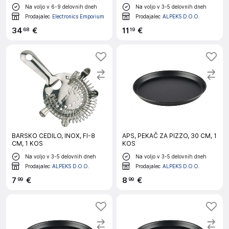
KOS
Na voljo v 6-9 delovnih dneh
Na voljo v 3-5 delovnih dneh
Prodajalec
Electronics Emporium
Prodajalec
ALPEKS D.O.O.
34
€
11
€
68
19
BARSKO CEDILO, INOX, FI-8
APS, PEKAČ ZA PIZZO, 30 CM, 1
CM, 1 KOS
KOS
Na voljo v 3-5 delovnih dneh
Na voljo v 3-5 delovnih dneh
Prodajalec
ALPEKS D.O.O.
Prodajalec
ALPEKS D.O.O.
7
€
8
€
99
99