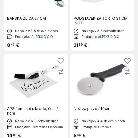
BARSKA ŽLICA 27 CM
PODSTAVEK ZA TORTO 31 CM
INOX
Na voljo v 3-5 delovnih dneh
Na voljo v 3-5 delovnih dneh
Prodajalec
ALPEKS D.O.O.
Prodajalec
ALPEKS D.O.O.
8
€
21
€
49
59
APS flomastri s kredo, črni, 2
Nož za pizzo / 10cm
kom
Na voljo v 6-9 delovnih dneh
Na voljo v 4-6 delovnih dneh
Prodajalec
Electronics Emporium
Prodajalec
Euronova
14
€
8
€
81
54