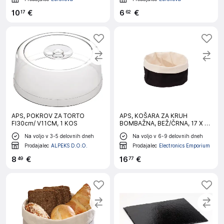
10
€
6
€
17
62
APS, POKROV ZA TORTO
APS, KOŠARA ZA KRUH
FI30cm/ V11CM, 1 KOS
BOMBAŽNA, BEŽ/ČRNA, 17 X 11
CM, 1 CM
Na voljo v 3-5 delovnih dneh
Na voljo v 6-9 delovnih dneh
Prodajalec
ALPEKS D.O.O.
Prodajalec
Electronics Emporium
8
€
16
€
49
77