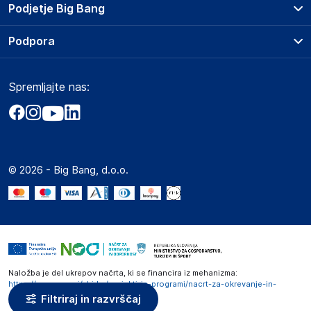
Prodajna mesta
Podjetje Big Bang
Splošni pogoji
O podjetju
Podpora
Storitve
Kontakti
Dostava, vnos in odvoz
Pogosta vprašanja
Družbena odgovornost
Načini plačila
Spremljajte nas:
Marketplace
Obvestila za javnost
Nakup na obroke
Kako oddati naročilo?
Akt o digitalnih storitvah
Zavarovanje izdelkov
Vračila in reklamacije
Prodaja podjetjem
Politika zasebnosti
Big Partner - distribucija
Spletni piškotki
© 2026 - Big Bang, d.o.o.
Marketplace za partnerje
Novosti
Interna varna linija za prijavo kršitev po ZZPRI
Zaposlitev
Naložba je del ukrepov načrta, ki se financira iz mehanizma:
https://www.gov.si/zbirke/projekti-in-programi/nacrt-za-okrevanje-in-
odpornost
Filtriraj in razvrščaj