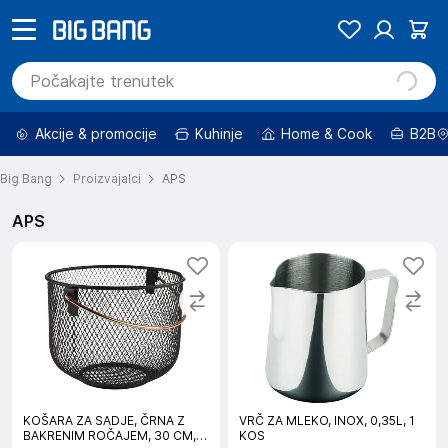
Akcije & promocije
Kuhinje
Home & Cook
B2B
Big Bang
Proizvajalci
APS
APS
KOŠARA ZA SADJE, ČRNA Z
VRČ ZA MLEKO, INOX, 0,35L, 1
BAKRENIM ROČAJEM, 30 CM, 1
KOS