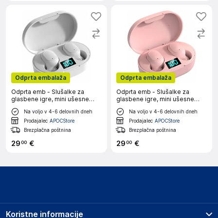
Odprta embalaža
Odprta embalaža
Odprta emb - Slušalke za
Odprta emb - Slušalke za
glasbene igre, mini ušesne
glasbene igre, mini ušesne
slušalke in etui za polnjenje,
slušalke in etui za polnjenje,
Na voljo v 4-6 delovnih dneh
Na voljo v 4-6 delovnih dneh
športne slušalke
športne slušalke
Prodajalec
APOCStore
Prodajalec
APOCStore
Brezplačna poštnina
Brezplačna poštnina
29
€
29
€
00
00
Koristne informacije