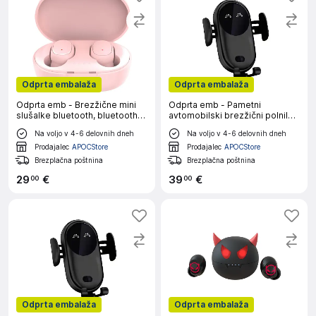
Odprta embalaža
Odprta embalaža
Odprta emb - Brezžične mini
Odprta emb - Pametni
slušalke bluetooth, bluetooth
avtomobilski brezžični polnilnik
slušalke za zmanjšanje hrupa
za mobilni telefon, sedež,
Na voljo v 4-6 delovnih dneh
Na voljo v 4-6 delovnih dneh
pametni avtomobilski mobilni
telefon s samodejnim
Prodajalec
APOCStore
Prodajalec
APOCStore
zaznavanjem
Brezplačna poštnina
Brezplačna poštnina
29
€
39
€
00
00
Odprta embalaža
Odprta embalaža