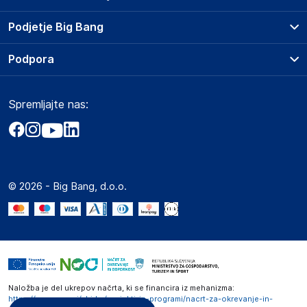
Prodajna mesta
Podjetje Big Bang
Splošni pogoji
O podjetju
Podpora
Storitve
Kontakti
Dostava, vnos in odvoz
Pogosta vprašanja
Družbena odgovornost
Načini plačila
Spremljajte nas:
Marketplace
Obvestila za javnost
Nakup na obroke
Kako oddati naročilo?
Akt o digitalnih storitvah
Zavarovanje izdelkov
Vračila in reklamacije
Prodaja podjetjem
Politika zasebnosti
Big Partner - distribucija
Spletni piškotki
© 2026 - Big Bang, d.o.o.
Marketplace za partnerje
Novosti
Interna varna linija za prijavo kršitev po ZZPRI
Zaposlitev
Naložba je del ukrepov načrta, ki se financira iz mehanizma:
https://www.gov.si/zbirke/projekti-in-programi/nacrt-za-okrevanje-in-