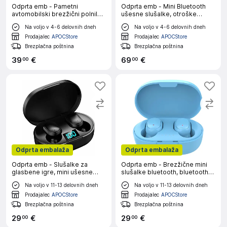
Odprta emb - Pametni
Odprta emb - Mini Bluetooth
avtomobilski brezžični polnilnik
ušesne slušalke, otroške
za mobilni telefon, sedež,
brezžične ušesne slušalke,
Na voljo v 4-6 delovnih dneh
Na voljo v 4-6 delovnih dneh
pametni avtomobilski mobilni
vodoodporne stereo
telefon s samodejnim
brezžične slušalke s prikupnim
Prodajalec
APOCStore
Prodajalec
APOCStore
zaznavanjem
ohišjem z
Brezplačna poštnina
Brezplačna poštnina
39
€
69
€
00
00
Odprta embalaža
Odprta embalaža
Odprta emb - Slušalke za
Odprta emb - Brezžične mini
glasbene igre, mini ušesne
slušalke bluetooth, bluetooth
slušalke in etui za polnjenje,
slušalke za zmanjšanje hrupa
Na voljo v 11-13 delovnih dneh
Na voljo v 11-13 delovnih dneh
športne slušalke
Prodajalec
APOCStore
Prodajalec
APOCStore
Brezplačna poštnina
Brezplačna poštnina
29
€
29
€
00
00