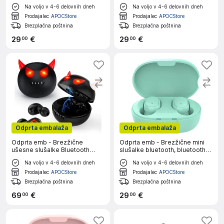
slušalke in etui za polnjenje,
slušalke in etui za polnjenje,
Na voljo v 4-6 delovnih dneh
Na voljo v 4-6 delovnih dneh
športne slušalke
športne slušalke
Prodajalec
APOCStore
Prodajalec
APOCStore
Brezplačna poštnina
Brezplačna poštnina
29
€
29
€
00
00
Odprta embalaža
Odprta embalaža
Odprta emb - Brezžične
Odprta emb - Brezžične mini
ušesne slušalke Bluetooth
slušalke bluetooth, bluetooth
ušesne čepke za odpravljanje
slušalke za zmanjšanje hrupa
Na voljo v 4-6 delovnih dneh
Na voljo v 4-6 delovnih dneh
hrupa IPX6 Vodotesne slušalke
Prodajalec
APOCStore
Prodajalec
APOCStore
Brezplačna poštnina
Brezplačna poštnina
69
€
29
€
00
00