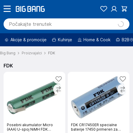
Akcije & promocije
Kuhinje
Home & Cook
B2B
Big Bang
Proizvajalci
FDK
FDK
Posebni akumulator Micro
FDK CR17450ER specialne
(AAA) U-spoj NiMH FDK
baterije 17450 primeren za