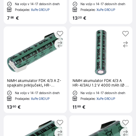
HRAAAU-LFU 1.2 V 730 mAh
visoki tok, primeren za visoke
Na voljo v 14-17 delovnih dneh
Na voljo v 14-17 delovnih dneh
temperature, primeren za
nizke temperature litij 3 V 2400
Prodajalec
XuPe GROUP
Prodajalec
XuPe GROUP
mAh 1 kos
7
€
13
€
98
20
NiMH akumulator FDK 4/3 A Z-
NiMH akumulator FDK 4/3 A
spajkalni priključek\, HR-
HR-4/3AU 1.2 V 4000 mAh (Ø x
4/3AU-LF 1.2 V 4000 mAh (Ø x
V) 17 mm x 67.5 mm
Na voljo v 14-17 delovnih dneh
Na voljo v 14-17 delovnih dneh
V) 17 mm x 67.5 mm
Prodajalec
XuPe GROUP
Prodajalec
XuPe GROUP
13
€
11
€
60
99