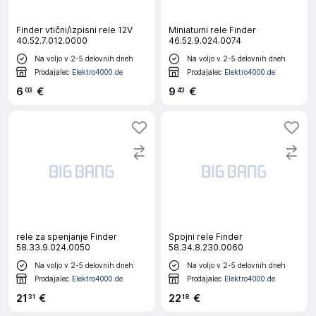
Finder vtični/izpisni rele 12V
Miniaturni rele Finder
40.52.7.012.0000
46.52.9.024.0074
Na voljo v 2-5 delovnih dneh
Na voljo v 2-5 delovnih dneh
Prodajalec
Elektro4000.de
Prodajalec
Elektro4000.de
6
€
9
€
03
43
rele za spenjanje Finder
Spojni rele Finder
58.33.9.024.0050
58.34.8.230.0060
Na voljo v 2-5 delovnih dneh
Na voljo v 2-5 delovnih dneh
Prodajalec
Elektro4000.de
Prodajalec
Elektro4000.de
21
€
22
€
31
18