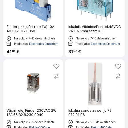
Finder priključni rele 1W, 10A
Iskalnik Vtičnica/Printrel.48VDC
48.31.7.012.0050
2W 8A 5mm razmik
40.52.9.048.0000
Na voljo v 7-10 delovnih dneh
Na voljo v 7-10 delovnih dneh
Prodajalec
Electronics Emporium
Prodajalec
Electronics Emporium
41
€
31
€
81
57
Vtični relej Finder 230VAC 2W
Iskalna sonda za serijo 72.
12A 56.32.8.230.0040
072.01.06
Na voljo v 2-5 delovnih dneh
Na voljo v 2-5 delovnih dneh
Prodajalec
Elektro4000.de
Prodajalec
Elektro4000.de