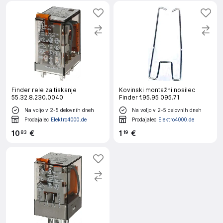
Finder rele za tiskanje
Kovinski montažni nosilec
55.32.8.230.0040
Finder f.95.95 095.71
Na voljo v 2-5 delovnih dneh
Na voljo v 2-5 delovnih dneh
Prodajalec
Elektro4000.de
Prodajalec
Elektro4000.de
10
€
1
€
83
19