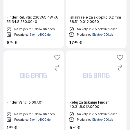
Finder Rel. vtič 230VAC 4W 7A
Iskalni rele za sklopko 6,2 mm
55.34.8.230.0040
38.51.0.012.0060
Na voljo v 2-5 delovnih dneh
Na voljo v 2-5 delovnih dneh
Prodajalec
Elektro4000.de
Prodajalec
Elektro4000.de
8
€
17
€
15
45
Finder Variclip 097.01
Relej za tiskanje Finder
40.31.8.012.0000
Na voljo v 2-5 delovnih dneh
Na voljo v 2-5 delovnih dneh
Prodajalec
Elektro4000.de
Prodajalec
Elektro4000.de
1
€
5
€
36
77