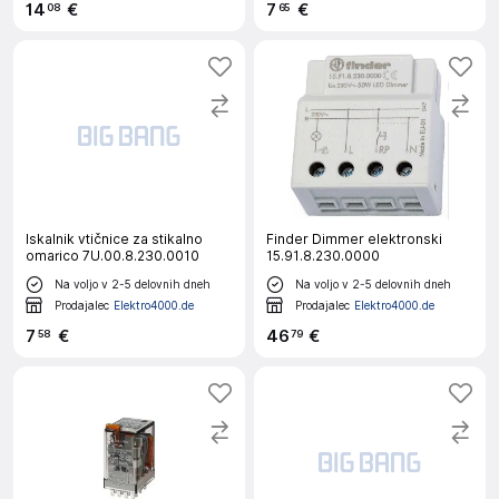
14
€
7
€
08
65
Iskalnik vtičnice za stikalno
Finder Dimmer elektronski
omarico 7U.00.8.230.0010
15.91.8.230.0000
Na voljo v 2-5 delovnih dneh
Na voljo v 2-5 delovnih dneh
Prodajalec
Elektro4000.de
Prodajalec
Elektro4000.de
7
€
46
€
58
79