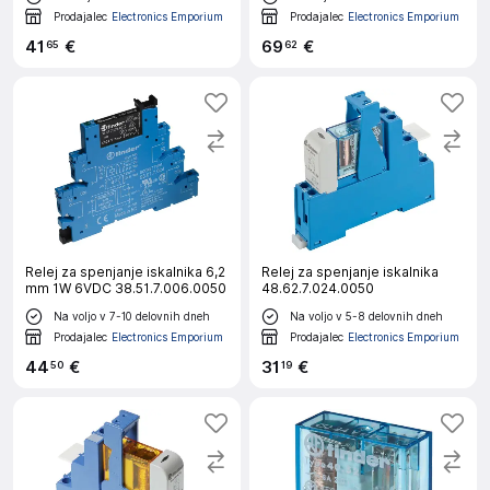
Prodajalec
Electronics Emporium
Prodajalec
Electronics Emporium
41
€
69
€
65
62
Relej za spenjanje iskalnika 6,2
Relej za spenjanje iskalnika
mm 1W 6VDC 38.51.7.006.0050
48.62.7.024.0050
Na voljo v 7-10 delovnih dneh
Na voljo v 5-8 delovnih dneh
Prodajalec
Electronics Emporium
Prodajalec
Electronics Emporium
44
€
31
€
50
19