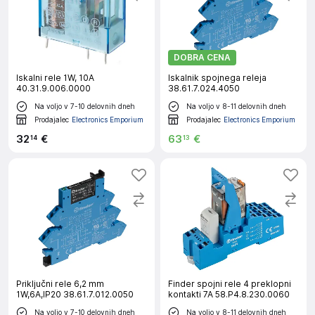
DOBRA CENA
Iskalni rele 1W, 10A
Iskalnik spojnega releja
40.31.9.006.0000
38.61.7.024.4050
Na voljo v 7-10 delovnih dneh
Na voljo v 8-11 delovnih dneh
Prodajalec
Electronics Emporium
Prodajalec
Electronics Emporium
32
€
63
€
14
13
Priključni rele 6,2 mm
Finder spojni rele 4 preklopni
1W,6A,IP20 38.61.7.012.0050
kontakti 7A 58.P4.8.230.0060
Na voljo v 7-10 delovnih dneh
Na voljo v 8-11 delovnih dneh