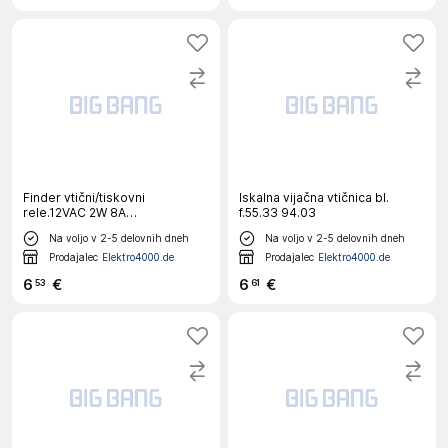
Finder vtični/tiskovni
Iskalna vijačna vtičnica bl.
rele.12VAC 2W 8A
f.55.33 94.03
40.52.8.012.0000
Na voljo v 2-5 delovnih dneh
Na voljo v 2-5 delovnih dneh
Prodajalec
Elektro4000.de
Prodajalec
Elektro4000.de
6
€
6
€
53
61