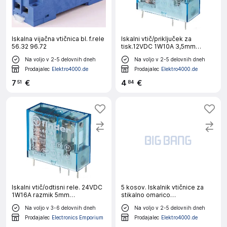
Iskalna vijačna vtičnica bl. f.rele
Iskalni vtič/priključek za
56.32 96.72
tisk.12VDC 1W10A 3,5mm
razmik 40.31.9.012.0000
Na voljo v 2-5 delovnih dneh
Na voljo v 2-5 delovnih dneh
Prodajalec
Elektro4000.de
Prodajalec
Elektro4000.de
7
€
4
€
51
84
Iskalni vtič/odtisni rele. 24VDC
5 kosov. Iskalnik vtičnice za
1W16A razmik 5mm
stikalno omarico
40.61.9.024.0000
7U.00.8.230.0012
Na voljo v 3-6 delovnih dneh
Na voljo v 2-5 delovnih dneh
Prodajalec
Electronics Emporium
Prodajalec
Elektro4000.de