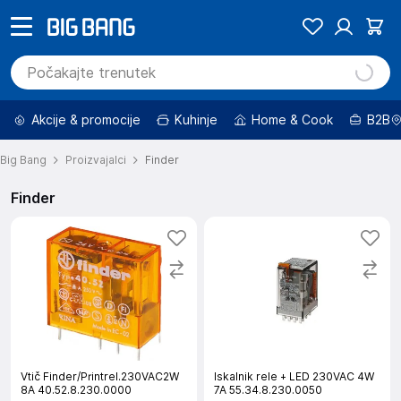
Akcije & promocije
Kuhinje
Home & Cook
B2B
Big Bang
Proizvajalci
Finder
Finder
Vtič Finder/Printrel.230VAC2W
Iskalnik rele + LED 230VAC 4W
8A 40.52.8.230.0000
7A 55.34.8.230.0050