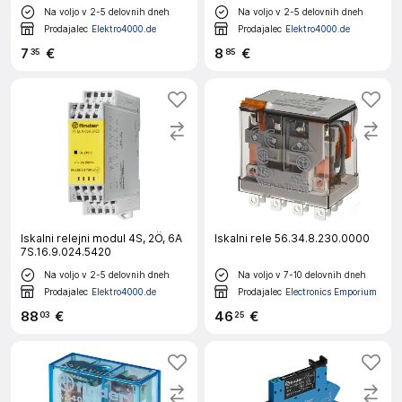
Na voljo v 2-5 delovnih dneh
Na voljo v 2-5 delovnih dneh
Prodajalec
Elektro4000.de
Prodajalec
Elektro4000.de
7
€
8
€
35
85
Iskalni relejni modul 4S, 2Ö, 6A
Iskalni rele 56.34.8.230.0000
7S.16.9.024.5420
Na voljo v 2-5 delovnih dneh
Na voljo v 7-10 delovnih dneh
Prodajalec
Elektro4000.de
Prodajalec
Electronics Emporium
88
€
46
€
03
25