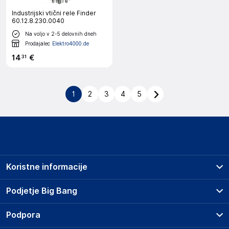
Industrijski vtični rele Finder
60.12.8.230.0040
Na voljo v 2-5 delovnih dneh
Prodajalec
Elektro4000.de
14
€
31
1
2
3
4
5
Koristne informacije
Prodajna mesta
Podjetje Big Bang
Splošni pogoji
O podjetju
Podpora
Storitve
Kontakti