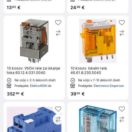
13
€
24
€
83
96
10 kosov. Vtični rele za iskanje
10 kosov. Iskalni rele
toka 60.12.4.031.0040
46.61.8.230.5040
Na voljo v 2-5 delovnih dneh
Na voljo v 7-10 delovnih dneh
Prodajalec
Elektro4000.de
Prodajalec
Electronics Emporium
352
€
39
€
86
03