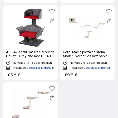
415642 Kerbl Cat Tree "Lounge
Kerbl Mačja plezalna stena
Deluxe" Grey and Red 81548
Mount Everest les bež barve
Na voljo v 13-16 delovnih dneh
Na voljo v 6-9 delovnih dneh
Prodajalec
Electronics Emporium
Prodajalec
Electronics Emporium
105
€
189
€
16
09