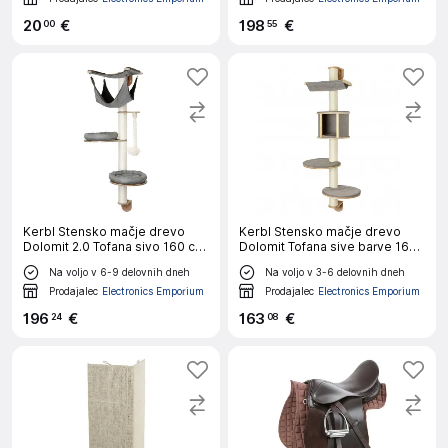
20
€
198
€
00
55
Kerbl Stensko mačje drevo
Kerbl Stensko mačje drevo
Dolomit 2.0 Tofana sivo 160 cm
Dolomit Tofana sive barve 168
81545
cm 81540
Na voljo v 6-9 delovnih dneh
Na voljo v 3-6 delovnih dneh
Prodajalec
Electronics Emporium
Prodajalec
Electronics Emporium
196
€
163
€
24
08