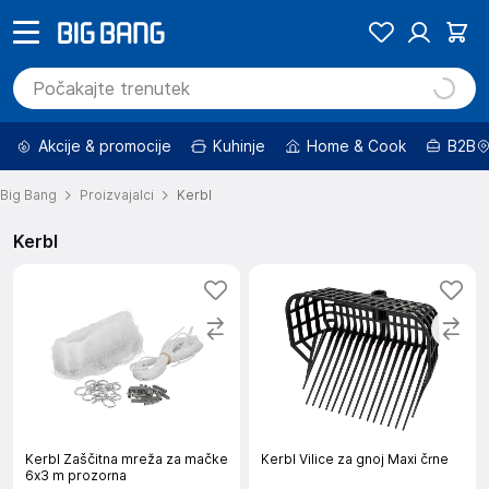
Akcije & promocije
Kuhinje
Home & Cook
B2B
Big Bang
Proizvajalci
Kerbl
Kerbl
Kerbl Zaščitna mreža za mačke
Kerbl Vilice za gnoj Maxi črne
6x3 m prozorna