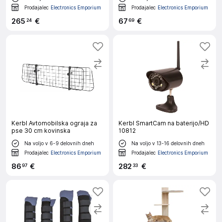
Prodajalec
Electronics Emporium
Prodajalec
Electronics Emporium
265
€
67
€
24
69
Kerbl Avtomobilska ograja za
Kerbl SmartCam na baterijo/HD
pse 30 cm kovinska
10812
Na voljo v 6-9 delovnih dneh
Na voljo v 13-16 delovnih dneh
Prodajalec
Electronics Emporium
Prodajalec
Electronics Emporium
86
€
282
€
97
33