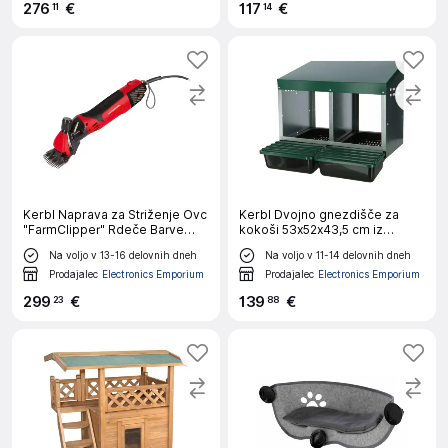
276
€
117
€
11
14
Kerbl Naprava za Striženje Ovc
Kerbl Dvojno gnezdišče za
"FarmClipper" Rdeče Barve
kokoši 53x52x43,5 cm iz
18261
plastike zeleno
Na voljo v 13-16 delovnih dneh
Na voljo v 11-14 delovnih dneh
Prodajalec
Electronics Emporium
Prodajalec
Electronics Emporium
299
€
139
€
23
88