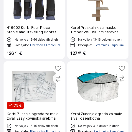
416002 Kerbl Four Piece
Kerbl Praskalnik za mačke
Stable and Travelling Boots Set
Timber Wall 150 cm naravna
Size M 32469
and taupe
Na voljo v 13-16 delovnih dneh
Na voljo v 13-16 delovnih dneh
Prodajalec
Electronics Emporium
Prodajalec
Electronics Emporium
126
€
127
€
41
97
-
1,75 €
Kerbl Zunanja ograda za male
Kerbl Zunanja ograda za male
živali Easy kovinska srebrna
živali osemkotna
Na voljo v 13-16 delovnih dneh
Na voljo v 3-6 delovnih dneh
Prodajalec
Electronics Emporium
Prodajalec
Electronics Emporium