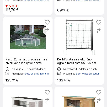
115
€
95
117,70 €
69
€
83
Kerbl Zunanja ograda za male
Kerbl Vrata za električno
živali Vario les rjave barve
ograjo mrežasta 95-125 cm
Na voljo v 3-6 delovnih dneh
Na voljo v 4-7 delovnih dneh
Prodajalec
Electronics Emporium
Prodajalec
Electronics Emporium
125
€
133
€
49
83