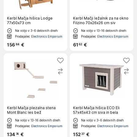
Kerbl Mačja hišica Lodge
Kerbl Mačji ležalnik za na okno
77x50x73 cm
Filzino 70x26x26 cm siv
Na voljo v 3-6 delovnih dneh
Na voljo v 13-16 delovnih dneh
Prodajalec
Electronics Emporium
Prodajalec
Electronics Emporium
156
€
61
€
84
62
Kerbl Mačja plezalna stena
Kerbl Mačja hišica ECO Eli
Mont Blanc les bež
57x45x43 cm siva in bela
Na voljo v 13-16 delovnih dneh
Na voljo v 3-6 delovnih dneh
Prodajalec
Electronics Emporium
Prodajalec
Electronics Emporium
134
€
152
€
74
37