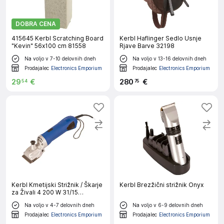
DOBRA CENA
415645 Kerbl Scratching Board
Kerbl Haflinger Sedlo Usnje
"Kevin" 56x100 cm 81558
Rjave Barve 32198
Na voljo v 7-10 delovnih dneh
Na voljo v 13-16 delovnih dneh
Prodajalec
Electronics Emporium
Prodajalec
Electronics Emporium
29
€
280
€
54
75
Kerbl Kmetijski Strižnik / Škarje
Kerbl Brezžični strižnik Onyx
za Živali 4 200 W 31/15
Zobnikov 18192
Na voljo v 4-7 delovnih dneh
Na voljo v 6-9 delovnih dneh
Prodajalec
Electronics Emporium
Prodajalec
Electronics Emporium