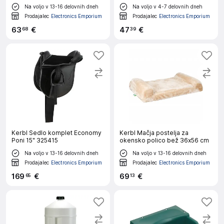
Na voljo v 13-16 delovnih dneh
Na voljo v 4-7 delovnih dneh
Prodajalec
Electronics Emporium
Prodajalec
Electronics Emporium
63
€
47
€
68
39
Kerbl Sedlo komplet Economy
Kerbl Mačja postelja za
Poni 15" 325415
okensko polico bež 36x56 cm
Na voljo v 13-16 delovnih dneh
Na voljo v 13-16 delovnih dneh
Prodajalec
Electronics Emporium
Prodajalec
Electronics Emporium
169
€
69
€
65
13