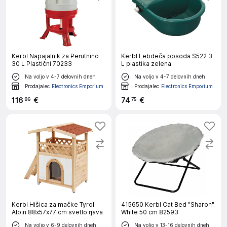
Kerbl Napajalnik za Perutnino
Kerbl Lebdeča posoda S522 3
30 L Plastični 70233
L plastika zelena
Na voljo v 4-7 delovnih dneh
Na voljo v 4-7 delovnih dneh
Prodajalec
Electronics Emporium
Prodajalec
Electronics Emporium
116
€
74
€
86
75
Kerbl Hišica za mačke Tyrol
415650 Kerbl Cat Bed "Sharon"
Alpin 88x57x77 cm svetlo rjava
White 50 cm 82593
Na voljo v 6-9 delovnih dneh
Na voljo v 13-16 delovnih dneh