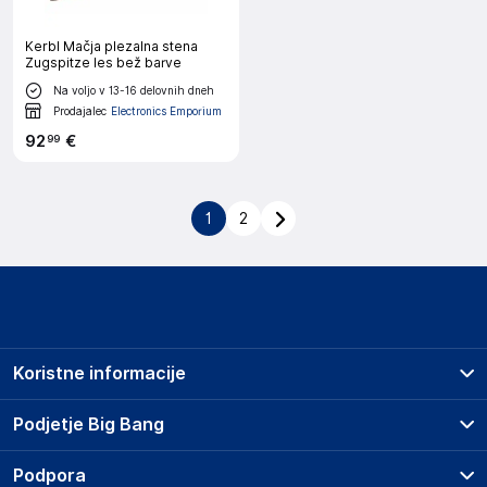
Kerbl Mačja plezalna stena
Zugspitze les bež barve
Na voljo v 13-16 delovnih dneh
Prodajalec
Electronics Emporium
92
€
99
1
2
Koristne informacije
Prodajna mesta
Podjetje Big Bang
Splošni pogoji
O podjetju
Podpora
Storitve