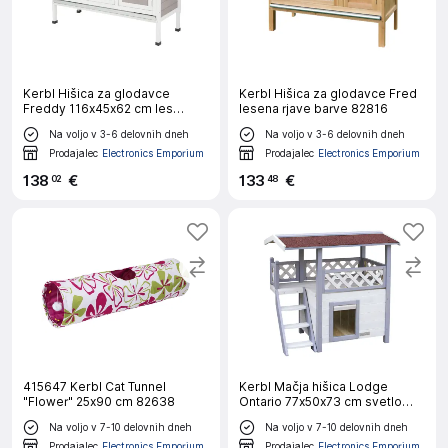
Kerbl Hišica za glodavce
Kerbl Hišica za glodavce Fred
Freddy 116x45x62 cm les
lesena rjave barve 82816
glazirana
Na voljo v 3-6 delovnih dneh
Na voljo v 3-6 delovnih dneh
Prodajalec
Electronics Emporium
Prodajalec
Electronics Emporium
138
€
133
€
02
48
415647 Kerbl Cat Tunnel
Kerbl Mačja hišica Lodge
"Flower" 25x90 cm 82638
Ontario 77x50x73 cm svetlo
siva
Na voljo v 7-10 delovnih dneh
Na voljo v 7-10 delovnih dneh
Prodajalec
Electronics Emporium
Prodajalec
Electronics Emporium