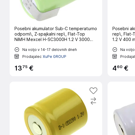
Posebni akumulator Sub-C temperaturno
Posebni aku
odporni\, Z-spajkalni rep\, Flat-Top
rep\, Flat
NiMH Mexcel H-SC3000H 1.2 V 3000
1.2 V 400 
mAh
Na voljo v 14-17 delovnih dneh
Na voljo
Prodajalec
XuPe GROUP
Prodaja
75
60
13
€
4
€