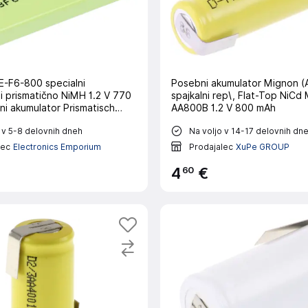
-F6-800 specialni
Posebni akumulator Mignon (
matično NiMH 1.2 V 770
spajkalni rep\, Flat-Top NiCd
i akumulator Prismatisch
AA800B 1.2 V 800 mAh
el HPE-F6-800 1.2 V 770
 v 5-8 delovnih dneh
Na voljo v 14-17 delovnih dn
lec
Electronics Emporium
Prodajalec
XuPe GROUP
60
4
€