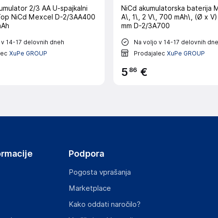
umulator 2/3 AA U-spajkalni
NiCd akumulatorska baterija 
-Top NiCd Mexcel D-2/3AA400
A\, 1\, 2 V\, 700 mAh\, (Ø x V)
mAh
mm D-2/3A700
 v 14-17 delovnih dneh
Na voljo v 14-17 delovnih dn
lec
XuPe GROUP
Prodajalec
XuPe GROUP
86
5
€
ormacije
Podpora
Pogosta vprašanja
Marketplace
Kako oddati naročilo?