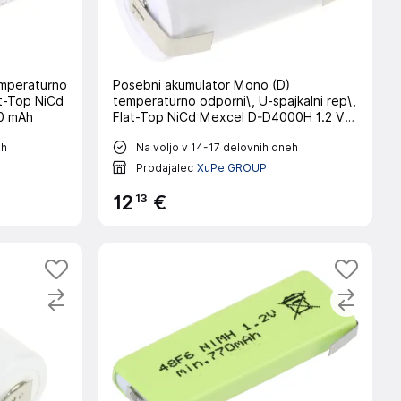
emperaturno
Posebni akumulator Mono (D)
at-Top NiCd
temperaturno odporni\, U-spajkalni rep\,
0 mAh
Flat-Top NiCd Mexcel D-D4000H 1.2 V
4000 mAh
eh
Na voljo v 14-17 delovnih dneh
Prodajalec
XuPe GROUP
13
12
€