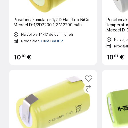
Posebni akumulator 1/2 D Flat-Top NiCd
Posebni ak
Mexcel D-1/2D2200 1.2 V 2200 mAh
temperatur
Mexcel D-
Na voljo v 14-17 delovnih dneh
Na voljo
Prodajalec
XuPe GROUP
Prodaja
10
91
10
€
10
€