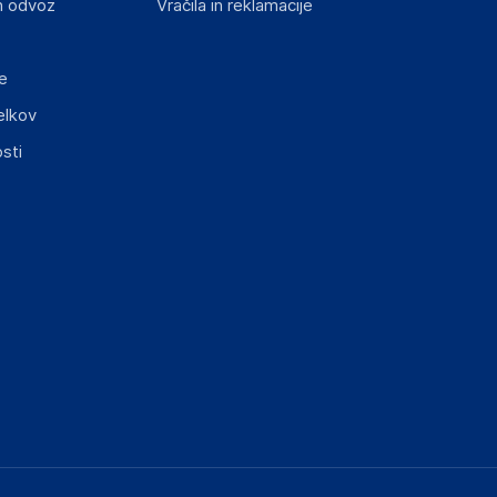
n odvoz
Vračila in reklamacije
e
elkov
sti