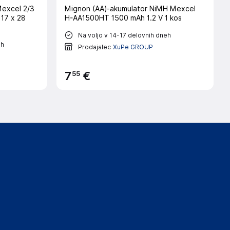
Mexcel 2/3
Mignon (AA)-akumulator NiMH Mexcel
 17 x 28
H-AA1500HT 1500 mAh 1.2 V 1 kos
Na voljo v 14-17 delovnih dneh
eh
Prodajalec
XuPe GROUP
55
7
€