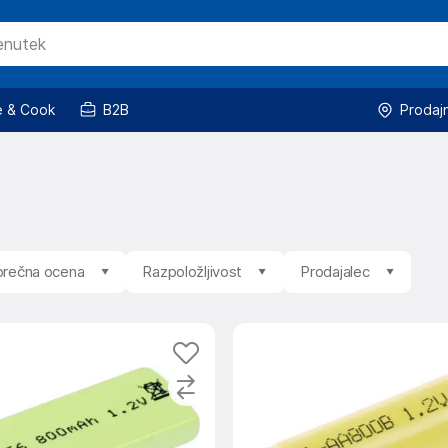
 & Cook
B2B
Prodaj
rečna ocena
Razpoložljivost
Prodajalec