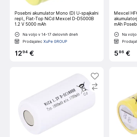
Posebni akumulator Mono (D) U-spajkalni
Mexcel HF6
rep\, Flat-Top NiCd Mexcel D-D5000B
akumulatorji pris
1.2 V 5000 mAh
mAh Posebn
NiMH Mexc
Na voljo v 14-17 delovnih dneh
Na voljo
Prodajalec
XuPe GROUP
Prodaja
94
86
12
€
5
€