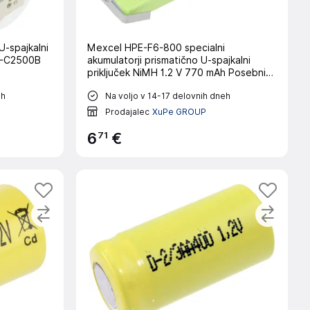
U-spajkalni
Mexcel HPE-F6-800 specialni
 D-C2500B
akumulatorji prismatično U-spajkalni
priključek NiMH 1.2 V 770 mAh Posebni
akumulator Prismatisch U-spajkalni rep
eh
Na voljo v 14-17 delovnih dneh
NiMH Mex
Prodajalec
XuPe GROUP
71
6
€