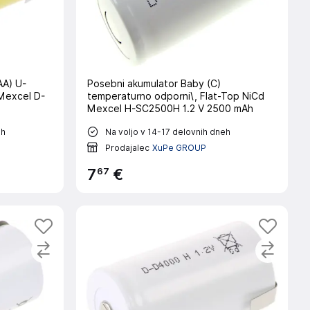
AA) U-
Posebni akumulator Baby (C)
 Mexcel D-
temperaturno odporni\, Flat-Top NiCd
Mexcel H-SC2500H 1.2 V 2500 mAh
eh
Na voljo v 14-17 delovnih dneh
Prodajalec
XuPe GROUP
67
7
€