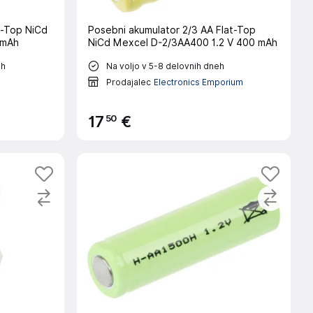
t-Top NiCd
Posebni akumulator 2/3 AA Flat-Top
 mAh
NiCd Mexcel D-2/3AA400 1.2 V 400 mAh
eh
Na voljo v 5-8 delovnih dneh
Prodajalec
Electronics Emporium
50
17
€