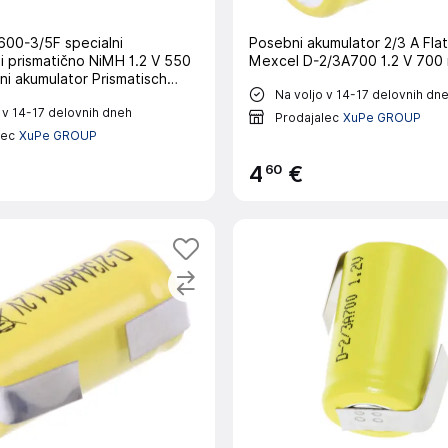
00-3/5F specialni
Posebni akumulator 2/3 A Fla
matično NiMH 1.2 V 550
Mexcel D-2/3A700 1.2 V 700
i akumulator Prismatisch
Na voljo v 14-17 delovnih dn
el HF600-3/5F 1.2 V 550 mAh
 v 14-17 delovnih dneh
Prodajalec
XuPe GROUP
lec
XuPe GROUP
60
4
€