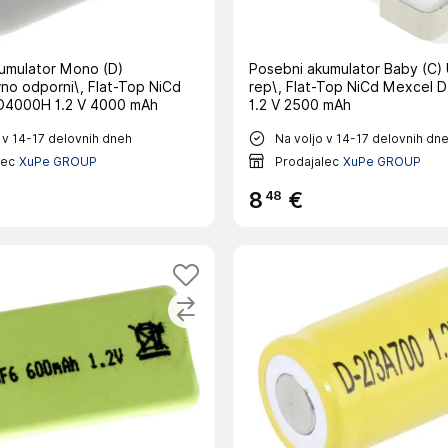
umulator Mono (D)
Posebni akumulator Baby (C) 
no odporni\, Flat-Top NiCd
rep\, Flat-Top NiCd Mexcel
D4000H 1.2 V 4000 mAh
1.2 V 2500 mAh
 v 14-17 delovnih dneh
Na voljo v 14-17 delovnih dn
lec
XuPe GROUP
Prodajalec
XuPe GROUP
48
8
€