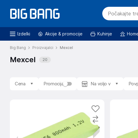
Izdelki
Akcije & promocije
Kuhinje
Home
Big Bang
Proizvajalci
Mexcel
Mexcel
20
Cena
Promocija
Na voljo v
Povp