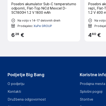
Posebni akumulator Sub-C temperaturno
Posebni ak
odporni\, Flat-Top NiCd Mexcel D-
rep\, Flat
SC1800H 1.2 V 1800 mAh
1.2 V 400 
Na voljo v 14-17 delovnih dneh
Na voljo
Prodajalec
XuPe GROUP
Prodaja
28
60
6
€
4
€
Podjetje Big Bang
Koristne inf
O podjetju
Prodajna mesta
Kontakti
Splošni pogoji
Družbena odgovornost
Storitve