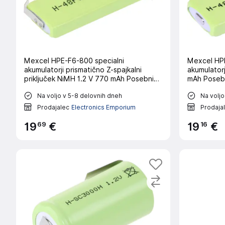
Mexcel HPE-F6-800 specialni
Mexcel HPE
akumulatorji prismatično Z-spajkalni
akumulatorji pris
priključek NiMH 1.2 V 770 mAh Posebni
mAh Posebn
akumulator Prismatisch Z-spajkalni rep
NiMH Mexc
Na voljo v 5-8 delovnih dneh
Na voljo
NiMH Mex
mAh
Prodajalec
Electronics Emporium
Prodaja
69
16
19
€
19
€