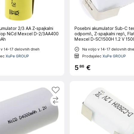
mulator 2/3 AA Z-spajkalni
Posebni akumulator Sub-C t
-Top NiCd Mexcel D-2/3AA400
odporni\, Z-spajkalni rep\, Fl
mAh
Mexcel D-SC1500H 1.2 V 150
 v 14-17 delovnih dneh
Na voljo v 14-17 delovnih dn
lec
XuPe GROUP
Prodajalec
XuPe GROUP
86
5
€