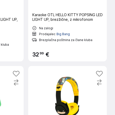
Karaoke OTL HELLO KITTY POPSING LED
LIGHT UP,
LIGHT UP, brezžične, z mikrofonom
Na zalogi
Prodajalec
Big Bang
Brezplačna poštnina za člane kluba
 kluba
99
32
€