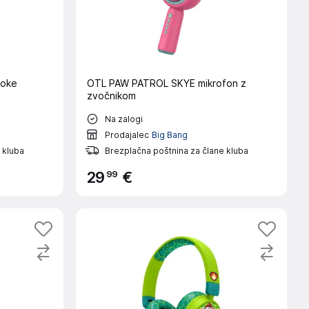
aoke
OTL PAW PATROL SKYE mikrofon z
zvočnikom
Na zalogi
Prodajalec
Big Bang
 kluba
Brezplačna poštnina za člane kluba
99
29
€