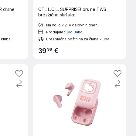
 drsne
OTL L.O.L. SURPRISE! drs ne TWS
brezžične slušalke
Na voljo v 2-4 delovnih dneh
Prodajalec
Big Bang
 kluba
Brezplačna poštnina za člane kluba
99
39
€