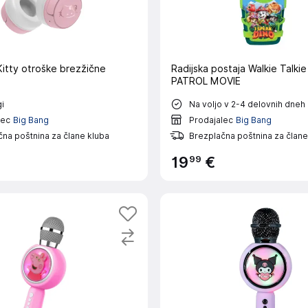
Kitty otroške brezžične
Radijska postaja Walkie Talki
PATROL MOVIE
i
Na voljo v 2-4 delovnih dneh
lec
Big Bang
Prodajalec
Big Bang
na poštnina za člane kluba
Brezplačna poštnina za člane
99
19
€