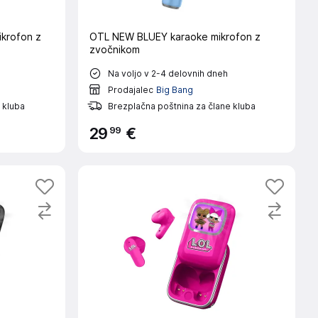
krofon z
OTL NEW BLUEY karaoke mikrofon z
zvočnikom
Na voljo v 2-4 delovnih dneh
Prodajalec
Big Bang
 kluba
Brezplačna poštnina za člane kluba
99
29
€