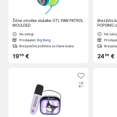
Žične otroške slušalke OTL PAW PATROL
Brezžični 
MOULDED
POPSING L
Na zalogi
Na zalog
Prodajalec
Big Bang
Prodaja
Brezplačna poštnina za člane kluba
Brezplač
99
99
19
€
24
€