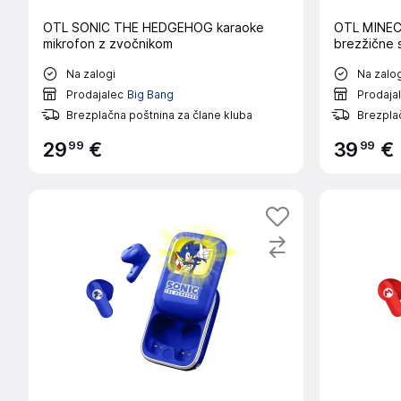
OTL SONIC THE HEDGEHOG karaoke
OTL MINEC
mikrofon z zvočnikom
brezžične s
Na zalogi
Na zalog
Prodajalec
Big Bang
Prodaja
Brezplačna poštnina za člane kluba
Brezplač
99
99
29
€
39
€