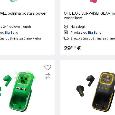
LL polnilna postaja power
OTL L.O.L SURPRISE! GLAM mi
zvočnikom
 v 2-4 delovnih dneh
Na zalogi
lec
Big Bang
Prodajalec
Big Bang
na poštnina za člane kluba
Brezplačna poštnina za člane
99
29
€