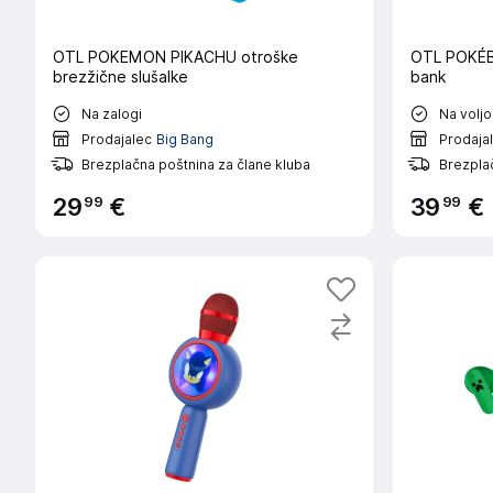
OTL POKEMON PIKACHU otroške
OTL POKÉBA
brezžične slušalke
bank
Na zalogi
Na voljo
Prodajalec
Big Bang
Prodaja
Brezplačna poštnina za člane kluba
Brezplač
99
99
29
€
39
€