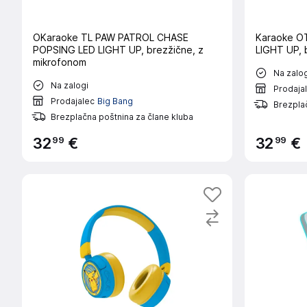
OKaraoke TL PAW PATROL CHASE
Karaoke O
POPSING LED LIGHT UP, brezžične, z
LIGHT UP, 
mikrofonom
Na zalog
Na zalogi
Prodaja
Prodajalec
Big Bang
Brezplač
Brezplačna poštnina za člane kluba
99
99
32
€
32
€