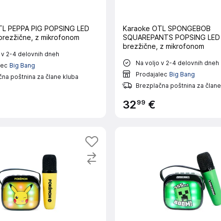
TL PEPPA PIG POPSING LED
Karaoke OTL SPONGEBOB
brezžične, z mikrofonom
SQUAREPANTS POPSING LED 
brezžične, z mikrofonom
 v 2-4 delovnih dneh
Na voljo v 2-4 delovnih dneh
lec
Big Bang
Prodajalec
Big Bang
na poštnina za člane kluba
Brezplačna poštnina za člane
99
32
€