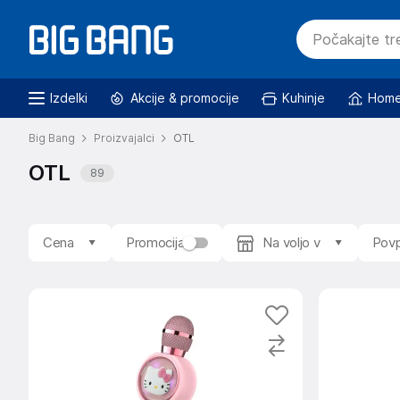
Izdelki
Akcije & promocije
Kuhinje
Home
Big Bang
Proizvajalci
OTL
OTL
89
Cena
Promocija
Na voljo v
Povp