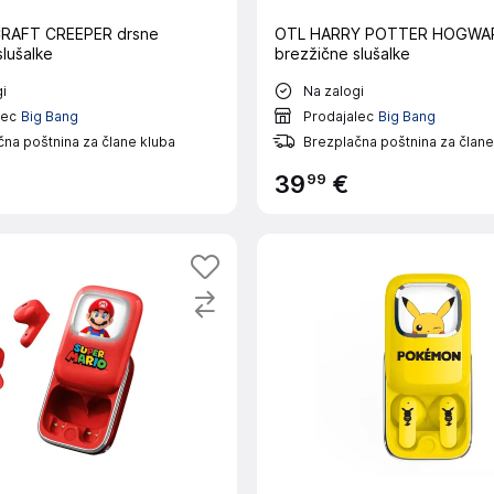
RAFT CREEPER drsne
OTL HARRY POTTER HOGWAR
lušalke
brezžične slušalke
i
Na zalogi
lec
Big Bang
Prodajalec
Big Bang
na poštnina za člane kluba
Brezplačna poštnina za člane
99
39
€