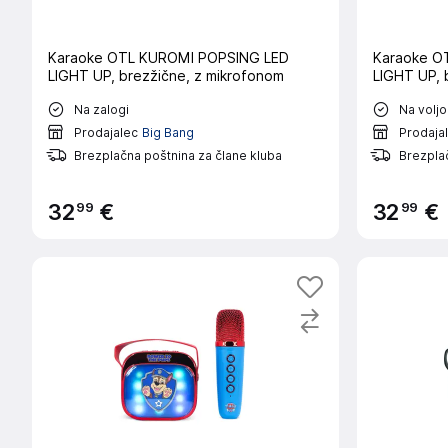
Karaoke OTL KUROMI POPSING LED
Karaoke O
LIGHT UP, brezžične, z mikrofonom
LIGHT UP, 
Na zalogi
Na voljo
Prodajalec
Big Bang
Prodaja
Brezplačna poštnina za člane kluba
Brezplač
99
99
32
€
32
€