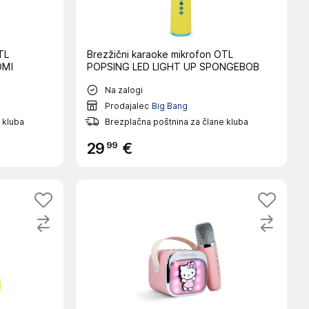
TL
Brezžični karaoke mikrofon OTL
OMI
POPSING LED LIGHT UP SPONGEBOB
Na zalogi
Prodajalec
Big Bang
 kluba
Brezplačna poštnina za člane kluba
99
29
€