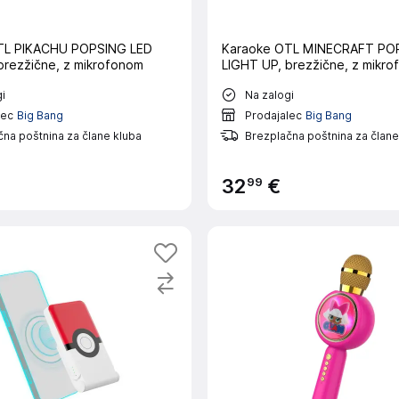
TL PIKACHU POPSING LED
Karaoke OTL MINECRAFT PO
brezžične, z mikrofonom
LIGHT UP, brezžične, z mikr
i
Na zalogi
lec
Big Bang
Prodajalec
Big Bang
na poštnina za člane kluba
Brezplačna poštnina za člane
99
32
€