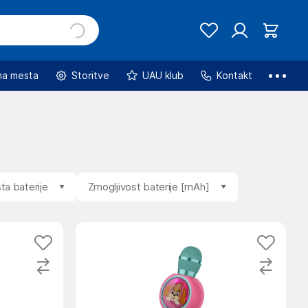
na mesta
Storitve
UAU klub
Kontakt
ta baterije
Zmogljivost baterije [mAh]