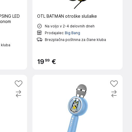
PSING LED
OTL BATMAN otroške slušalke
ofonom
Na voljo v 2-4 delovnih dneh
Prodajalec
Big Bang
Brezplačna poštnina za člane kluba
 kluba
99
19
€