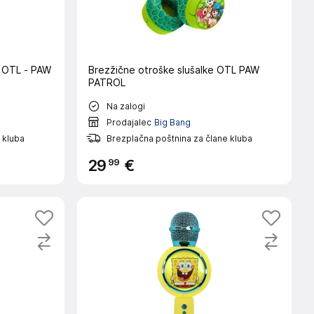
e OTL - PAW
Brezžične otroške slušalke OTL PAW
PATROL
Na zalogi
Prodajalec
Big Bang
 kluba
Brezplačna poštnina za člane kluba
99
29
€