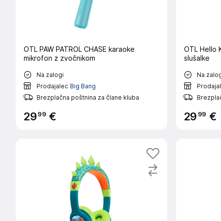
OTL PAW PATROL CHASE karaoke
OTL Hello 
mikrofon z zvočnikom
slušalke
Na zalogi
Na zalog
Prodajalec
Big Bang
Prodaja
Brezplačna poštnina za člane kluba
Brezplač
99
99
29
€
29
€