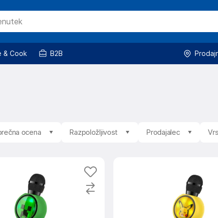
 & Cook
B2B
Prodaj
rečna ocena
Razpoložljivost
Prodajalec
Vrs