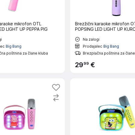
karaoke mikrofon OTL
Brezžični karaoke mikrofon O
ED LIGHT UP PEPPA PIG
POPSING LED LIGHT UP KUR
i
Na zalogi
lec
Big Bang
Prodajalec
Big Bang
na poštnina za člane kluba
Brezplačna poštnina za člane
99
29
€