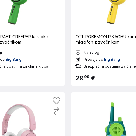
RAFT CREEPER karaoke
OTL POKEMON PIKACHU kar
 zvočnikom
mikrofon z zvočnikom
i
Na zalogi
lec
Big Bang
Prodajalec
Big Bang
na poštnina za člane kluba
Brezplačna poštnina za člane
99
29
€