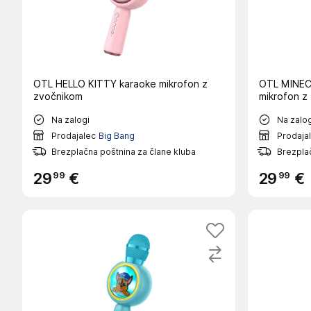
OTL HELLO KITTY karaoke mikrofon z
OTL MINEC
zvočnikom
mikrofon z
Na zalogi
Na zalog
Prodajalec
Big Bang
Prodaja
Brezplačna poštnina za člane kluba
Brezplač
99
99
29
€
29
€