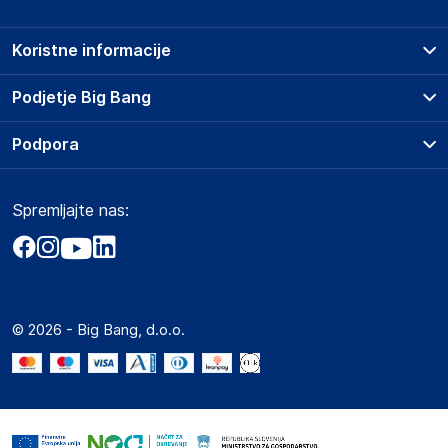
Koristne informacije
Prodajna mesta
Podjetje Big Bang
Splošni pogoji
O podjetju
Podpora
Storitve
Kontakti
Dostava, vnos in odvoz
Pogosta vprašanja
Družbena odgovornost
Načini plačila
Spremljajte nas:
Marketplace
Obvestila za javnost
Nakup na obroke
Kako oddati naročilo?
Akt o digitalnih storitvah
Zavarovanje izdelkov
Vračila in reklamacije
Prodaja podjetjem
Politika zasebnosti
Big Partner - distribucija
Spletni piškotki
© 2026 - Big Bang, d.o.o.
Marketplace za partnerje
Novosti
Interna varna linija za prijavo kršitev po ZZPRI
Zaposlitev