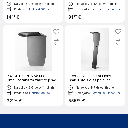
montažni nosilec
5,5 m dolg polnilni kabel
Na voljo v 2-5 delovnih dneh
Na voljo v 9-12 delovnih dneh
Nosilec kabla ALPHA9004
Prodajalec
Elektro4000.de
Prodajalec
Electronics Emporium
14
€
91
€
21
37
PRACHT ALPHA Solutions
PRACHT ALPHA Solutions
GmbH Streha za zaščito pred
GmbH Stojalo za polnilno
dežjem s stenskim nosilcem
postajo ALPHA9000 stojalo
Na voljo v 2-5 delovnih dneh
Na voljo v 4-7 delovnih dneh
ALPHA9001-streha
Prodajalec
Elektro4000.de
Prodajalec
Electronics Emporium
321
€
555
€
57
02