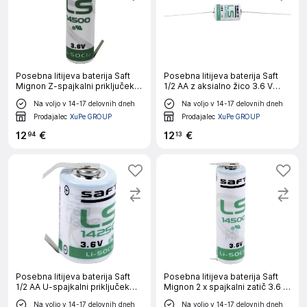
Posebna litijeva baterija Saft
Posebna litijeva baterija Saft
Mignon Z-spajkalni priključek
1/2 AA z aksialno žico 3.6 V
3.6 V 2600 mAh Mignon (AA) (Ø
1200 mAh 1/2 AA (Ø x V) 15 mm
Na voljo v 14-17 delovnih dneh
Na voljo v 14-17 delovnih dneh
x V) 14.5 mm x 50.5 mm
x 25 mm
Prodajalec
XuPe GROUP
Prodajalec
XuPe GROUP
12
€
12
€
94
13
Posebna litijeva baterija Saft
Posebna litijeva baterija Saft
1/2 AA U-spajkalni priključek
Mignon 2 x spajkalni zatič 3.6 V
3.6 V 1200 mAh 1/2 AA (Ø x V)
2600 mAh Mignon (AA) (Ø x V)
Na voljo v 14-17 delovnih dneh
Na voljo v 14-17 delovnih dneh