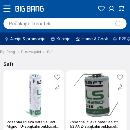
Akcije & promocije
Kuhinje
Home & Cook
B2B
Big Bang
Proizvajalci
Saft
Saft
Posebna litijeva baterija Saft
Posebna litijeva baterija Saft
Mignon U-spajkalni priključek
1/2 AA Z-spajkalni priključek