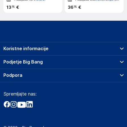
13
€
36
€
75
75
Koristne informacije
Prodajna mesta
Podjetje Big Bang
Splošni pogoji
O podjetju
Podpora
Storitve
Kontakti
Dostava, vnos in odvoz
Pogosta vprašanja
Družbena odgovornost
Načini plačila
Spremljajte nas:
Marketplace
Obvestila za javnost
Nakup na obroke
Kako oddati naročilo?
Akt o digitalnih storitvah
Zavarovanje izdelkov
Vračila in reklamacije
Prodaja podjetjem
Politika zasebnosti
Big Partner - distribucija
Spletni piškotki