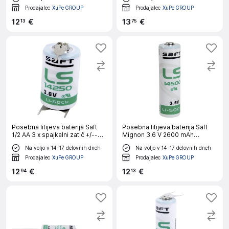
15 mm x 25 mm
14.5 mm x 50 mm
Prodajalec
XuPe GROUP
Prodajalec
XuPe GROUP
12
€
13
€
13
75
Posebna litijeva baterija Saft
Posebna litijeva baterija Saft
1/2 AA 3 x spajkalni zatič +/--
Mignon 3.6 V 2600 mAh
3.6 V 1200 mAh 1/2 AA (Ø x V)
Mignon (AA) (Ø x V) 14.5 mm x
Na voljo v 14-17 delovnih dneh
Na voljo v 14-17 delovnih dneh
15 mm x 25 mm
50 mm
Prodajalec
XuPe GROUP
Prodajalec
XuPe GROUP
12
€
12
€
94
13