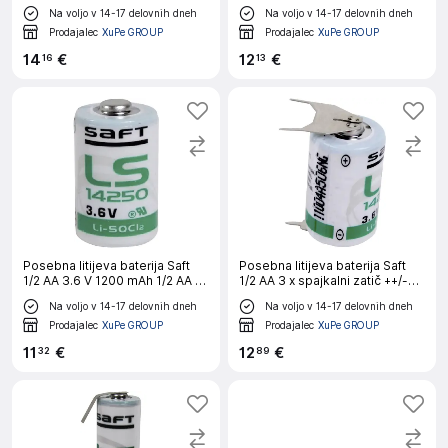
3.6 V 2600 mAh Mignon (AA) (Ø
3.6 V 1200 mAh 1/2 AA (Ø x V)
Na voljo v 14-17 delovnih dneh
Na voljo v 14-17 delovnih dneh
x V) 14.5 mm x 50 mm
15 mm x 25 mm
Prodajalec
XuPe GROUP
Prodajalec
XuPe GROUP
14
€
12
€
16
13
Posebna litijeva baterija Saft
Posebna litijeva baterija Saft
1/2 AA 3.6 V 1200 mAh 1/2 AA (Ø
1/2 AA 3 x spajkalni zatič ++/-
x V) 15 mm x 25 mm
3.6 V 1200 mAh 1/2 AA (Ø x V)
Na voljo v 14-17 delovnih dneh
Na voljo v 14-17 delovnih dneh
15 mm x 25 mm
Prodajalec
XuPe GROUP
Prodajalec
XuPe GROUP
11
€
12
€
32
89