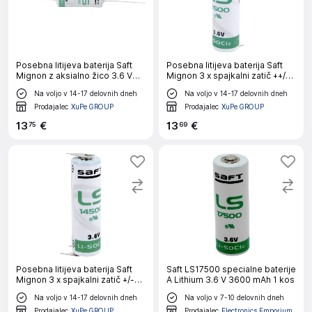
Posebna litijeva baterija Saft
Posebna litijeva baterija Saft
Mignon z aksialno žico 3.6 V
Mignon 3 x spajkalni zatič ++/-
2600 mAh Mignon (AA) (Ø x V)
3.6 V 2600 mAh Mignon (AA) (Ø
Na voljo v 14-17 delovnih dneh
Na voljo v 14-17 delovnih dneh
14.5 mm x 50.5 mm
x V) 14.5 mm x 50 mm
Prodajalec
XuPe GROUP
Prodajalec
XuPe GROUP
13
€
13
€
75
69
Posebna litijeva baterija Saft
Saft LS17500 specialne baterije
Mignon 3 x spajkalni zatič +/--
A Lithium 3.6 V 3600 mAh 1 kos
3.6 V 2600 mAh Mignon (AA) (Ø
Na voljo v 14-17 delovnih dneh
Na voljo v 7-10 delovnih dneh
x V) 14.5 mm x 50 mm
Prodajalec
XuPe GROUP
Prodajalec
Electronics Emporium