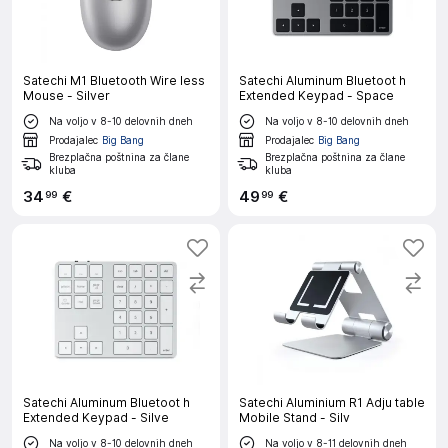
Satechi M1 Bluetooth Wire less
Satechi Aluminum Bluetoot h
Mouse - Silver
Extended Keypad - Space
Na voljo v 8-10 delovnih dneh
Na voljo v 8-10 delovnih dneh
Prodajalec
Big Bang
Prodajalec
Big Bang
Brezplačna poštnina za člane
Brezplačna poštnina za člane
kluba
kluba
34
€
49
€
99
99
Satechi Aluminum Bluetoot h
Satechi Aluminium R1 Adju table
Extended Keypad - Silve
Mobile Stand - Silv
Na voljo v 8-10 delovnih dneh
Na voljo v 8-11 delovnih dneh