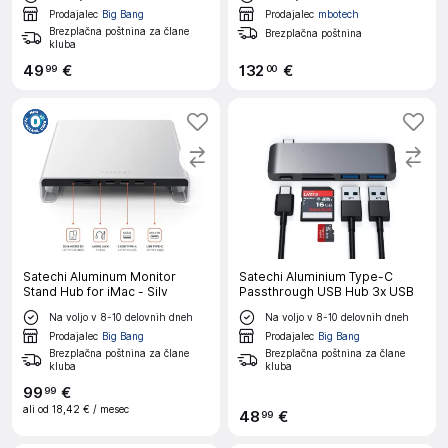
Prodajalec
Big Bang
Prodajalec
mbotech
Brezplačna poštnina za člane
Brezplačna poštnina
kluba
49
€
132
€
99
00
Satechi Aluminum Monitor
Satechi Aluminium Type-C
Stand Hub for iMac - Silv
Passthrough USB Hub 3x USB
Na voljo v 8-10 delovnih dneh
Na voljo v 8-10 delovnih dneh
Prodajalec
Big Bang
Prodajalec
Big Bang
Brezplačna poštnina za člane
Brezplačna poštnina za člane
kluba
kluba
99
€
99
ali od
18,42 €
/ mesec
48
€
99