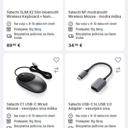
Satechi SLIM X2 Slim bluetooth
Satechi M1 modratooth
Wireless Keyboard + Num.
Wireless Mouse - modra miška
Keypad - US - vesoljsko siva
Na voljo v 8-10 delovnih dneh
Na voljo v 8-10 delovnih dneh
Prodajalec
Big Bang
Prodajalec
Big Bang
Brezplačna poštnina za člane
Brezplačna poštnina za člane
kluba
kluba
89
€
34
€
99
99
Satechi C1 USB-C Wired
Satechi USB-C to USB 3.0
Mouse - vesoljsko siva miška
Adapter - vesoljsko siva
Na voljo v 8-10 delovnih dneh
Na voljo v 8-10 delovnih dneh
Prodajalec
Big Bang
Prodajalec
Big Bang
Brezplačna poštnina za člane
Brezplačna poštnina za člane