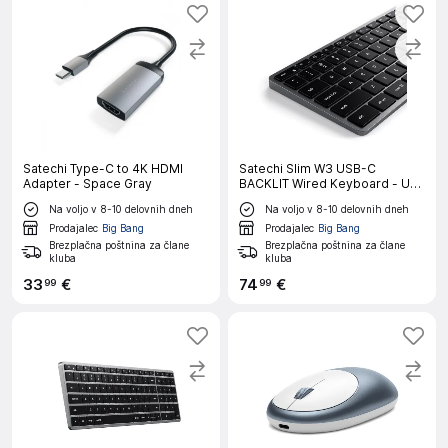
Satechi Type-C to 4K HDMI
Satechi Slim W3 USB-C
Adapter - Space Gray
BACKLIT Wired Keyboard - US
- vesoljsko siva
Na voljo v 8-10 delovnih dneh
Na voljo v 8-10 delovnih dneh
Prodajalec
Big Bang
Prodajalec
Big Bang
Brezplačna poštnina za člane
Brezplačna poštnina za člane
kluba
kluba
33
€
74
€
99
99