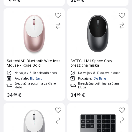
14
€
32
€
Satechi M1 Bluetooth Wire less
SATECHI M1 Space Gray
Mouse - Rose Gold
brezžična miška
Na voljo v 8-10 delovnih dneh
Na voljo v 8-10 delovnih dneh
Prodajalec
Big Bang
Prodajalec
Big Bang
Brezplačna poštnina za člane
Brezplačna poštnina za člane
kluba
kluba
34
€
34
€
99
99