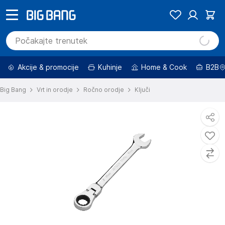
Akcije & promocije
Kuhinje
Home & Cook
B2B
Big Bang
Vrt in orodje
Ročno orodje
Ključi