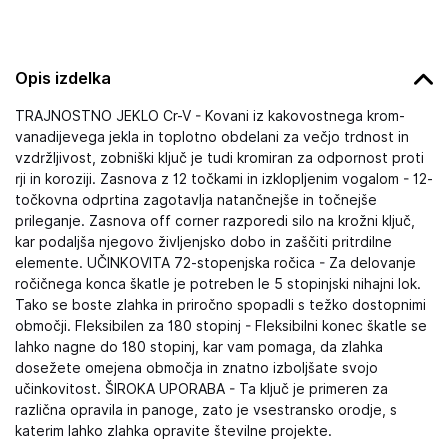
Opis izdelka
TRAJNOSTNO JEKLO Cr-V - Kovani iz kakovostnega krom-
vanadijevega jekla in toplotno obdelani za večjo trdnost in
vzdržljivost, zobniški ključ je tudi kromiran za odpornost proti
rji in koroziji. Zasnova z 12 točkami in izklopljenim vogalom - 12-
točkovna odprtina zagotavlja natančnejše in točnejše
prileganje. Zasnova off corner razporedi silo na krožni ključ,
kar podaljša njegovo življenjsko dobo in zaščiti pritrdilne
elemente. UČINKOVITA 72-stopenjska ročica - Za delovanje
ročičnega konca škatle je potreben le 5 stopinjski nihajni lok.
Tako se boste zlahka in priročno spopadli s težko dostopnimi
območji. Fleksibilen za 180 stopinj - Fleksibilni konec škatle se
lahko nagne do 180 stopinj, kar vam pomaga, da zlahka
dosežete omejena območja in znatno izboljšate svojo
učinkovitost. ŠIROKA UPORABA - Ta ključ je primeren za
različna opravila in panoge, zato je vsestransko orodje, s
katerim lahko zlahka opravite številne projekte.