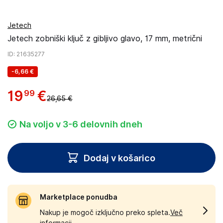
Jetech
Jetech zobniški ključ z gibljivo glavo, 17 mm, metrični
ID
: 21635277
-
6,66 €
19
€
99
26,65 €
Na voljo v 3-6 delovnih dneh
Dodaj v košarico
Marketplace ponudba
Nakup je mogoč izključno preko spleta.
Več