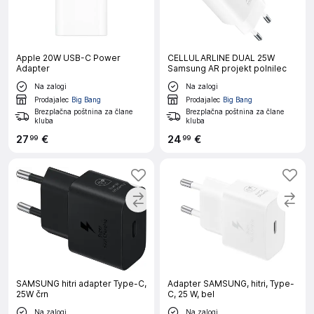
Apple 20W USB-C Power
CELLULARLINE DUAL 25W
Adapter
Samsung AR projekt polnilec
Na zalogi
Na zalogi
Prodajalec
Big Bang
Prodajalec
Big Bang
Brezplačna poštnina za člane
Brezplačna poštnina za člane
kluba
kluba
27
€
24
€
99
99
SAMSUNG hitri adapter Type-C,
Adapter SAMSUNG, hitri, Type-
25W črn
C, 25 W, bel
Na zalogi
Na zalogi