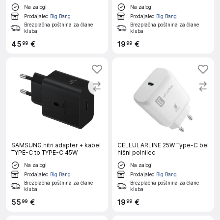
Na zalogi
Na zalogi
Prodajalec
Big Bang
Prodajalec
Big Bang
Brezplačna poštnina za člane
Brezplačna poštnina za člane
kluba
kluba
45
€
19
€
99
99
SAMSUNG hitri adapter + kabel
CELLULARLINE 25W Type-C bel
TYPE-C to TYPE-C 45W
hišni polnilec
Na zalogi
Na zalogi
Prodajalec
Big Bang
Prodajalec
Big Bang
Brezplačna poštnina za člane
Brezplačna poštnina za člane
kluba
kluba
55
€
19
€
99
99