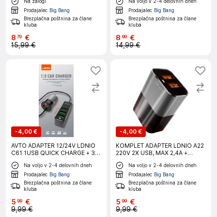
Na zalogi
Na voljo v 2-4 delovnih dneh
Prodajalec
Big Bang
Prodajalec
Big Bang
Brezplačna poštnina za člane
Brezplačna poštnina za člane
kluba
kluba
8
€
8
€
79
99
15,99 €
14,99 €
-
4,00 €
-
4,00 €
AVTO ADAPTER 12/24V LDNIO
KOMPLET ADAPTER LDNIO A22
C61 1USB QUICK CHARGE + 3
220V 2X USB, MAX 2,4A +
USB 35W
LIGHTNING KABEL
Na voljo v 2-4 delovnih dneh
Na voljo v 2-4 delovnih dneh
Prodajalec
Big Bang
Prodajalec
Big Bang
Brezplačna poštnina za člane
Brezplačna poštnina za člane
kluba
kluba
5
€
5
€
99
99
9,99 €
9,99 €