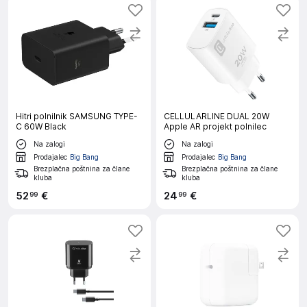
Hitri polnilnik SAMSUNG TYPE-
CELLULARLINE DUAL 20W
C 60W Black
Apple AR projekt polnilec
Na zalogi
Na zalogi
Prodajalec
Big Bang
Prodajalec
Big Bang
Brezplačna poštnina za člane
Brezplačna poštnina za člane
kluba
kluba
52
€
24
€
99
99