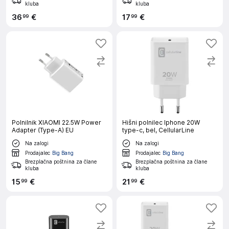
kluba
kluba
36
€
17
€
99
99
Polnilnik XIAOMI 22.5W Power
Hišni polnilec Iphone 20W
Adapter (Type-A) EU
type-c, bel, CellularLine
Na zalogi
Na zalogi
Prodajalec
Big Bang
Prodajalec
Big Bang
Brezplačna poštnina za člane
Brezplačna poštnina za člane
kluba
kluba
15
€
21
€
99
99