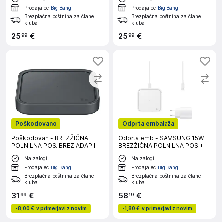
Prodajalec
Big Bang
Prodajalec
Big Bang
Brezplačna poštnina za člane
Brezplačna poštnina za člane
kluba
kluba
25
€
25
€
99
99
Poškodovano
Odprta embalaža
Poškodovan - BREZŽIČNA
Odprta emb - SAMSUNG 15W
POLNILNA POS. BREZ ADAP IN
BREZŽIČNA POLNILNA POS.+
KABL 15W SIV
ADAPTER+KABEL BELA
Na zalogi
Na zalogi
Prodajalec
Big Bang
Prodajalec
Big Bang
Brezplačna poštnina za člane
Brezplačna poštnina za člane
kluba
kluba
31
€
58
€
99
19
-
8,00 €
v primerjavi z novim
-
1,80 €
v primerjavi z novim