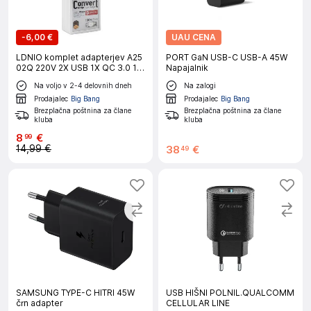
-
6,00 €
UAU CENA
LDNIO komplet adapterjev A25
PORT GaN USB-C USB-A 45W
02Q 220V 2X USB 1X QC 3.0 1X
Napajalnik
2,4A + micro kabel
Na voljo v 2-4 delovnih dneh
Na zalogi
Prodajalec
Big Bang
Prodajalec
Big Bang
Brezplačna poštnina za člane
Brezplačna poštnina za člane
kluba
kluba
8
€
99
14,99 €
38
€
49
SAMSUNG TYPE-C HITRI 45W
USB HIŠNI POLNIL.QUALCOMM
črn adapter
CELLULAR LINE