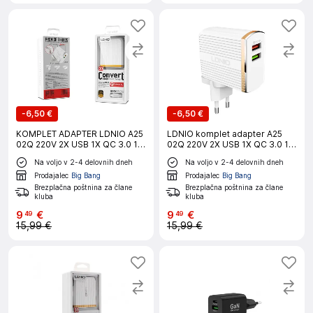
-
6,50 €
-
6,50 €
KOMPLET ADAPTER LDNIO A25
LDNIO komplet adapter A25
02Q 220V 2X USB 1X QC 3.0 1X
02Q 220V 2X USB 1X QC 3.0 1X
2,4A + USB C KABEL
2,4A + lightning kabel
Na voljo v 2-4 delovnih dneh
Na voljo v 2-4 delovnih dneh
Prodajalec
Big Bang
Prodajalec
Big Bang
Brezplačna poštnina za člane
Brezplačna poštnina za člane
kluba
kluba
9
€
9
€
49
49
15,99 €
15,99 €