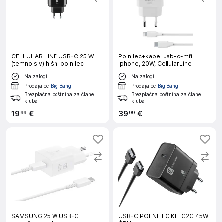
CELLULAR LINE USB-C 25 W
Polnilec+kabel usb-c-mfi
(temno siv) hišni polnilec
Iphone, 20W, CellularLine
Na zalogi
Na zalogi
Prodajalec
Big Bang
Prodajalec
Big Bang
Brezplačna poštnina za člane
Brezplačna poštnina za člane
kluba
kluba
19
€
39
€
99
99
SAMSUNG 25 W USB-C
USB-C POLNILEC KIT C2C 45W