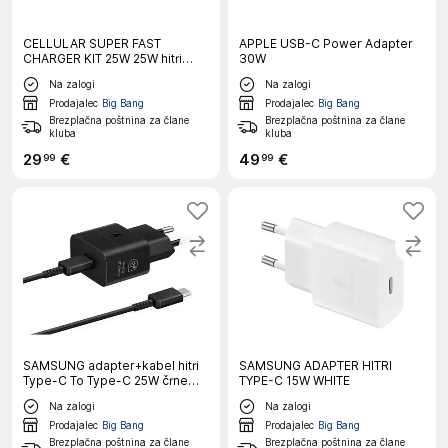
CELLULAR SUPER FAST
APPLE USB-C Power Adapter
CHARGER KIT 25W 25W hitri
30W
hišni polnilec adapter + 100CM
Na zalogi
Na zalogi
USB-C v USB-C kabel črn
Prodajalec
Big Bang
Prodajalec
Big Bang
Brezplačna poštnina za člane
Brezplačna poštnina za člane
kluba
kluba
29
€
49
€
99
99
SAMSUNG adapter+kabel hitri
SAMSUNG ADAPTER HITRI
Type-C To Type-C 25W črne
TYPE-C 15W WHITE
barve
Na zalogi
Na zalogi
Prodajalec
Big Bang
Prodajalec
Big Bang
Brezplačna poštnina za člane
Brezplačna poštnina za člane