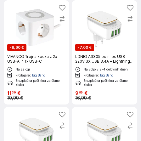
-
8,60 €
-
7,00 €
VIVANCO Trojna kocka z 2x
LDNIO A3305 polnilec USB
USB-A in 1x USB-C
220V 3X USB 3,4A + Lightning
Kabel + LED lučka
Na zalogi
Na voljo v 2-4 delovnih dneh
Prodajalec
Big Bang
Prodajalec
Big Bang
Brezplačna poštnina za člane
Brezplačna poštnina za člane
kluba
kluba
11
€
9
€
39
99
19,99 €
16,99 €