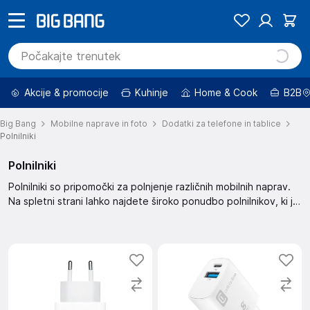
Akcije & promocije
Kuhinje
Home & Cook
B2B
Big Bang
Mobilne naprave in foto
Dodatki za telefone in tablice
Polnilniki
Polnilniki
Polnilniki so pripomočki za polnjenje različnih mobilnih naprav.
Na spletni strani lahko najdete široko ponudbo polnilnikov, ki jih
lahko filtrirate po ceni, znamki in drugih kriterijih. Izbirajte med
različnimi možnostmi in poiščite polnilnik, ki najbolje ustreza
vašim potrebam. Ponudba vključuje znižane izdelke in izdelke z
uau ceno.