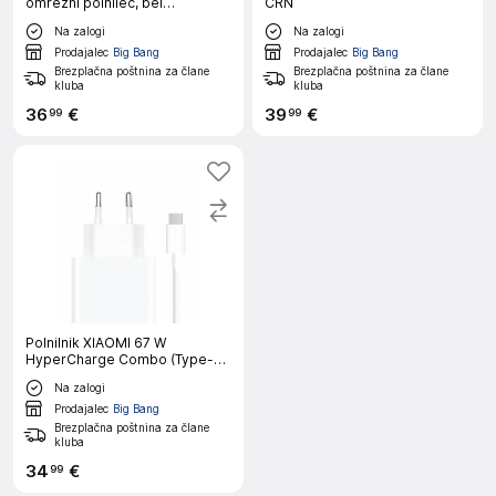
omrežni polnilec, bel
ČRN
(adapter+kabel)
Na zalogi
Na zalogi
Prodajalec
Big Bang
Prodajalec
Big Bang
Brezplačna poštnina za člane
Brezplačna poštnina za člane
kluba
kluba
36
€
39
€
99
99
Polnilnik XIAOMI 67 W
HyperCharge Combo (Type-A)
EU
Na zalogi
Prodajalec
Big Bang
Brezplačna poštnina za člane
kluba
34
€
99