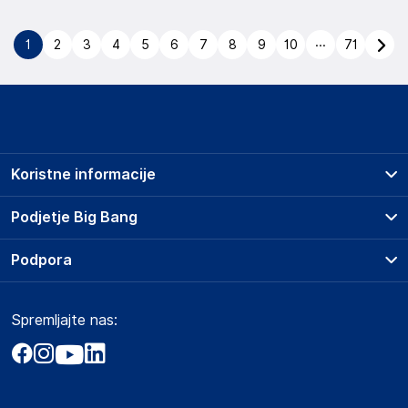
...
1
2
3
4
5
6
7
8
9
10
71
Koristne informacije
Prodajna mesta
Podjetje Big Bang
Splošni pogoji
O podjetju
Podpora
Storitve
Kontakti
Dostava, vnos in odvoz
Pogosta vprašanja
Družbena odgovornost
Načini plačila
Spremljajte nas:
Marketplace
Obvestila za javnost
Nakup na obroke
Kako oddati naročilo?
Akt o digitalnih storitvah
Zavarovanje izdelkov
Vračila in reklamacije
Prodaja podjetjem
Politika zasebnosti
Big Partner - distribucija