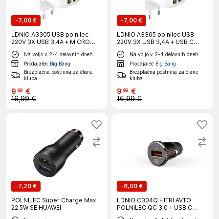
-
7,00 €
-
7,00 €
LDNIO A3305 USB polnilec
LDNIO A3305 polnilec USB
220V 3X USB 3,4A + MICRO
220V 3X USB 3,4A + USB C
USB kabel + LED lučka
kabel + LED lučka
Na voljo v 2-4 delovnih dneh
Na voljo v 2-4 delovnih dneh
Prodajalec
Big Bang
Prodajalec
Big Bang
Brezplačna poštnina za člane
Brezplačna poštnina za člane
kluba
kluba
9
€
9
€
99
99
16,99 €
16,99 €
-
7,20 €
-
6,00 €
POLNILEC Super Charge Max
LDNIO C304Q HITRI AVTO
22.5W SE HUAWEI
POLNILEC QC 3.0 + USB C
KABEL